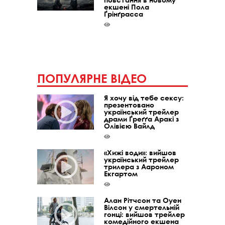
екшені Пола
Ґрінґрасса
ПОПУЛЯРНЕ ВІДЕО
Я хочу від тебе сексу:
презентовано
український трейлер
драми Ґреґґа Аракі з
Олівією Вайлд
«Хижі води»: вийшов
український трейлер
трилера з Аароном
Екгартом
Алан Рітчсон та Оуен
Вілсон у смертельній
гонці: вийшов трейлер
комедійного екшена