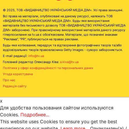
© 2025, ТОВ «ВИДАВНИЦТВО УКРАЇНСЬКИЙ МЕДІА ДІМ». Усі права захищені.
Всі права на матеріали, опубліковані на даному ресурсі, належать ТОВ
«ВИДАВНИЦТВО УКРАЇНСЬКИЙ МЕДІА ДІМ». Будь-яке використання
матеріалів без письмового дозволу ТОВ «ВИДАВНИЦТВО УКРАЇНСЬКИЙ МЕДІА
ДІМ» заборонено. При правомірному використанні матеріалів даного ресурсу
гіперпосилання на tv.ua є обов'язковим. Матеріали, що позначені знаками
"Реклама", "PR", публікуються на правах реклами.
Будь-яке копіювання, передрук та відтворення фотографічних творів та/або
аудіовізуальних творів правовласника Getty Images - суворо забороняється.
E-mail редакції:
info@tv.ua
Головний редактор Олександр Ківа:
a.kiva@tv.ua
Політика у сфері конфіденційності та персональних даних
Угода користувача
Про нас
Редакція сайту
x
Для удобства пользования сайтом используются
Cookies.
Подробнее...
This website uses Cookies to ensure you get the best
experience on our website.
Learn more...
Ознакомлен(а) /