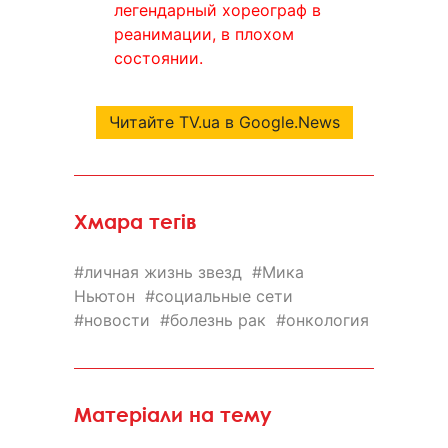
легендарный хореограф в
реанимации, в плохом
состоянии.
Читайте TV.ua в Google.News
Хмара тегів
личная жизнь звезд
Мика
Ньютон
социальные сети
новости
болезнь рак
онкология
Матеріали на тему