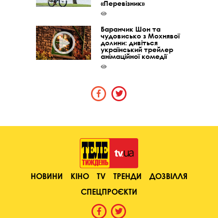
«Перевізник»
Баранчик Шон та
чудовисько з Мохнявої
долини: дивіться
український трейлер
анімаційної комедії
НОВИНИ
КІНО
TV
ТРЕНДИ
ДОЗВІЛЛЯ
СПЕЦПРОЄКТИ