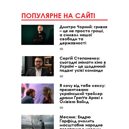
ПОПУЛЯРНЕ НА САЙТІ
Дмитро Чорний: гривня
– це не просто гроші,
а символ нашої
свободи та
державності
Сергій Степаненко:
сьогодні знімати кіно в
Україні – це щоденний
подвиг усієї команди
Я хочу від тебе сексу:
презентовано
український трейлер
драми Ґреґґа Аракі з
Олівією Вайлд
Месник: Ендрю
Ґарфілд очолить
масштабне народне
повстання в новому