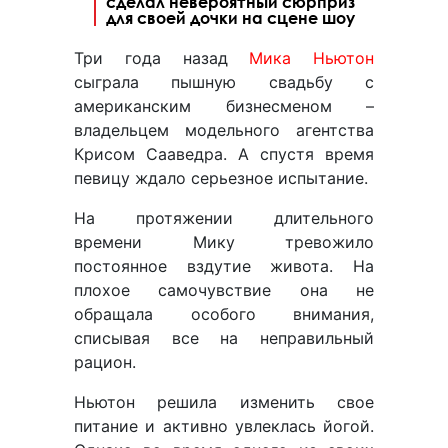
сделал невероятный сюрприз
для своей дочки на сцене шоу
Три года назад
Мика Ньютон
сыграла пышную свадьбу с
американским бизнесменом –
владельцем модельного агентства
Крисом Сааведра. А спустя время
певицу ждало серьезное испытание.
На протяжении длительного
времени Мику тревожило
постоянное вздутие живота. На
плохое самочувствие она не
обращала особого внимания,
списывая все на неправильный
рацион.
Ньютон решила изменить свое
питание и активно увлеклась йогой.