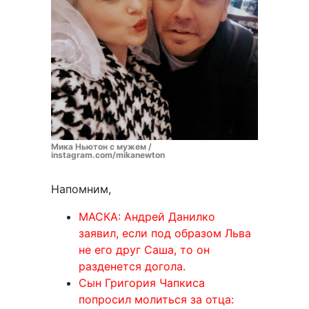
Мика Ньютон с мужем /
instagram.com/mikanewton
Напомним,
МАСКА: Андрей Данилко
заявил, если под образом Льва
не его друг Саша, то он
разденется догола.
Сын Григория Чапкиса
попросил молиться за отца: