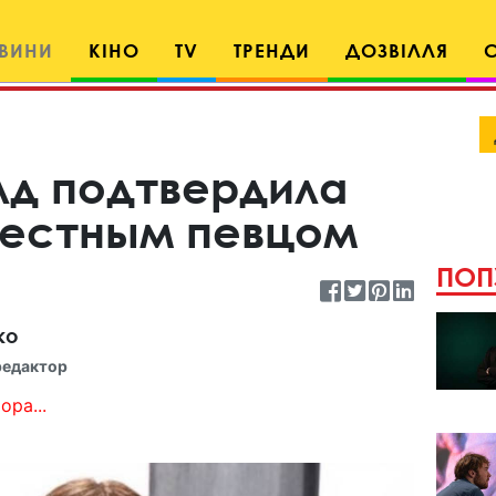
ВИНИ
КІНО
TV
ТРЕНДИ
ДОЗВІЛЛЯ
лд подтвердила
вестным певцом
ПОП
ко
редактор
ора...