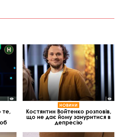
НОВИНИ
 те,
Костянтин Войтенко розповів,
що не дає йому зануритися в
люб
депресію