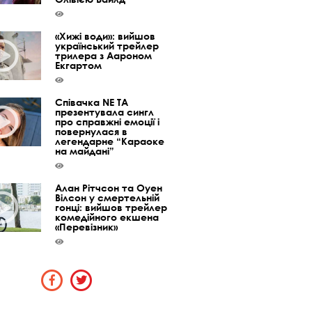
«Хижі води»: вийшов
український трейлер
трилера з Аароном
Екгартом
Співачка NE TA
презентувала сингл
про справжні емоції і
повернулася в
легендарне “Караоке
на майдані”
Алан Рітчсон та Оуен
Вілсон у смертельній
гонці: вийшов трейлер
комедійного екшена
«Перевізник»