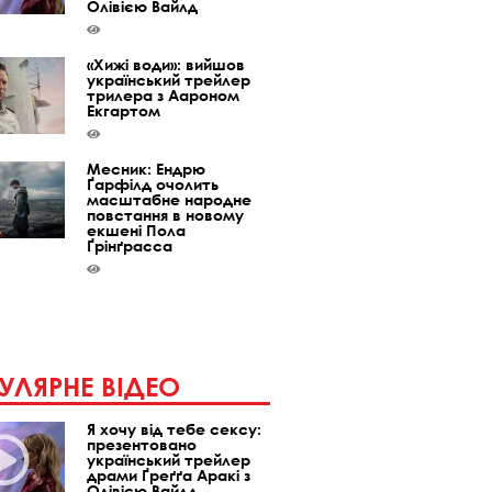
Олівією Вайлд
«Хижі води»: вийшов
український трейлер
трилера з Аароном
Екгартом
Месник: Ендрю
Ґарфілд очолить
масштабне народне
повстання в новому
екшені Пола
Ґрінґрасса
УЛЯРНЕ ВІДЕО
Я хочу від тебе сексу:
презентовано
український трейлер
драми Ґреґґа Аракі з
Олівією Вайлд