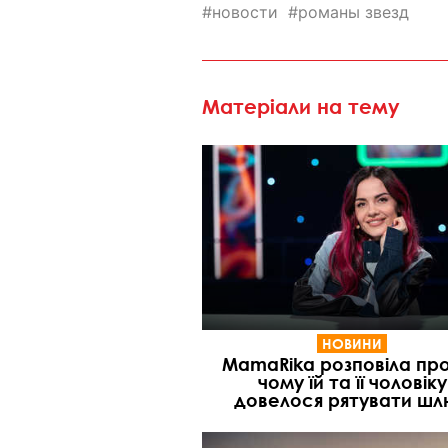
новости
романы звезд
Матеріали на тему
НОВИНИ
MamaRika розповіла про
чому їй та її чоловіку
довелося рятувати ш