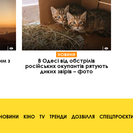
НОВИНИ
им з
В Одесі від обстрілів
російських окупантів рятують
диких звірів – фото
НОВИНИ
КІНО
TV
ТРЕНДИ
ДОЗВІЛЛЯ
СПЕЦПРОЄКТ