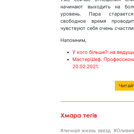
начинают выходить на бол
уровень. Пара старает
свободное время проводи
чувствуют себя очень счастл
Напомним,
У кого більше?: на ведущ
МастерШеф. Профессионал
20.02.2021.
Читайт
Хмара тегів
личная жизнь звезд
Оливия