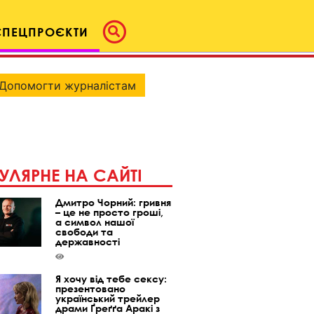
СПЕЦПРОЄКТИ
Допомогти журналістам
УЛЯРНЕ НА САЙТІ
Дмитро Чорний: гривня
– це не просто гроші,
а символ нашої
свободи та
державності
Я хочу від тебе сексу:
презентовано
український трейлер
драми Ґреґґа Аракі з