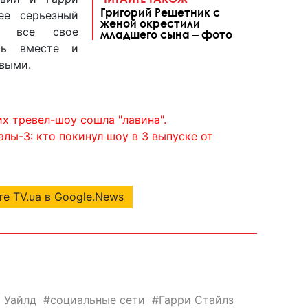
Григорий Решетник с
ее серьезный
женой окрестили
ся все свое
младшего сына ‒ фото
ть вместе и
ивыми.
их тревел-шоу сошла "лавина".
ы-3: кто покинул шоу в 3 выпуске от
е TV.ua в Google.News
 Уайлд
социальные сети
Гарри Стайлз