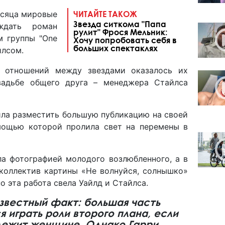
есяца мировые
ЧИТАЙТЕ ТАКОЖ
Звезда ситкома "Папа
ждать роман
рулит" Фрося Мельник:
м группы "One
Хочу попробовать себя в
больших спектаклях
айлсом.
х отношений между звездами оказалось их
вадьбе общего друга – менеджера Стайлса
ила разместить большую публикацию на своей
мощью которой пролила свет на перемены в
ла фотографией молодого возлюбленного, а в
 коллектив картины «Не волнуйся, солнышко»
о эта работа свела Уайлд и Стайлса.
звестный факт: большая часть
 играть роли второго плана, если
длежит женщине. Однако Гарри