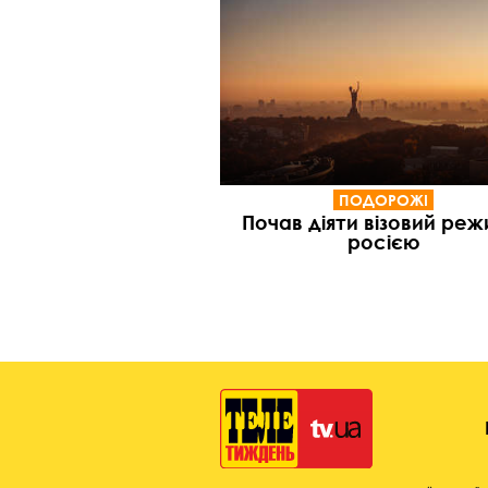
ПОДОРОЖІ
Почав діяти візовий реж
росією