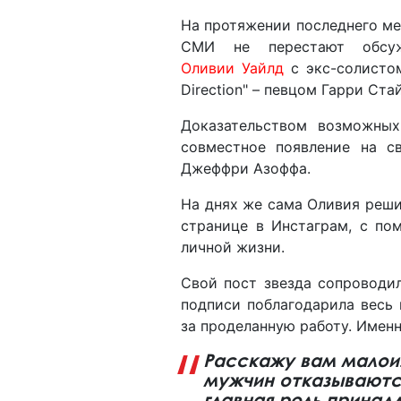
На протяжении последнего м
СМИ не перестают обсу
Оливии Уайлд
с экс-солисто
Direction" – певцом Гарри Ст
Доказательством возможны
совместное появление на с
Джеффри Азоффа.
На днях же сама Оливия реш
странице в Инстаграм, с по
личной жизни.
Свой пост звезда сопроводи
подписи поблагодарила весь
за проделанную работу. Именн
Расскажу вам малои
мужчин отказываются
главная роль прина