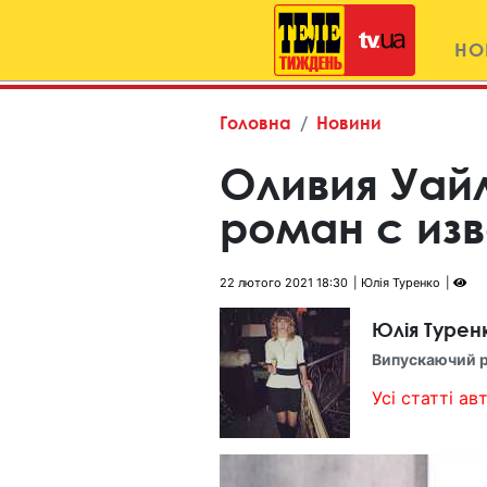
НО
Головна
Новини
Оливия Уай
роман с из
22 лютого 2021 18:30
Юлія Туренко
Юлія Турен
Випускаючий 
Усі статті авт