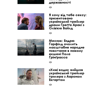
державності
Я хочу від тебе сексу:
презентовано
український трейлер
драми Ґреґґа Аракі з
Олівією Вайлд
Месник: Ендрю
Ґарфілд очолить
масштабне народне
повстання в новому
екшені Пола
Ґрінґрасса
«Хижі води»: вийшов
український трейлер
трилера з Аароном
Екгартом