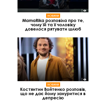
НОВИНИ
MamaRika розповіла про те,
чому їй та її чоловіку
довелося рятувати шлюб
НОВИНИ
Костянтин Войтенко розповів,
що не дає йому зануритися в
депресію