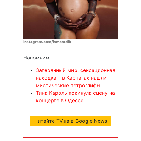
instagram.com/iamcardib
Напомним,
Затерянный мир: сенсационная
находка – в Карпатах нашли
мистические петроглифы.
Тина Кароль покинула сцену на
концерте в Одессе.
Читайте TV.ua в Google.News