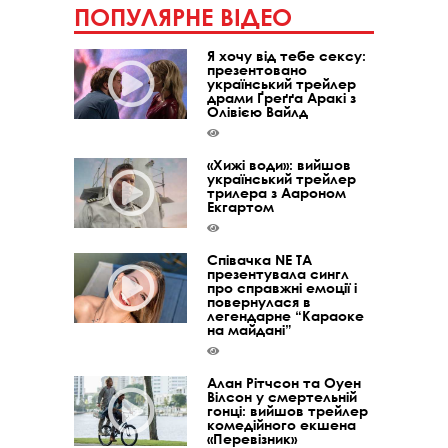
ПОПУЛЯРНЕ ВІДЕО
Я хочу від тебе сексу:
презентовано
український трейлер
драми Ґреґґа Аракі з
Олівією Вайлд
«Хижі води»: вийшов
український трейлер
трилера з Аароном
Екгартом
Співачка NE TA
презентувала сингл
про справжні емоції і
повернулася в
легендарне “Караоке
на майдані”
Алан Рітчсон та Оуен
Вілсон у смертельній
гонці: вийшов трейлер
комедійного екшена
«Перевізник»