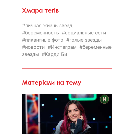
Хмара тегів
личная жизнь звезд
беременность
социальные сети
пикантные фото
голые звезды
новости
Инстаграм
беременные
звезды
Карди Би
Матеріали на тему