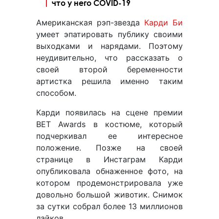
что у него COVID-19
Американская рэп-звезда
Карди Би
умеет эпатировать публику своими
выходками и нарядами. Поэтому
неудивительно, что рассказать о
своей второй беременности
артистка решила именно таким
способом.
Карди появилась на сцене премии
BET Awards в костюме, который
подчеркивал ее интересное
положение. Позже на своей
странице в Инстаграм Карди
опубликовала обнаженное фото, на
котором продемонстрировала уже
довольно большой животик. Снимок
за сутки собрал более 13 миллионов
лайков.