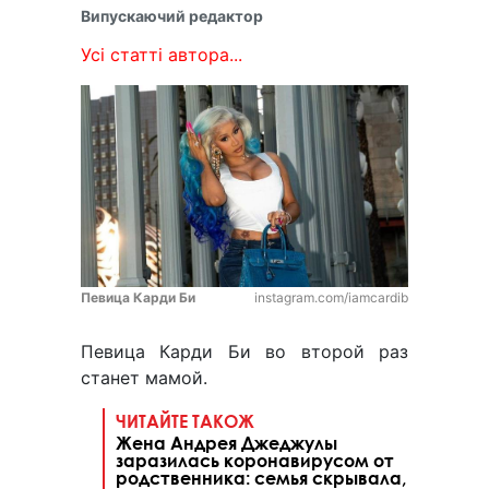
Випускаючий редактор
Усі статті автора...
Певица Карди Би
instagram.com/iamcardib
Певица Карди Би во второй раз
станет мамой.
ЧИТАЙТЕ ТАКОЖ
Жена Андрея Джеджулы
заразилась коронавирусом от
родственника: семья скрывала,