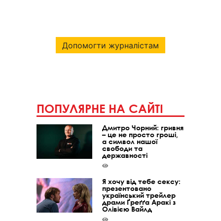
Допомогти журналістам
ПОПУЛЯРНЕ НА САЙТІ
Дмитро Чорний: гривня
– це не просто гроші,
а символ нашої
свободи та
державності
Я хочу від тебе сексу:
презентовано
український трейлер
драми Ґреґґа Аракі з
Олівією Вайлд