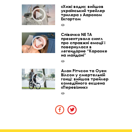
«Хижі води»: вийшов
український трейлер
трилера з Аароном
Екгартом
Співачка NE TA
презентувала сингл
про справжні емоції і
повернулася в
легендарне “Караоке
на майдані”
Алан Рітчсон та Оуен
Вілсон у смертельній
гонці: вийшов трейлер
комедійного екшена
«Перевізник»