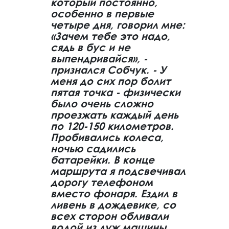
который постоянно,
особенно в первые
четыре дня, говорил мне:
«Зачем тебе это надо,
сядь в бус и не
выпендривайся», -
признался Собчук. - У
меня до сих пор болит
пятая точка - физически
было очень сложно
проезжать каждый день
по 120-150 километров.
Пробивались колеса,
ночью садились
батарейки. В конце
маршрута я подсвечивал
дорогу телефоном
вместо фонаря. Ездил в
ливень в дождевике, со
всех сторон обливали
водой из луж машины.