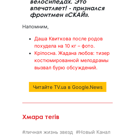
велосипедах. Это
впечатляет! - признался
фронтмен «СКАЙ».
Напомним,
Даша Квиткова после родов
похудела на 10 кг – фото.
Кріпосна. Жадана любов: тизер
костюмированной мелодрамы
вызвал бурю обсуждений.
Читайте TV.ua в Google.News
Хмара тегів
личная жизнь звезд
Новый Канал