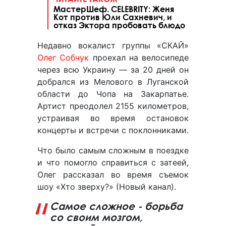
МастерШеф. CELEBRITY: Женя
Кот против Юли Сахневич, и
отказ Эктора пробовать блюдо
Недавно вокалист группы «СКАЙ»
Олег Собчук
проехал на велосипеде
через всю Украину — за 20 дней он
добрался из Мелового в Луганской
области до Чопа на Закарпатье.
Артист преодолел 2155 километров,
устраивая во время остановок
концерты и встречи с поклонниками.
Что было самым сложным в поездке
и что помогло справиться с затеей,
Олег рассказал во время съемок
шоу «Хто зверху?» (Новый канал).
Самое сложное - борьба
со своим мозгом,