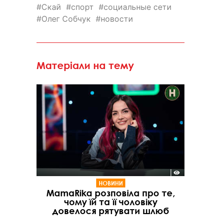
Скай
спорт
социальные сети
Олег Собчук
новости
Матеріали на тему
НОВИНИ
MamaRika розповіла про те,
чому їй та її чоловіку
довелося рятувати шлюб