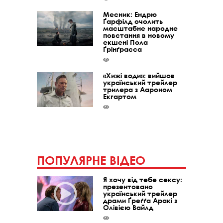
Месник: Ендрю
Ґарфілд очолить
масштабне народне
повстання в новому
екшені Пола
Ґрінґрасса
«Хижі води»: вийшов
український трейлер
трилера з Аароном
Екгартом
ПОПУЛЯРНЕ ВІДЕО
Я хочу від тебе сексу:
презентовано
український трейлер
драми Ґреґґа Аракі з
Олівією Вайлд