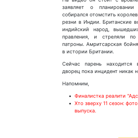
заявляет о планировании
собирался отомстить королеве
резни в Индии. Британские 
индийский народ, вышедши
правления, и стреляли п
патроны. Амритсарская бойн
в истории Британии.
Сейчас парень находится 
дворец пока инцидент никак 
Напомним,
Финалистка реалити "Адс
Хто зверху 11 сезон: фо
выпуска.