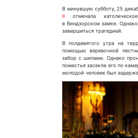
В минувшую субботу, 25 дека
II
отмечала католическо
в Виндзорском замке. Однако
завершиться трагедией.
В полдевятого утра на тер
помощью веревочной лестн
забор с шипами. Однако про
поместья засекла его по каме
молодой человек был задержа