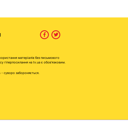
И
користання матеріалів без письмового
гіперпосилання на tv.ua є обов'язковим.
s - суворо забороняється.