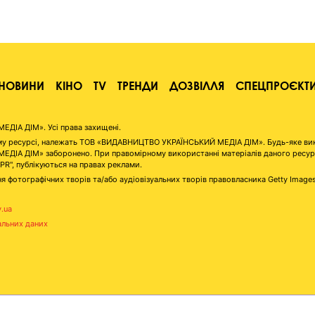
НОВИНИ
КІНО
TV
ТРЕНДИ
ДОЗВІЛЛЯ
СПЕЦПРОЄКТ
ІА ДІМ». Усі права захищені.
аному ресурсі, належать ТОВ «ВИДАВНИЦТВО УКРАЇНСЬКИЙ МЕДІА ДІМ». Будь-яке ви
А ДІМ» заборонено. При правомірному використанні матеріалів даного ресурсу 
"PR", публікуються на правах реклами.
я фотографічних творів та/або аудіовізуальних творів правовласника Getty Image
v.ua
альних даних