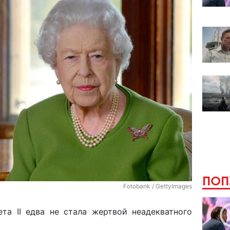
ПОП
Fotobank / GettyImages
ета II едва не стала жертвой неадекватного