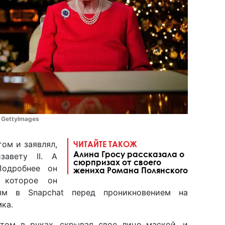
/ GettyImages
ом и заявлял,
ЧИТАЙТЕ ТАКОЖ
Алина Гросу рассказала о
завету II. А
сюрпризах от своего
Подробнее он
жениха Романа Полянского
, которое он
ям в Snapchat перед проникновением на
ка.
том в руках, скрывая свое лицо маской, и