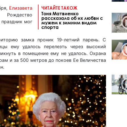
бря,
Елизавета
ЧИТАЙТЕ ТАКОЖ
Тоня Матвиенко
е Рождество
рассказала об их любви с
 праздник мог
мужем к зимним видам
спорта
риторию замка проник 19-летний парень. С
ицы ему удалось перелезть через высокий
никнуть в помещение ему не удалось. Охрана
рам и за 500 метров до покоев Ее Величества
н.