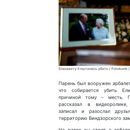
Елизавету II пытались убить / Fotobank 
Парень был вооружен арбалет
что собирается убить Ели
причиной тому – месть. 
рассказал в видеоролике
записал и разослал друзь
территорию Виндзорского зам
На видео он стоит с арбале