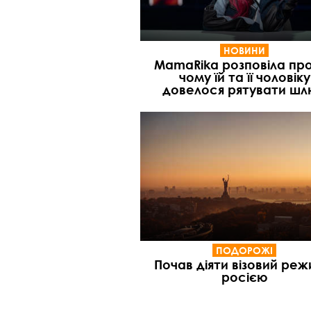
НОВИНИ
MamaRika розповіла про
чому їй та її чоловіку
довелося рятувати ш
ПОДОРОЖІ
Почав діяти візовий реж
росією