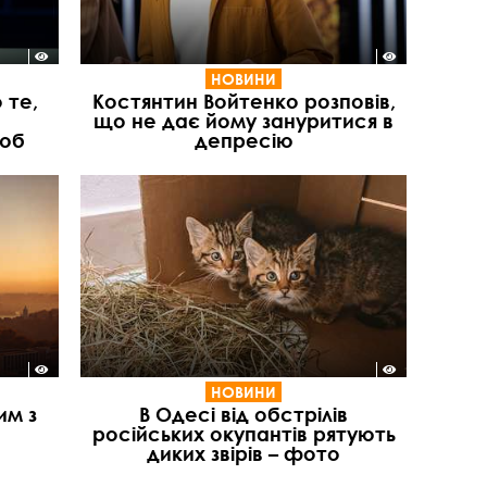
НОВИНИ
 те,
Костянтин Войтенко розповів,
що не дає йому зануритися в
люб
депресію
НОВИНИ
им з
В Одесі від обстрілів
російських окупантів рятують
диких звірів – фото