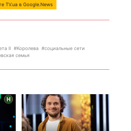
е TV.ua в Google.News
та II
Королева
социальные сети
евская семья