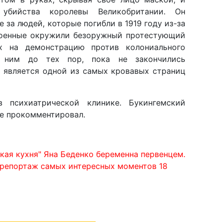
 убийства королевы Великобритании. Он
 за людей, которые погибли в 1919 году из-за
военные окружили безоружный протестующий
х на демонстрацию против колониального
о ним до тех пор, пока не закончились
я является одной из самых кровавых страниц
в психиатрической клинике. Букингемский
не прокомментировал.
кая кухня" Яна Беденко беременна первенцем.
торепортаж самых интересных моментов 18