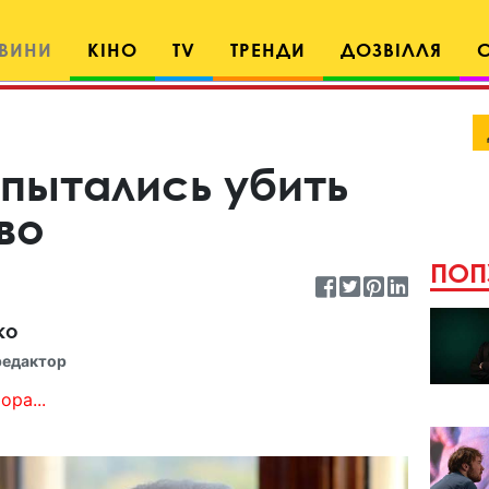
ВИНИ
КІНО
TV
ТРЕНДИ
ДОЗВІЛЛЯ
I пытались убить
во
ПОП
ко
редактор
ора...