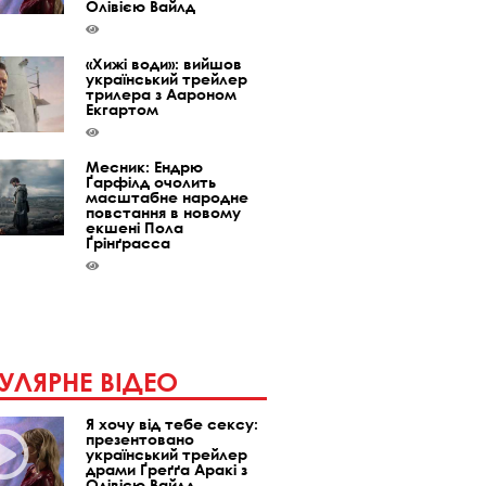
Олівією Вайлд
«Хижі води»: вийшов
український трейлер
трилера з Аароном
Екгартом
Месник: Ендрю
Ґарфілд очолить
масштабне народне
повстання в новому
екшені Пола
Ґрінґрасса
УЛЯРНЕ ВІДЕО
Я хочу від тебе сексу:
презентовано
український трейлер
драми Ґреґґа Аракі з
Олівією Вайлд