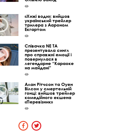
«Хижі води»: вийшов
український трейлер
трилера з Аароном
Екгартом
Співачка NE TA
презентувала сингл
про справжні емоції і
повернулася в
легендарне “Караоке
на майдані”
Алан Рітчсон та Оуен
Вілсон у смертельній
гонці: вийшов трейлер
комедійного екшена
«Перевізник»