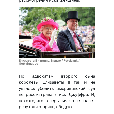
рассмотрения иска женщины.
Елизавета II и принц Эндрю / Fotobank /
GettyImages
Но адвокатам второго сына
королевы Елизаветы II так и не
удалось убедить американский суд
не рассматривать иск Джуффре. И,
похоже, что теперь ничего не спасет
репутацию принца Эндрю.