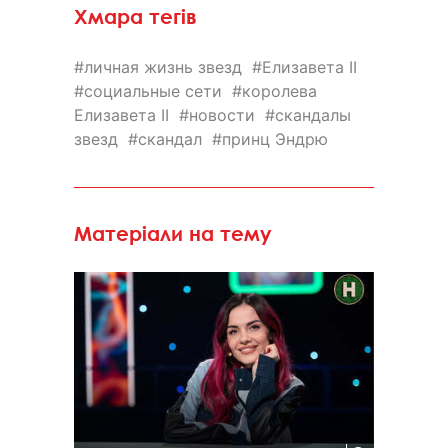
Хмара тегів
личная жизнь звезд
Елизавета II
социальные сети
королева
Елизавета II
новости
скандалы
звезд
скандал
принц Эндрю
Матеріали на тему