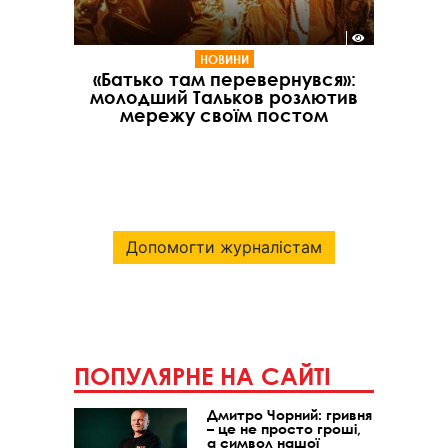
НОВИНИ
«Батько там перевернувся»:
молодший Тальков розлютив
мережу своїм постом
Допомогти журналістам
ПОПУЛЯРНЕ НА САЙТІ
Дмитро Чорний: гривня
– це не просто гроші,
а символ нашої