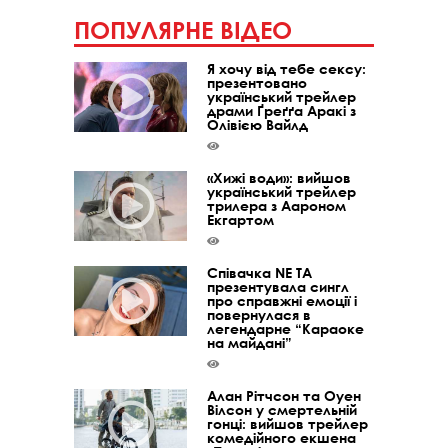
ПОПУЛЯРНЕ ВІДЕО
Я хочу від тебе сексу:
презентовано
український трейлер
драми Ґреґґа Аракі з
Олівією Вайлд
«Хижі води»: вийшов
український трейлер
трилера з Аароном
Екгартом
Співачка NE TA
презентувала сингл
про справжні емоції і
повернулася в
легендарне “Караоке
на майдані”
Алан Рітчсон та Оуен
Вілсон у смертельній
гонці: вийшов трейлер
комедійного екшена