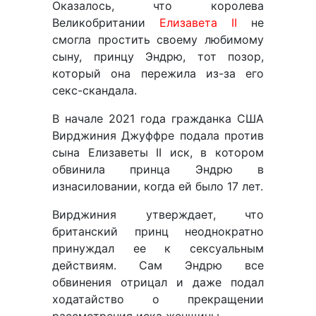
Оказалось, что королева
Великобритании
Елизавета II
не
смогла простить своему любимому
сыну, принцу Эндрю, тот позор,
который она пережила из-за его
секс-скандала.
В начале 2021 года гражданка США
Вирджиния Джуффре подала против
сына Елизаветы II иск, в котором
обвинила принца Эндрю в
изнасиловании, когда ей было 17 лет.
Вирджиния утверждает, что
британский принц неоднократно
принуждал ее к сексуальным
действиям. Сам Эндрю все
обвинения отрицал и даже подал
ходатайство о прекращении