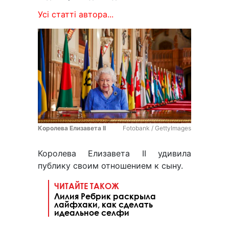
Усі статті автора...
Королева Елизавета II
Fotobank / GettyImages
Королева Елизавета II удивила
публику своим отношением к сыну.
ЧИТАЙТЕ ТАКОЖ
Лилия Ребрик раскрыла
лайфхаки, как сделать
идеальное селфи