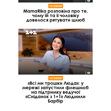
НОВИНИ
MamaRika розповіла про те,
чому їй та її чоловіку
довелося рятувати шлюб
НОВИНИ
«Всі ми трошки Люда»: у
мережі запустили флешмоб
на підтримку ведучої
«Сніданок з 1+1» Людмили
Барбір