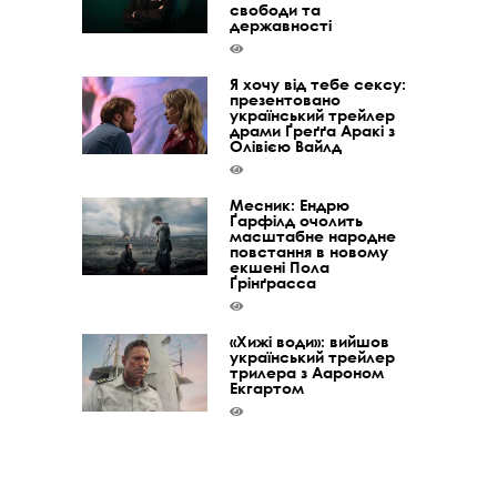
свободи та
державності
Я хочу від тебе сексу:
презентовано
український трейлер
драми Ґреґґа Аракі з
Олівією Вайлд
Месник: Ендрю
Ґарфілд очолить
масштабне народне
повстання в новому
екшені Пола
Ґрінґрасса
«Хижі води»: вийшов
український трейлер
трилера з Аароном
Екгартом