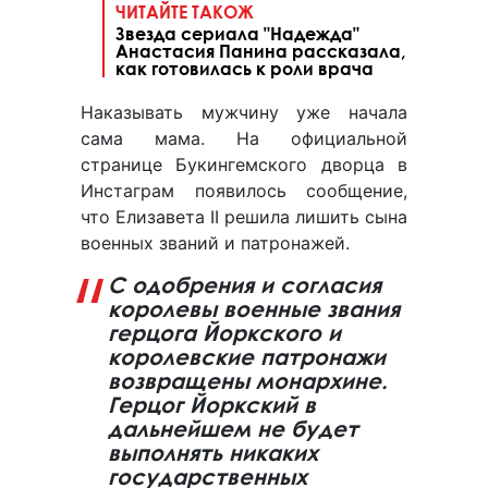
ЧИТАЙТЕ ТАКОЖ
Звезда сериала "Надежда"
Анастасия Панина рассказала,
как готовилась к роли врача
Наказывать мужчину уже начала
сама мама. На официальной
странице Букингемского дворца в
Инстаграм появилось сообщение,
что Елизавета II решила лишить сына
военных званий и патронажей.
С одобрения и согласия
королевы военные звания
герцога Йоркского и
королевские патронажи
возвращены монархине.
Герцог Йоркский в
дальнейшем не будет
выполнять никаких
государственных