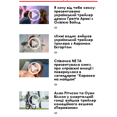
Я хочу від тебе сексу:
презентовано
український трейлер
драми Ґреґґа Аракі з
Олівією Вайлд
«Хижі води»: вийшов
український трейлер
трилера з Аароном
Екгартом
Співачка NE TA
презентувала сингл
про справжні емоції і
повернулася в
легендарне “Караоке
на майдані”
Алан Рітчсон та Оуен
Вілсон у смертельній
гонці: вийшов трейлер
комедійного екшена
«Перевізник»