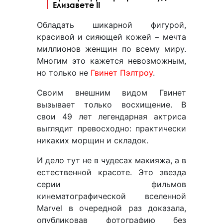
Елизавете II
Обладать шикарной фигурой,
красивой и сияющей кожей − мечта
миллионов женщин по всему миру.
Многим это кажется невозможным,
но только не
Гвинет Пэлтроу
.
Своим внешним видом Гвинет
вызывает только восхищение. В
свои 49 лет легендарная актриса
выглядит превосходно: практически
никаких морщин и складок.
И дело тут не в чудесах макияжа, а в
естественной красоте. Это звезда
серии фильмов
кинематографической вселенной
Marvel в очередной раз доказала,
опубликовав фотографию без