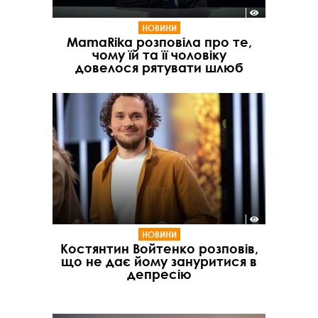
НОВИНИ
MamaRika розповіла про те,
чому їй та її чоловіку
довелося рятувати шлюб
НОВИНИ
Костянтин Войтенко розповів,
що не дає йому зануритися в
депресію