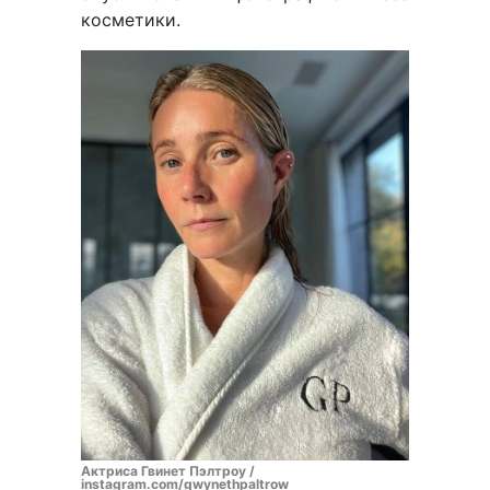
косметики.
Актриса Гвинет Пэлтроу /
instagram.com/gwynethpaltrow