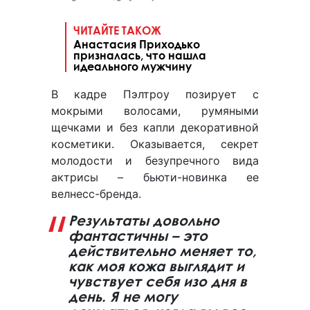
ЧИТАЙТЕ ТАКОЖ
Анастасия Приходько
призналась, что нашла
идеального мужчину
В кадре Пэлтроу позирует с
мокрыми волосами, румяными
щечками и без капли декоративной
косметики. Оказывается, секрет
молодости и безупречного вида
актрисы – бьюти-новинка ее
велнесс-бренда.
Результаты довольно
фантастичны – это
действительно меняет то,
как моя кожа выглядит и
чувствует себя изо дня в
день. Я не могу