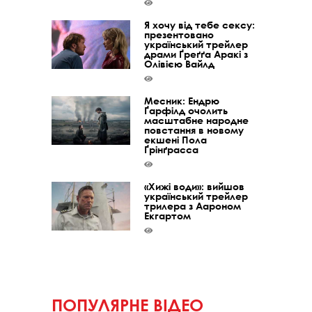
Я хочу від тебе сексу:
презентовано
український трейлер
драми Ґреґґа Аракі з
Олівією Вайлд
Месник: Ендрю
Ґарфілд очолить
масштабне народне
повстання в новому
екшені Пола
Ґрінґрасса
«Хижі води»: вийшов
український трейлер
трилера з Аароном
Екгартом
ПОПУЛЯРНЕ ВІДЕО