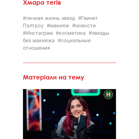
Хмара тегів
личная жизнь звезд
Гвинет
Пэлтроу
макияж
новости
Инстаграм
косметика
звезды
без макияжа
социальные
отношения
Матеріали на тему