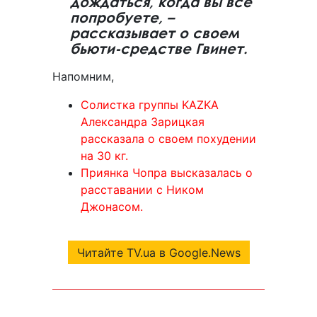
дождаться, когда вы все
попробуете, –
рассказывает о своем
бьюти-средстве Гвинет.
Напомним,
Солистка группы KAZKA
Александра Зарицкая
рассказала о своем похудении
на 30 кг.
Приянка Чопра высказалась о
расставании с Ником
Джонасом.
Читайте TV.ua в Google.News