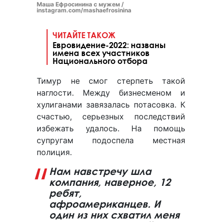
Маша Ефросинина с мужем /
instagram.com/mashaefrosinina
ЧИТАЙТЕ ТАКОЖ
Евровидение-2022: названы
имена всех участников
Национального отбора
Тимур не смог стерпеть такой
наглости. Между бизнесменом и
хулиганами завязалась потасовка. К
счастью, серьезных последствий
избежать удалось. На помощь
супругам подоспела местная
полиция.
Нам навстречу шла
компания, наверное, 12
ребят,
афроамериканцев. И
один из них схватил меня