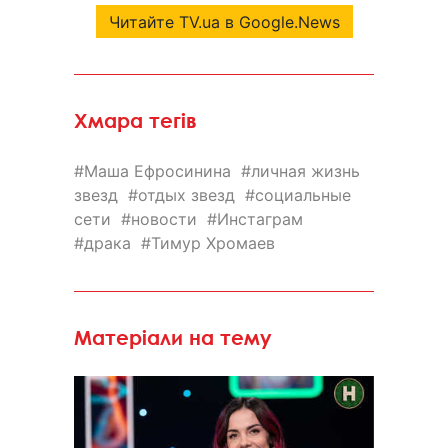
Читайте TV.ua в Google.News
Хмара тегів
Маша Ефросинина
личная жизнь
звезд
отдых звезд
социальные
сети
новости
Инстаграм
драка
Тимур Хромаев
Матеріали на тему