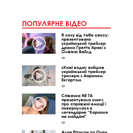
ПОПУЛЯРНЕ ВІДЕО
Я хочу від тебе сексу:
презентовано
український трейлер
драми Ґреґґа Аракі з
Олівією Вайлд
«Хижі води»: вийшов
український трейлер
трилера з Аароном
Екгартом
Співачка NE TA
презентувала сингл
про справжні емоції і
повернулася в
легендарне “Караоке
на майдані”
Алан Рітчсон та Оуен