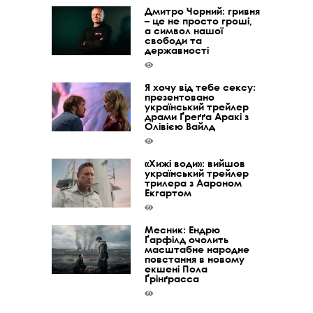
Дмитро Чорний: гривня
– це не просто гроші,
а символ нашої
свободи та
державності
Я хочу від тебе сексу:
презентовано
український трейлер
драми Ґреґґа Аракі з
Олівією Вайлд
«Хижі води»: вийшов
український трейлер
трилера з Аароном
Екгартом
Месник: Ендрю
Ґарфілд очолить
масштабне народне
повстання в новому
екшені Пола
Ґрінґрасса