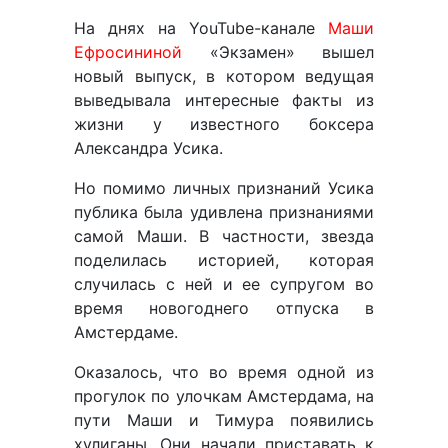
На днях на YouTube-канале
Маши
Ефросининой
«Экзамен» вышел
новый выпуск, в котором ведущая
выведывала интересные факты из
жизни у известного боксера
Александра Усика.
Но помимо личных признаний Усика
публика была удивлена признаниями
самой Маши. В частности, звезда
поделилась историей, которая
случилась с ней и ее супругом во
время новогоднего отпуска в
Амстердаме.
Оказалось, что во время одной из
прогулок по улочкам Амстердама, на
пути Маши и Тимура появились
хулиганы. Они начали приставать к