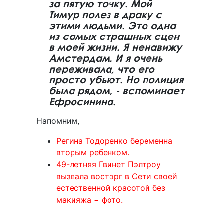
за пятую точку. Мой
Тимур полез в драку с
этими людьми. Это одна
из самых страшных сцен
в моей жизни. Я ненавижу
Амстердам. И я очень
переживала, что его
просто убьют. Но полиция
была рядом, - вспоминает
Ефросинина.
Напомним,
Регина Тодоренко беременна
вторым ребенком.
49-летняя Гвинет Пэлтроу
вызвала восторг в Сети своей
естественной красотой без
макияжа − фото.