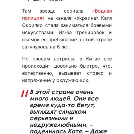
Там звезда сериала
«Водная
полиция»
на канале «Украина» Катя
Скрипко стала заниматься боевыми
искусствами. Из-за тренировок и
съемок ее пребывание в этой стране
затянулось на 6 лет.
По словам актрисы, в Китае все
происходит довольно быстро, что,
естественно, вызывает стресс и
напряжение у окружающих.
В этой стране очень
много людей. Они все
время куда-то бегут,
выглядят слишком
серьезными и
недружелюбными, –
поделилась Катя. – Даже