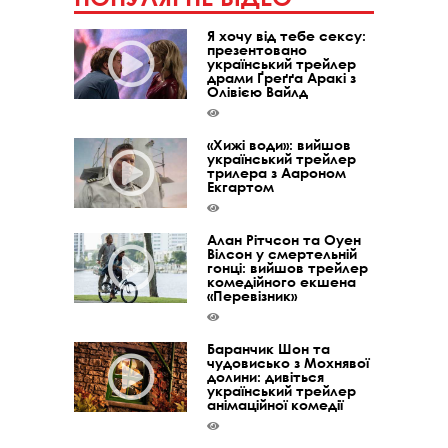
Я хочу від тебе сексу:
презентовано
український трейлер
драми Ґреґґа Аракі з
Олівією Вайлд
«Хижі води»: вийшов
український трейлер
трилера з Аароном
Екгартом
Алан Рітчсон та Оуен
Вілсон у смертельній
гонці: вийшов трейлер
комедійного екшена
«Перевізник»
Баранчик Шон та
чудовисько з Мохнявої
долини: дивіться
український трейлер
анімаційної комедії