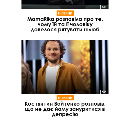
НОВИНИ
MamaRika розповіла про те,
чому їй та її чоловіку
довелося рятувати шлюб
НОВИНИ
Костянтин Войтенко розповів,
що не дає йому зануритися в
депресію