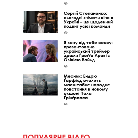
Сергій Степаненко:
сьогодні знімати кіно в
Україні – це щоденний
подвиг усієї команди
Я хочу від тебе сексу:
презентовано
український трейлер
драми Ґреґґа Аракі з
Олівією Вайлд
Месник: Ендрю
Ґарфілд очолить
масштабне народне
повстання в новому
екшені Пола
Ґрінґрасса
ПОПУЛЯРНЕ ВІДЕО