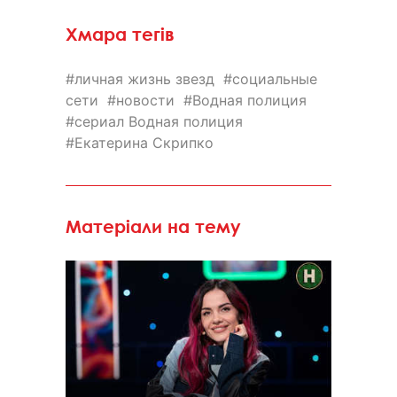
Хмара тегів
личная жизнь звезд
социальные
сети
новости
Водная полиция
сериал Водная полиция
Екатерина Скрипко
Матеріали на тему