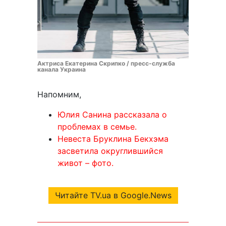
Актриса Екатерина Скрипко / пресс-служба
канала Украина
Напомним,
Юлия Санина рассказала о
проблемах в семье.
Невеста Бруклина Бекхэма
засветила округлившийся
живот – фото.
Читайте TV.ua в Google.News