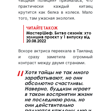
«Водная полиция» призналась, что
практически каждый китаец
крутится как белка в колесе. Мало
того, там ужасная экология.
ЧИТАЙТЕ ТАКОЖ
МастерШеф. Битва сезонів: хто
залишив проєкт у 1 випуску від
20.08.2022
Вскоре актриса переехала в Таиланд
и сразу заметила огромный
контраст между двумя странами.
Хотя тайцы не так много
зарабатывают, но они
абсолютно счастливы.
Наверно, буддизм играет
в таком восприятии жизни
не последнюю роль, но
они действительно
радуются каждому дню и