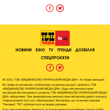
НОВИНИ
КІНО
TV
ТРЕНДИ
ДОЗВІЛЛЯ
СПЕЦПРОЄКТИ
© 2025, ТОВ «ВИДАВНИЦТВО УКРАЇНСЬКИЙ МЕДІА ДІМ». Усі права захищені.
Всі права на матеріали, опубліковані на даному ресурсі, належать ТОВ
«ВИДАВНИЦТВО УКРАЇНСЬКИЙ МЕДІА ДІМ». Будь-яке використання
матеріалів без письмового дозволу ТОВ «ВИДАВНИЦТВО УКРАЇНСЬКИЙ МЕДІА
ДІМ» заборонено. При правомірному використанні матеріалів даного ресурсу
гіперпосилання на tv.ua є обов'язковим. Матеріали, що позначені знаками
"Реклама", "PR", публікуються на правах реклами.
Будь-яке копіювання, передрук та відтворення фотографічних творів та/або