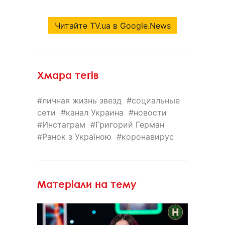
Читайте TV.ua в Google.News
Хмара тегів
личная жизнь звезд
социальные
сети
канал Украина
новости
Инстаграм
Григорий Герман
Ранок з Україною
коронавирус
Матеріали на тему