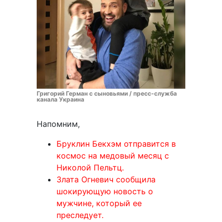
Григорий Герман с сыновьями / пресс-служба
канала Украина
Напомним,
Бруклин Бекхэм отправится в
космос на медовый месяц с
Николой Пельтц.
Злата Огневич сообщила
шокирующую новость о
мужчине, который ее
преследует.