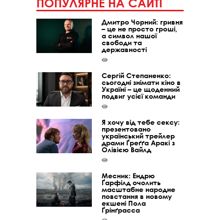
ПОПУЛЯРНЕ НА САЙТІ
Дмитро Чорний: гривня
– це не просто гроші,
а символ нашої
свободи та
державності
Сергій Степаненко:
сьогодні знімати кіно в
Україні – це щоденний
подвиг усієї команди
Я хочу від тебе сексу:
презентовано
український трейлер
драми Ґреґґа Аракі з
Олівією Вайлд
Месник: Ендрю
Ґарфілд очолить
масштабне народне
повстання в новому
екшені Пола
Ґрінґрасса