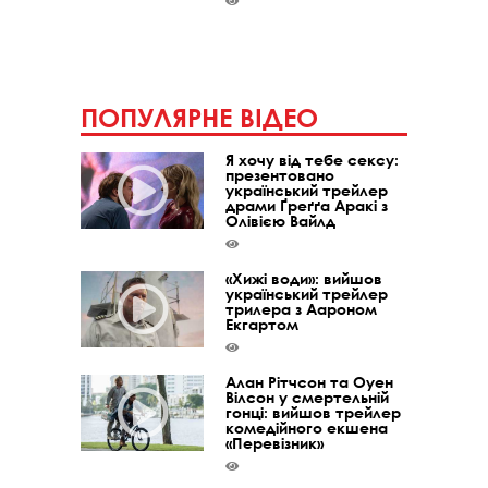
ПОПУЛЯРНЕ ВІДЕО
Я хочу від тебе сексу:
презентовано
український трейлер
драми Ґреґґа Аракі з
Олівією Вайлд
«Хижі води»: вийшов
український трейлер
трилера з Аароном
Екгартом
Алан Рітчсон та Оуен
Вілсон у смертельній
гонці: вийшов трейлер
комедійного екшена
«Перевізник»