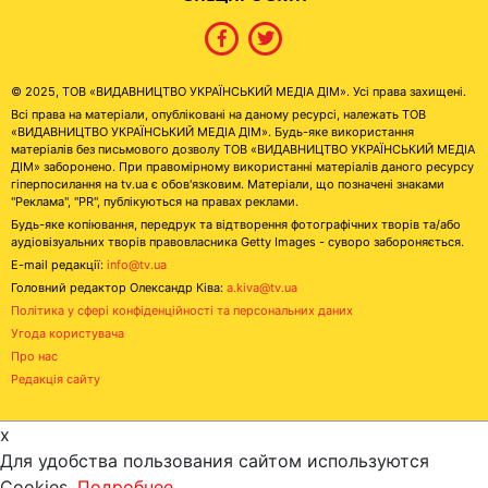
© 2025, ТОВ «ВИДАВНИЦТВО УКРАЇНСЬКИЙ МЕДІА ДІМ». Усі права захищені.
Всі права на матеріали, опубліковані на даному ресурсі, належать ТОВ
«ВИДАВНИЦТВО УКРАЇНСЬКИЙ МЕДІА ДІМ». Будь-яке використання
матеріалів без письмового дозволу ТОВ «ВИДАВНИЦТВО УКРАЇНСЬКИЙ МЕДІА
ДІМ» заборонено. При правомірному використанні матеріалів даного ресурсу
гіперпосилання на tv.ua є обов'язковим. Матеріали, що позначені знаками
"Реклама", "PR", публікуються на правах реклами.
Будь-яке копіювання, передрук та відтворення фотографічних творів та/або
аудіовізуальних творів правовласника Getty Images - суворо забороняється.
E-mail редакції:
info@tv.ua
Головний редактор Олександр Ківа:
a.kiva@tv.ua
Політика у сфері конфіденційності та персональних даних
Угода користувача
Про нас
Редакція сайту
x
Для удобства пользования сайтом используются
Cookies.
Подробнее...