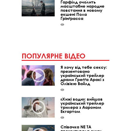
Ґарфілд очолить
масштабне народне
повстання в новому
екшені Пола
Ґрінґрасса
ПОПУЛЯРНЕ ВІДЕО
Я хочу від тебе сексу:
презентовано
український трейлер
драми Ґреґґа Аракі з
Олівією Вайлд
«Хижі води»: вийшов
український трейлер
трилера з Аароном
Екгартом
Співачка NE TA
презентувала сингл