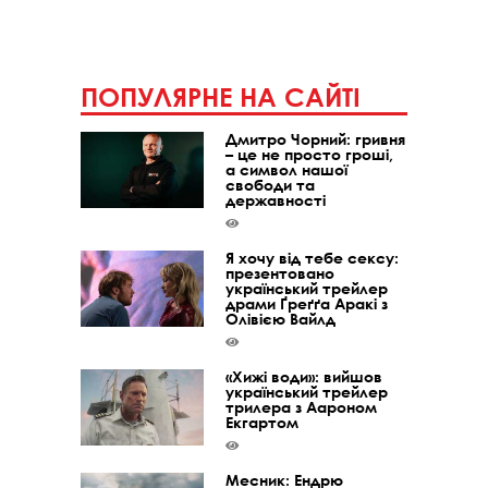
ПОПУЛЯРНЕ НА САЙТІ
Дмитро Чорний: гривня
– це не просто гроші,
а символ нашої
свободи та
державності
Я хочу від тебе сексу:
презентовано
український трейлер
драми Ґреґґа Аракі з
Олівією Вайлд
«Хижі води»: вийшов
український трейлер
трилера з Аароном
Екгартом
Месник: Ендрю