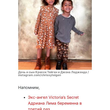
Дочь и сын Крисси Тейген и Джона Ледженда /
instagram.com/chrissyteigen
Напомним,
Экс-ангел Victoria’s Secret
Адриана Лима беременна в
третий раз.