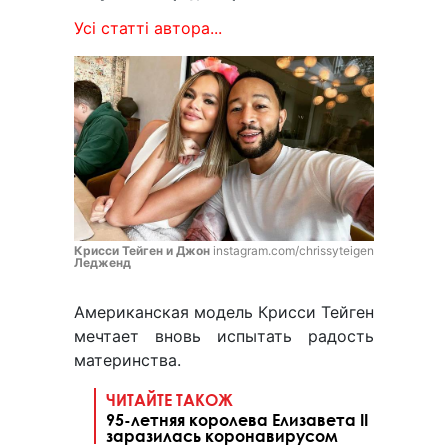
Усі статті автора...
Крисси Тейген и Джон
instagram.com/chrissyteigen
Ледженд
Американская модель Крисси Тейген
мечтает вновь испытать радость
материнства.
ЧИТАЙТЕ ТАКОЖ
95-летняя королева Елизавета II
заразилась коронавирусом