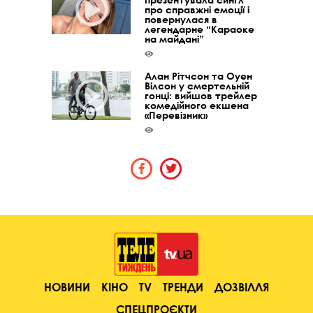
про справжні емоції і
повернулася в
легендарне “Караоке
на майдані”
Алан Рітчсон та Оуен
Вілсон у смертельній
гонці: вийшов трейлер
комедійного екшена
«Перевізник»
НОВИНИ
КІНО
TV
ТРЕНДИ
ДОЗВІЛЛЯ
СПЕЦПРОЄКТИ