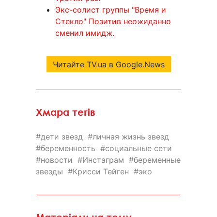
Экс-солист группы "Время и
Стекло" Позитив неожиданно
сменил имидж.
Читайте TV.ua в Google.News
Хмара тегів
дети звезд
личная жизнь звезд
беременность
социальные сети
новости
Инстаграм
беременные
звезды
Крисси Тейген
эко