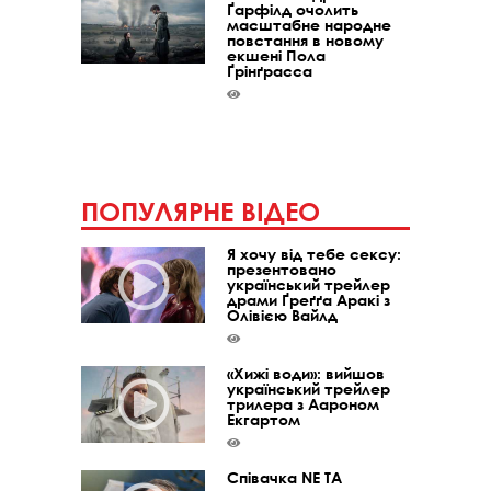
Ґарфілд очолить
масштабне народне
повстання в новому
екшені Пола
Ґрінґрасса
ПОПУЛЯРНЕ ВІДЕО
Я хочу від тебе сексу:
презентовано
український трейлер
драми Ґреґґа Аракі з
Олівією Вайлд
«Хижі води»: вийшов
український трейлер
трилера з Аароном
Екгартом
Співачка NE TA