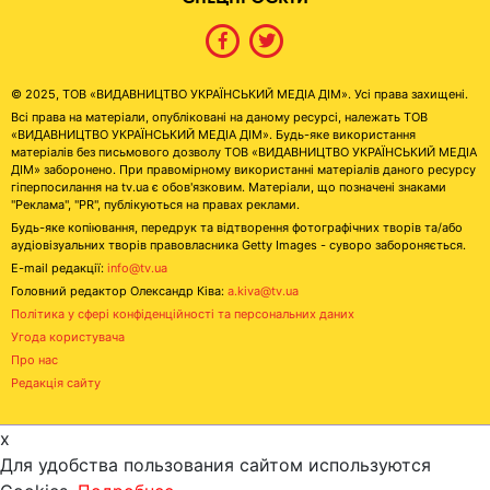
© 2025, ТОВ «ВИДАВНИЦТВО УКРАЇНСЬКИЙ МЕДІА ДІМ». Усі права захищені.
Всі права на матеріали, опубліковані на даному ресурсі, належать ТОВ
«ВИДАВНИЦТВО УКРАЇНСЬКИЙ МЕДІА ДІМ». Будь-яке використання
матеріалів без письмового дозволу ТОВ «ВИДАВНИЦТВО УКРАЇНСЬКИЙ МЕДІА
ДІМ» заборонено. При правомірному використанні матеріалів даного ресурсу
гіперпосилання на tv.ua є обов'язковим. Матеріали, що позначені знаками
"Реклама", "PR", публікуються на правах реклами.
Будь-яке копіювання, передрук та відтворення фотографічних творів та/або
аудіовізуальних творів правовласника Getty Images - суворо забороняється.
E-mail редакції:
info@tv.ua
Головний редактор Олександр Ківа:
a.kiva@tv.ua
Політика у сфері конфіденційності та персональних даних
Угода користувача
Про нас
Редакція сайту
x
Для удобства пользования сайтом используются