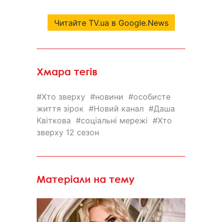
Читайте TV.ua в Google.News
Хмара тегів
Хто зверху
новини
особисте
життя зірок
Новий канал
Даша
Квіткова
соціальні мережі
Хто
зверху 12 сезон
Матеріали на тему