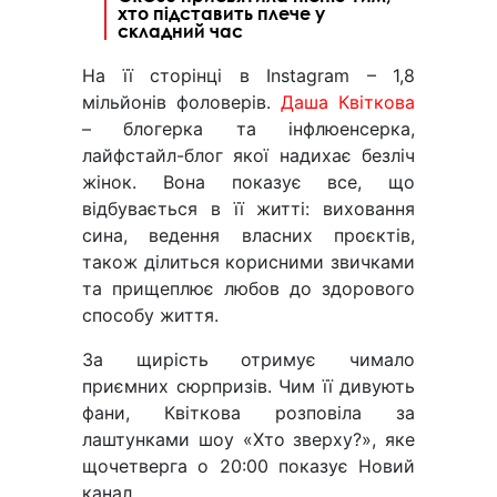
хто підставить плече у
складний час
На її сторінці в Instagram – 1,8
мільйонів фоловерів.
Даша Квіткова
– блогерка та інфлюенсерка,
лайфстайл-блог якої надихає безліч
жінок. Вона показує все, що
відбувається в її житті: виховання
сина, ведення власних проєктів,
також ділиться корисними звичками
та прищеплює любов до здорового
способу життя.
За щирість отримує чимало
приємних сюрпризів. Чим її дивують
фани, Квіткова розповіла за
лаштунками шоу «Хто зверху?», яке
щочетверга о 20:00 показує Новий
канал.