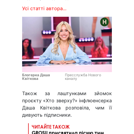
Усі статті автора...
Блогерка Даша
Пресслужба Нового
Квіткова
каналу
Також за лаштунками зйомок
проєкту «Хто зверху?» інфлюенсерка
Даша Квіткова розповіла, чим її
дивують підписники.
ЧИТАЙТЕ ТАКОЖ
GROSU присвятила пісню тим,