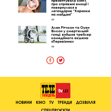
презентувала сингл
про справжні емоції і
повернулася в
легендарне “Караоке
на майдані”
Алан Рітчсон та Оуен
Вілсон у смертельній
гонці: вийшов трейлер
комедійного екшена
«Перевізник»
НОВИНИ
КІНО
TV
ТРЕНДИ
ДОЗВІЛЛЯ
СПЕЦПРОЄКТИ