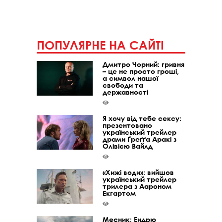
ПОПУЛЯРНЕ НА САЙТІ
Дмитро Чорний: гривня
– це не просто гроші,
а символ нашої
свободи та
державності
Я хочу від тебе сексу:
презентовано
український трейлер
драми Ґреґґа Аракі з
Олівією Вайлд
«Хижі води»: вийшов
український трейлер
трилера з Аароном
Екгартом
Месник: Ендрю