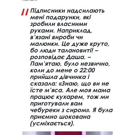
Підписники надсилають
мені подарунки, які
зробили власними
руками. Наприклад,
в’язані вироби чи
малюнки. Це дуже круто,
бо люди талановиті! –
розповідає Даша. –
Пам’ятаю, було незвично,
коли до мене о 22:00
прийшла дівчинка і
сказала: «Знаю, що ви не
їсте м’яса. Але моя мама
працює кухарем, тож ми
приготували вам
чебуреки з сиром». Я була
приємно шокована
(усміхається).