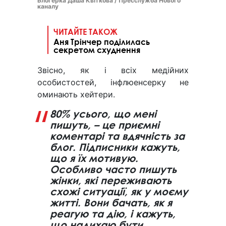
Блогерка Даша Квіткова / Пресслужба Нового
каналу
ЧИТАЙТЕ ТАКОЖ
Аня Трінчер поділилась
секретом схуднення
Звісно, як і всіх медійних
особистостей, інфлюенсерку не
оминають хейтери.
80% усього, що мені
пишуть, – це приємні
коментарі та вдячність за
блог. Підписники кажуть,
що я їх мотивую.
Особливо часто пишуть
жінки, які переживають
схожі ситуації, як у моєму
житті. Вони бачать, як я
реагую та дію, і кажуть,
що надихаю бути