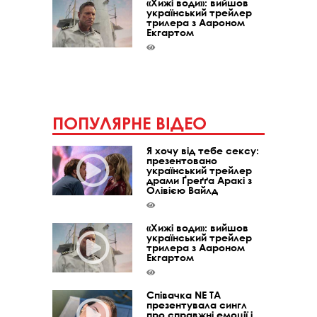
«Хижі води»: вийшов
український трейлер
трилера з Аароном
Екгартом
ПОПУЛЯРНЕ ВІДЕО
Я хочу від тебе сексу:
презентовано
український трейлер
драми Ґреґґа Аракі з
Олівією Вайлд
«Хижі води»: вийшов
український трейлер
трилера з Аароном
Екгартом
Співачка NE TA
презентувала сингл
про справжні емоції і