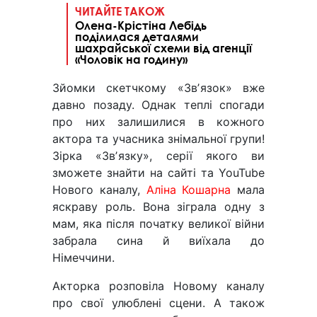
ЧИТАЙТЕ ТАКОЖ
Олена-Крістіна Лебідь
поділилася деталями
шахрайської схеми від агенції
«Чоловік на годину»
Зйомки скетчкому «Звʼязок» вже
давно позаду. Однак теплі спогади
про них залишилися в кожного
актора та учасника знімальної групи!
Зірка «Звʼязку», серії якого ви
зможете знайти на сайті та YouTube
Нового каналу,
Аліна Кошарна
мала
яскраву роль. Вона зіграла одну з
мам, яка після початку великої війни
забрала сина й виїхала до
Німеччини.
Акторка розповіла Новому каналу
про свої улюблені сцени. А також