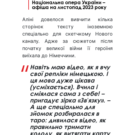
Національна опера України –
афіша на листопад 2023 року
Аліні довелося вивчити кілька
сторінок тексту іноземною
спеціально для скетчкому Нового
каналу. Адже за сюжетом після
початку великої війни її героїня
виїхала до Німеччини.
Навіть маю відео, як я вчу
свої репліки німецькою. І
ця мова дуже цікава
(усміхається). Вчила і
сміялася сама з себе! –
пригадує зірка «Звʼязку». –
А ще спеціально для
зйомок розбиралася в
таро: дивилася відео, як
правильно тримати
колоду, як витягати карту