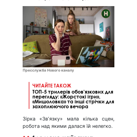
Пресслужба Нового каналу
ЧИТАЙТЕ ТАКОЖ
ТОП-5 трилерів обов'язкових для
перегляду: «Жорстокі ігри»,
«Мишоловка» та інші стрічки для
захоплюючого вечора
Зірка «Звʼязку» мала кілька сцен,
робота над якими далася їй нелегко.