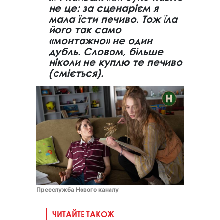
не це: за сценарієм я
мала їсти печиво. Тож їла
його так само
«монтажно» не один
дубль. Словом, більше
ніколи не куплю те печиво
(сміється).
Пресслужба Нового каналу
ЧИТАЙТЕ ТАКОЖ