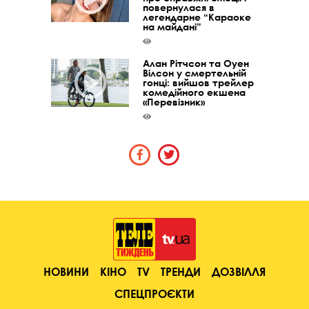
повернулася в
легендарне “Караоке
на майдані”
Алан Рітчсон та Оуен
Вілсон у смертельній
гонці: вийшов трейлер
комедійного екшена
«Перевізник»
НОВИНИ
КІНО
TV
ТРЕНДИ
ДОЗВІЛЛЯ
СПЕЦПРОЄКТИ