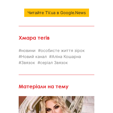
Читайте TV.ua в Google.News
Хмара тегів
новини
особисте життя зірок
Новий канал
Аліна Кошарна
Звязок
серіал Звязок
Матеріали на тему