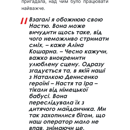
пригадала, над чим було працювати
найважче.
Взагалі я обожнюю свою
Настю. Вона може
вичудити щось таке, від
чого неможливо стримати
сміх, – каже Аліна
Кошарна. – Чесно кажучи,
важко виокремити
улюблену сцену. Одразу
згадується та, в якій наші
з Наталкою Денисенко
героїні – Настя та Іра –
тікали від німецької
бабусі. Вона
переслідувала їх з
дитячого майданчика. Ми
так захопилися бігом, що
наш оператор мало не
впав, знімаючи це.