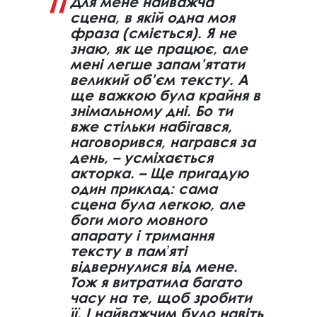
Для мене найважча
сцена, в якій одна моя
фраза (сміється). Я не
знаю, як це працює, але
мені легше запам’ятати
великий об’єм тексту. А
ще важкою була крайня в
знімальному дні. Бо ти
вже стільки набігався,
наговорився, награвся за
день, – усміхається
акторка. – Ще пригадую
один приклад: сама
сцена була легкою, але
боги мого мовного
апарату і тримання
тексту в памʼяті
відвернулися від мене.
Тож я витратила багато
часу на те, щоб зробити
її. І найважчим було навіть