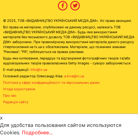
© 2025, ТОВ «ВИДАВНИЦТВО УКРАЇНСЬКИЙ МЕДІА ДІМ». Усі права захищені.
Всі права на матеріали, опубліковані на даному ресурсі, належать ТОВ
«ВИДАВНИЦТВО УКРАЇНСЬКИЙ МЕДІА ДІМ». Будь-яке використання
матеріалів без письмового дозволу ТОВ «ВИДАВНИЦТВО УКРАЇНСЬКИЙ МЕДІА
ДІМ» заборонено. При правомірному використанні матеріалів даного ресурсу
гіперпосилання на tv.ua є обов'язковим. Матеріали, що позначені знаками
"Реклама", "PR", публікуються на правах реклами.
Будь-яке копіювання, передрук та відтворення фотографічних творів та/або
аудіовізуальних творів правовласника Getty Images - суворо забороняється.
E-mail редакції:
info@tv.ua
Головний редактор Олександр Ківа:
a.kiva@tv.ua
Політика у сфері конфіденційності та персональних даних
Угода користувача
Про нас
Редакція сайту
x
Для удобства пользования сайтом используются
Cookies.
Подробнее...