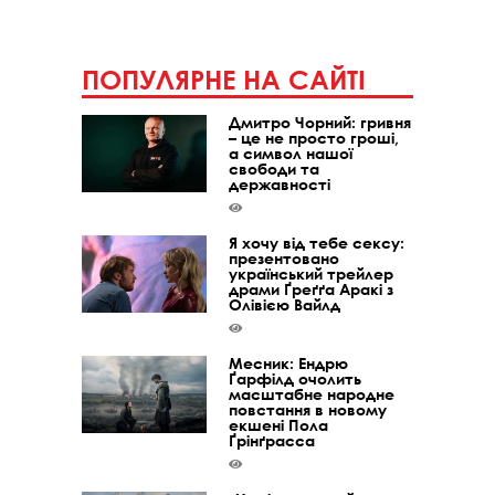
ПОПУЛЯРНЕ НА САЙТІ
Дмитро Чорний: гривня
– це не просто гроші,
а символ нашої
свободи та
державності
Я хочу від тебе сексу:
презентовано
український трейлер
драми Ґреґґа Аракі з
Олівією Вайлд
Месник: Ендрю
Ґарфілд очолить
масштабне народне
повстання в новому
екшені Пола
Ґрінґрасса