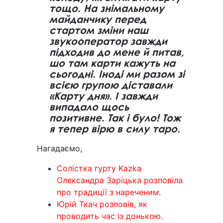
тощо. На знімальному
майданчику перед
стартом зміни наш
звукооператор завжди
підходив до мене й питав,
шо там карти кажуть на
сьогодні. Іноді ми разом зі
всією групою діставали
«Карту дня». І завжди
випадало щось
позитивне. Так і було! Тож
я тепер вірю в силу таро.
Нагадаємо,
Солістка гурту Kazka
Олександра Заріцька розповіла
про традиції з нареченим.
Юрій Ткач розповів, як
проводить час із донькою.