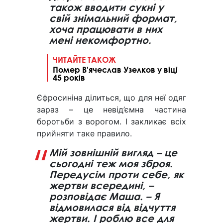
також вводити сукні у
свій знімальний формат,
хоча працювати в них
мені некомфортно.
ЧИТАЙТЕ ТАКОЖ
Помер В'ячеслав Узелков у віці
45 років
Єфросиніна ділиться, що для неї одяг
зараз – це невід’ємна частина
боротьби з ворогом. І закликає всіх
прийняти таке правило.
Мій зовнішній вигляд – це
сьогодні теж моя зброя.
Передусім проти себе, як
жертви всередині, –
розповідає Маша. – Я
відмовилася від відчуття
жертви. І роблю все для