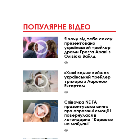
ПОПУЛЯРНЕ ВІДЕО
Я хочу від тебе сексу:
презентовано
український трейлер
драми Ґреґґа Аракі з
Олівією Вайлд
«Хижі води»: вийшов
український трейлер
трилера з Аароном
Екгартом
Співачка NE TA
презентувала сингл
про справжні емоції і
повернулася в
легендарне “Караоке
на майдані”