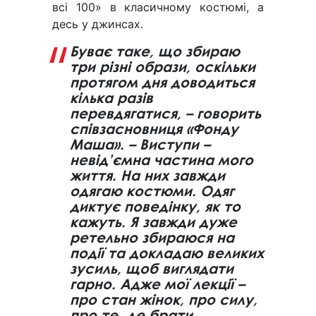
всі 100» в класичному костюмі, а
десь у джинсах.
Буває таке, що збираю
три різні образи, оскільки
протягом дня доводиться
кілька разів
перевдягатися, – говорить
співзасновниця «Фонду
Маша». – Виступи –
невід’ємна частина мого
життя. На них завжди
одягаю костюми. Одяг
диктує поведінку, як то
кажуть. Я завжди дуже
ретельно збираюся на
події та докладаю великих
зусиль, щоб виглядати
гарно. Адже мої лекції –
про стан жінок, про силу,
про те, де брати