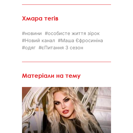
Хмара тегів
новини
особисте життя зірок
Новий канал
Маша Єфросиніна
одяг
єПитання 3 сезон
Матеріали на тему