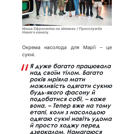
Маша Єфросиніна на зйомках / Пресслужба
Нового каналу
Окрема насолода для Марії – це
сукні.
Я дуже багато працювала
над своїм тілом. Багато
років мріяла мати
можливість одягати сукню
будь-якого фасону й
подобатися собі, – каже
вона. – Тепер вже на тому
етапі, коли з насолодою
одягаю сукні навіть удома
й просто ходжу перед
дзеркалом. Намагаюся