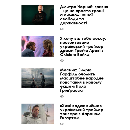
Дмитро Чорний: гривня
– це не просто гроші,
а символ нашої
свободи та
державності
Я хочу від тебе сексу:
презентовано
український трейлер
драми Ґреґґа Аракі з
Олівією Вайлд
Месник: Ендрю
Ґарфілд очолить
масштабне народне
повстання в новому
екшені Пола
Ґрінґрасса
«Хижі води»: вийшов
український трейлер
трилера з Аароном
Екгартом