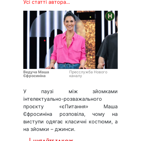
Усі статті автора...
Ведуча Маша
Пресслужба Нового
Єфросиніна
каналу
У паузі між зйомками
інтелектуально-розважального
проєкту «єПитання» Маша
Єфросиніна розповіла, чому на
виступи одягає класичні костюми, а
на зйомки – джинси.