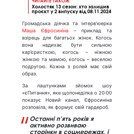
ЧИТАЙТЕ ТАКОЖ
Холостяк 13 сезон: хто залишив
проєкт у 2 випуску від 08.11.2024
Громадська діячка та інтерв’юерка
Маша Єфросиніна
– приклад та
взірець для багатьох жінок. Когось
вона надихає бути сильною
кар’єристкою, когось – ніжною
жінкою та мамою, когось – веселою
подругою. Кожна з ролей має свій
образ.
За лаштунками зйомок шоу
«єПитання», яке щопонеділка о 20:00
показує Новий канал, Єфросиніна
розповіла, як формує свій гардероб.
Останні п’ять років я
активно розвиваю
сторінки в соцмережах, і