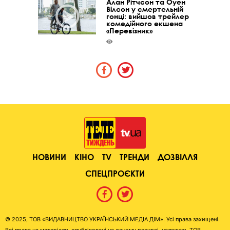
Алан Рітчсон та Оуен
Вілсон у смертельній
гонці: вийшов трейлер
комедійного екшена
«Перевізник»
НОВИНИ
КІНО
TV
ТРЕНДИ
ДОЗВІЛЛЯ
СПЕЦПРОЄКТИ
© 2025, ТОВ «ВИДАВНИЦТВО УКРАЇНСЬКИЙ МЕДІА ДІМ». Усі права захищені.