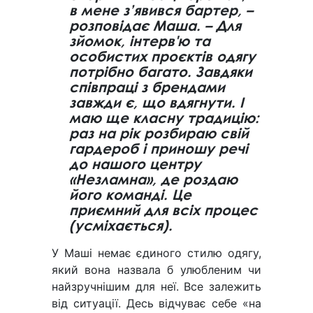
в мене з’явився бартер, –
розповідає Маша. – Для
зйомок, інтерв'ю та
особистих проєктів одягу
потрібно багато. Завдяки
співпраці з брендами
завжди є, що вдягнути. І
маю ще класну традицію:
раз на рік розбираю свій
гардероб і приношу речі
до нашого центру
«Незламна», де роздаю
його команді. Це
приємний для всіх процес
(усміхається).
У Маші немає єдиного стилю одягу,
який вона назвала б улюбленим чи
найзручнішим для неї. Все залежить
від ситуації. Десь відчуває себе «на