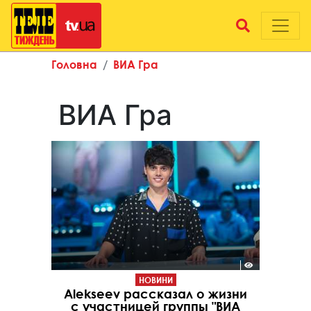
Головна
ВИА Гра
ВИА Гра
НОВИНИ
Alekseev рассказал о жизни
с участницей группы "ВИА