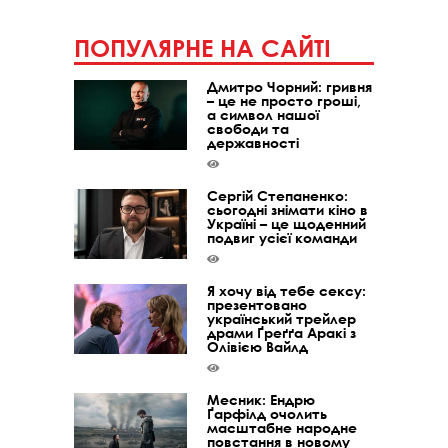
ПОПУЛЯРНЕ НА САЙТІ
Дмитро Чорний: гривня
– це не просто гроші,
а символ нашої
свободи та
державності
Сергій Степаненко:
сьогодні знімати кіно в
Україні – це щоденний
подвиг усієї команди
Я хочу від тебе сексу:
презентовано
український трейлер
драми Ґреґґа Аракі з
Олівією Вайлд
Месник: Ендрю
Ґарфілд очолить
масштабне народне
повстання в новому