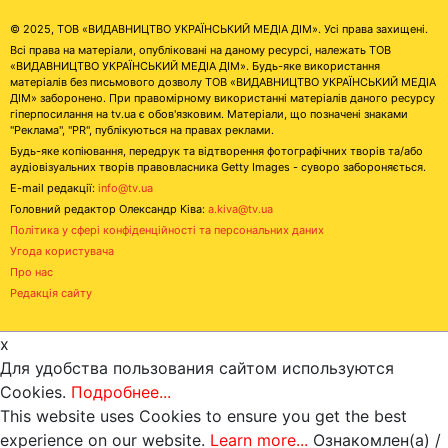
© 2025, ТОВ «ВИДАВНИЦТВО УКРАЇНСЬКИЙ МЕДІА ДІМ». Усі права захищені.
Всі права на матеріали, опубліковані на даному ресурсі, належать ТОВ
«ВИДАВНИЦТВО УКРАЇНСЬКИЙ МЕДІА ДІМ». Будь-яке використання
матеріалів без письмового дозволу ТОВ «ВИДАВНИЦТВО УКРАЇНСЬКИЙ МЕДІА
ДІМ» заборонено. При правомірному використанні матеріалів даного ресурсу
гіперпосилання на tv.ua є обов'язковим. Матеріали, що позначені знаками
"Реклама", "PR", публікуються на правах реклами.
Будь-яке копіювання, передрук та відтворення фотографічних творів та/або
аудіовізуальних творів правовласника Getty Images - суворо забороняється.
E-mail редакції:
info@tv.ua
Головний редактор Олександр Ківа:
a.kiva@tv.ua
Політика у сфері конфіденційності та персональних даних
Угода користувача
Про нас
Редакція сайту
x
Для удобства пользования сайтом используются
Cookies.
Подробнее...
This website uses Cookies to ensure you get the best
experience on our website.
Learn more...
Ознакомлен(а) /