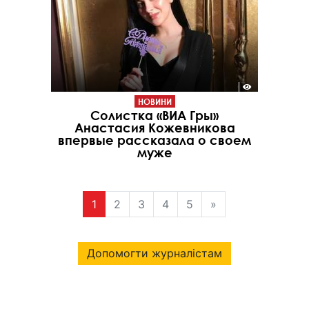
НОВИНИ
Солистка «ВИА Гры»
Анастасия Кожевникова
впервые рассказала о своем
муже
1
2
3
4
5
»
Допомогти журналістам