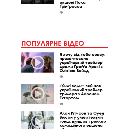
екшені Пола
Ґрінґрасса
ПОПУЛЯРНЕ ВІДЕО
Я хочу від тебе сексу:
презентовано
український трейлер
драми Ґреґґа Аракі з
Олівією Вайлд
«Хижі води»: вийшов
український трейлер
трилера з Аароном
Екгартом
Алан Рітчсон та Оуен
Вілсон у смертельній
гонці: вийшов трейлер
комедійного екшена