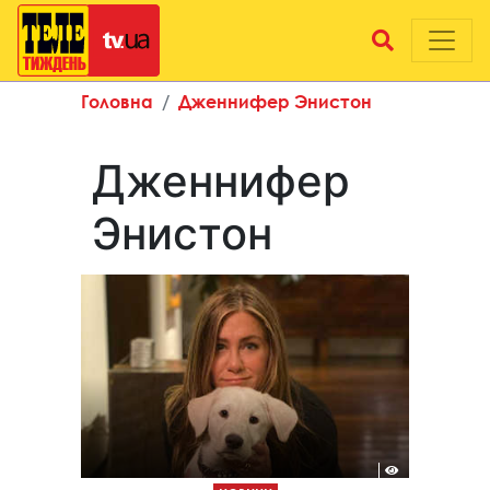
Головна
Дженнифер Энистон
Дженнифер
Энистон