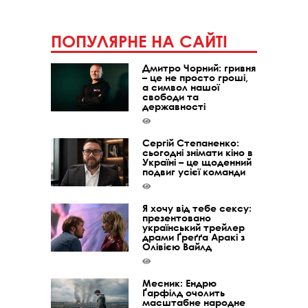
ПОПУЛЯРНЕ НА САЙТІ
Дмитро Чорний: гривня
– це не просто гроші,
а символ нашої
свободи та
державності
Сергій Степаненко:
сьогодні знімати кіно в
Україні – це щоденний
подвиг усієї команди
Я хочу від тебе сексу:
презентовано
український трейлер
драми Ґреґґа Аракі з
Олівією Вайлд
Месник: Ендрю
Ґарфілд очолить
масштабне народне