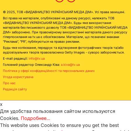
© 2025, ТОВ «ВИДАВНИЦТВО УКРАЇНСЬКИЙ МЕДІА ДІМ». Усі права захищені.
Всі права на матеріали, опубліковані на даному ресурсі, належать ТОВ
«ВИДАВНИЦТВО УКРАЇНСЬКИЙ МЕДІА ДІМ». Будь-яке використання
матеріалів без письмового дозволу ТОВ «ВИДАВНИЦТВО УКРАЇНСЬКИЙ МЕДІА
ДІМ» заборонено. При правомірному використанні матеріалів даного ресурсу
гіперпосилання на tv.ua є обов'язковим. Матеріали, що позначені знаками
"Реклама", "PR", публікуються на правах реклами.
Будь-яке копіювання, передрук та відтворення фотографічних творів та/або
аудіовізуальних творів правовласника Getty Images - суворо забороняється.
E-mail редакції:
info@tv.ua
Головний редактор Олександр Ківа:
a.kiva@tv.ua
Політика у сфері конфіденційності та персональних даних
Угода користувача
Про нас
Редакція сайту
x
Для удобства пользования сайтом используются
Cookies.
Подробнее...
This website uses Cookies to ensure you get the best