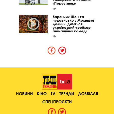
«Перевізник»
Баранчик Шон та
чудовисько з Мохнявої
долини: дивіться
український трейлер
анімаційної комедії
НОВИНИ
КІНО
TV
ТРЕНДИ
ДОЗВІЛЛЯ
СПЕЦПРОЄКТИ