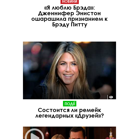
НОВИНИ
«Я люблю Брэда»:
Дженнифер Энистон
ошарашила признанием к
Брэду Питту
ПОДІЇ
Состоится ли ремейк
легендарных «Друзей»?