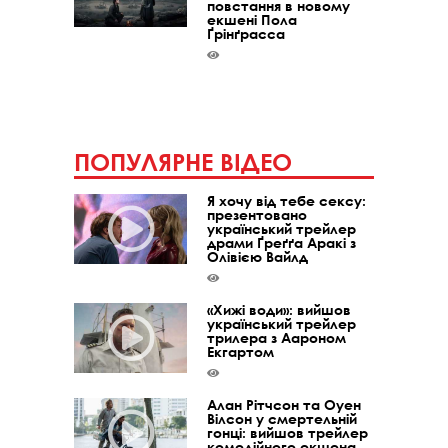
повстання в новому
екшені Пола
Ґрінґрасса
ПОПУЛЯРНЕ ВІДЕО
Я хочу від тебе сексу:
презентовано
український трейлер
драми Ґреґґа Аракі з
Олівією Вайлд
«Хижі води»: вийшов
український трейлер
трилера з Аароном
Екгартом
Алан Рітчсон та Оуен
Вілсон у смертельній
гонці: вийшов трейлер
комедійного екшена