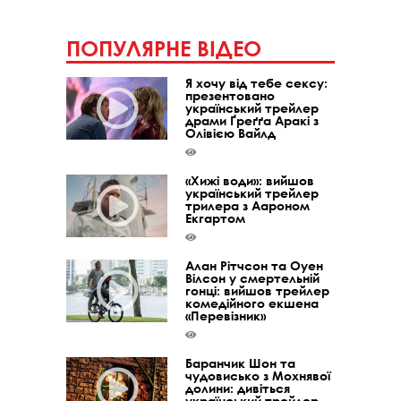
ПОПУЛЯРНЕ ВІДЕО
Я хочу від тебе сексу:
презентовано
український трейлер
драми Ґреґґа Аракі з
Олівією Вайлд
«Хижі води»: вийшов
український трейлер
трилера з Аароном
Екгартом
Алан Рітчсон та Оуен
Вілсон у смертельній
гонці: вийшов трейлер
комедійного екшена
«Перевізник»
Баранчик Шон та
чудовисько з Мохнявої
долини: дивіться
український трейлер