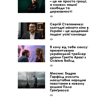
– це не просто гроші,
а символ нашої
свободи та
державності
Сергій Степаненко:
сьогодні знімати кіно в
Україні – це щоденний
подвиг усієї команди
Я хочу від тебе сексу:
презентовано
український трейлер
драми Ґреґґа Аракі з
Олівією Вайлд
Месник: Ендрю
Ґарфілд очолить
масштабне народне
повстання в новому
екшені Пола
Ґрінґрасса