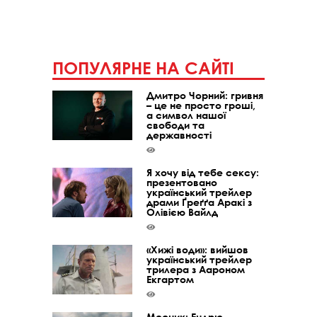
ПОПУЛЯРНЕ НА САЙТІ
Дмитро Чорний: гривня
– це не просто гроші,
а символ нашої
свободи та
державності
Я хочу від тебе сексу:
презентовано
український трейлер
драми Ґреґґа Аракі з
Олівією Вайлд
«Хижі води»: вийшов
український трейлер
трилера з Аароном
Екгартом
Месник: Ендрю