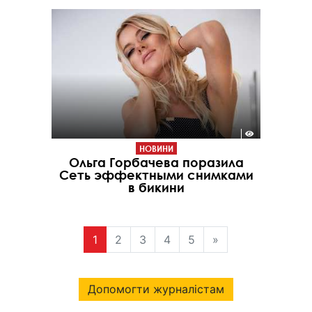
НОВИНИ
Ольга Горбачева поразила
Сеть эффектными снимками
в бикини
1
2
3
4
5
»
Допомогти журналістам