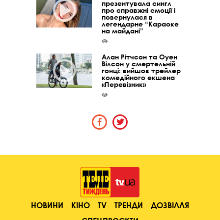
презентувала сингл
про справжні емоції і
повернулася в
легендарне “Караоке
на майдані”
Алан Рітчсон та Оуен
Вілсон у смертельній
гонці: вийшов трейлер
комедійного екшена
«Перевізник»
НОВИНИ
КІНО
TV
ТРЕНДИ
ДОЗВІЛЛЯ