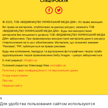
СПЕЦПРОЄКТИ
© 2025, ТОВ «ВИДАВНИЦТВО УКРАЇНСЬКИЙ МЕДІА ДІМ». Усі права захищені.
Всі права на матеріали, опубліковані на даному ресурсі, належать ТОВ
«ВИДАВНИЦТВО УКРАЇНСЬКИЙ МЕДІА ДІМ». Будь-яке використання
матеріалів без письмового дозволу ТОВ «ВИДАВНИЦТВО УКРАЇНСЬКИЙ МЕДІА
ДІМ» заборонено. При правомірному використанні матеріалів даного ресурсу
гіперпосилання на tv.ua є обов'язковим. Матеріали, що позначені знаками
"Реклама", "PR", публікуються на правах реклами.
Будь-яке копіювання, передрук та відтворення фотографічних творів та/або
аудіовізуальних творів правовласника Getty Images - суворо забороняється.
E-mail редакції:
info@tv.ua
Головний редактор Олександр Ківа:
a.kiva@tv.ua
Політика у сфері конфіденційності та персональних даних
Угода користувача
Про нас
Редакція сайту
x
Для удобства пользования сайтом используются