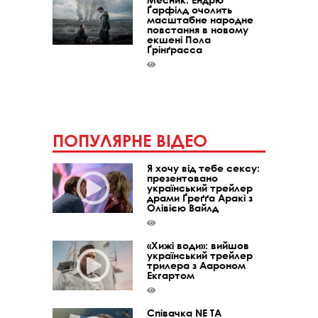
Ґарфілд очолить
масштабне народне
повстання в новому
екшені Пола
Ґрінґрасса
ПОПУЛЯРНЕ ВІДЕО
Я хочу від тебе сексу:
презентовано
український трейлер
драми Ґреґґа Аракі з
Олівією Вайлд
«Хижі води»: вийшов
український трейлер
трилера з Аароном
Екгартом
Співачка NE TA