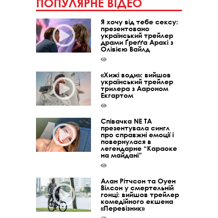
ПОПУЛЯРНЕ ВІДЕО
Я хочу від тебе сексу:
презентовано
український трейлер
драми Ґреґґа Аракі з
Олівією Вайлд
«Хижі води»: вийшов
український трейлер
трилера з Аароном
Екгартом
Співачка NE TA
презентувала сингл
про справжні емоції і
повернулася в
легендарне “Караоке
на майдані”
Алан Рітчсон та Оуен
Вілсон у смертельній
гонці: вийшов трейлер
комедійного екшена
«Перевізник»