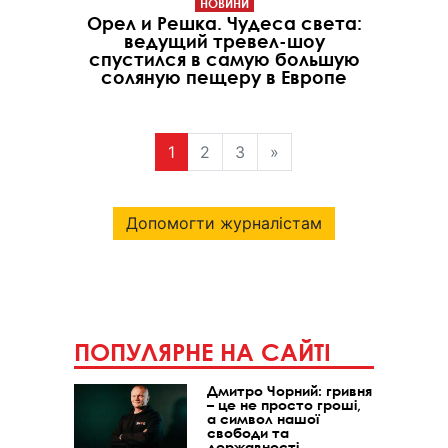
НОВИНИ
Орел и Решка. Чудеса света:
ведущий тревел-шоу
спустился в самую большую
соляную пещеру в Европе
1
2
3
»
Допомогти журналістам
ПОПУЛЯРНЕ НА САЙТІ
Дмитро Чорний: гривня
– це не просто гроші,
а символ нашої
свободи та
державності