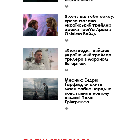
Я хочу від тебе сексу:
презентовано
український трейлер
драми Ґреґґа Аракі з
Олівією Вайлд
«Хижі води»: вийшов
український трейлер
трилера з Аароном
Екгартом
Месник: Ендрю
Ґарфілд очолить
масштабне народне
повстання в новому
екшені Пола
Ґрінґрасса