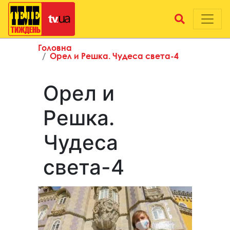
Головна
Орел и Решка. Чудеса света-4
Орел и
Решка.
Чудеса
света-4