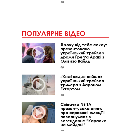
ПОПУЛЯРНЕ ВІДЕО
Я хочу від тебе сексу:
презентовано
український трейлер
драми Ґреґґа Аракі з
Олівією Вайлд
«Хижі води»: вийшов
український трейлер
трилера з Аароном
Екгартом
Співачка NE TA
презентувала сингл
про справжні емоції і
повернулася в
легендарне “Караоке
на майдані”