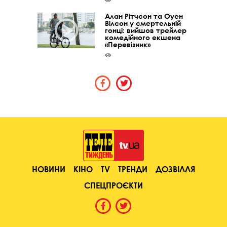
Алан Рітчсон та Оуен
Вілсон у смертельній
гонці: вийшов трейлер
комедійного екшена
«Перевізник»
НОВИНИ
КІНО
TV
ТРЕНДИ
ДОЗВІЛЛЯ
СПЕЦПРОЄКТИ