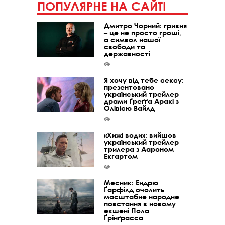
ПОПУЛЯРНЕ НА САЙТІ
Дмитро Чорний: гривня
– це не просто гроші,
а символ нашої
свободи та
державності
Я хочу від тебе сексу:
презентовано
український трейлер
драми Ґреґґа Аракі з
Олівією Вайлд
«Хижі води»: вийшов
український трейлер
трилера з Аароном
Екгартом
Месник: Ендрю
Ґарфілд очолить
масштабне народне
повстання в новому
екшені Пола
Ґрінґрасса