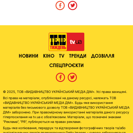
НОВИНИ
КІНО
TV
ТРЕНДИ
ДОЗВІЛЛЯ
СПЕЦПРОЄКТИ
© 2025, ТОВ «ВИДАВНИЦТВО УКРАЇНСЬКИЙ МЕДІА ДІМ». Усі права захищені.
Всі права на матеріали, опубліковані на даному ресурсі, належать ТОВ
«ВИДАВНИЦТВО УКРАЇНСЬКИЙ МЕДІА ДІМ». Будь-яке використання
матеріалів без письмового дозволу ТОВ «ВИДАВНИЦТВО УКРАЇНСЬКИЙ МЕДІА
ДІМ» заборонено. При правомірному використанні матеріалів даного ресурсу
гіперпосилання на tv.ua є обов'язковим. Матеріали, що позначені знаками
"Реклама", "PR", публікуються на правах реклами.
Будь-яке копіювання, передрук та відтворення фотографічних творів та/або
аудіовізуальних творів правовласника Getty Images - суворо забороняється.