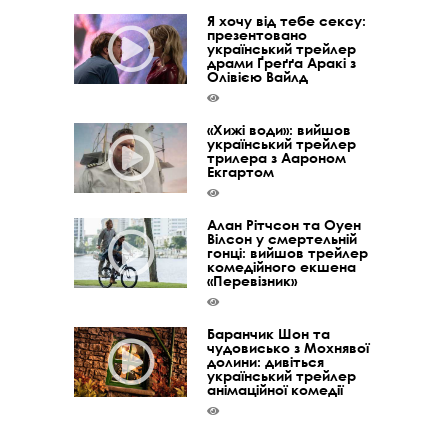
Я хочу від тебе сексу:
презентовано
український трейлер
драми Ґреґґа Аракі з
Олівією Вайлд
«Хижі води»: вийшов
український трейлер
трилера з Аароном
Екгартом
Алан Рітчсон та Оуен
Вілсон у смертельній
гонці: вийшов трейлер
комедійного екшена
«Перевізник»
Баранчик Шон та
чудовисько з Мохнявої
долини: дивіться
український трейлер
анімаційної комедії