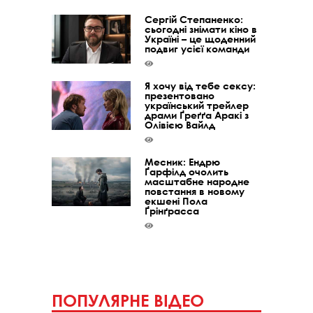
Сергій Степаненко:
сьогодні знімати кіно в
Україні – це щоденний
подвиг усієї команди
Я хочу від тебе сексу:
презентовано
український трейлер
драми Ґреґґа Аракі з
Олівією Вайлд
Месник: Ендрю
Ґарфілд очолить
масштабне народне
повстання в новому
екшені Пола
Ґрінґрасса
ПОПУЛЯРНЕ ВІДЕО