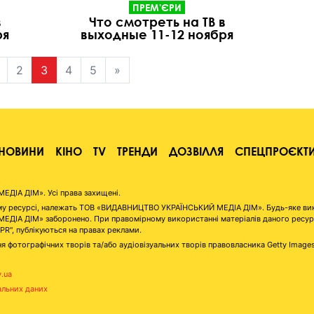
ПРЕМ'ЄРИ
в
Что смотреть на ТВ в
ря
выходные 11-12 ноября
2
3
4
5
»
НОВИНИ
КІНО
TV
ТРЕНДИ
ДОЗВІЛЛЯ
СПЕЦПРОЄКТ
ІА ДІМ». Усі права захищені.
аному ресурсі, належать ТОВ «ВИДАВНИЦТВО УКРАЇНСЬКИЙ МЕДІА ДІМ». Будь-яке ви
А ДІМ» заборонено. При правомірному використанні матеріалів даного ресурсу 
"PR", публікуються на правах реклами.
я фотографічних творів та/або аудіовізуальних творів правовласника Getty Image
v.ua
альних даних