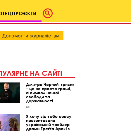
СПЕЦПРОЄКТИ
Допомогти журналістам
УЛЯРНЕ НА САЙТІ
Дмитро Чорний: гривня
– це не просто гроші,
а символ нашої
свободи та
державності
Я хочу від тебе сексу:
презентовано
український трейлер
драми Ґреґґа Аракі з