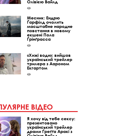
Олівією Вайлд
Месник: Ендрю
Ґарфілд очолить
масштабне народне
повстання в новому
екшені Пола
Ґрінґрасса
«Хижі води»: вийшов
український трейлер
трилера з Аароном
Екгартом
УЛЯРНЕ ВІДЕО
Я хочу від тебе сексу:
презентовано
український трейлер
драми Ґреґґа Аракі з
Олівією Вайлд