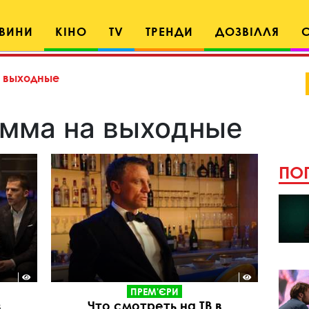
ВИНИ
КІНО
TV
ТРЕНДИ
ДОЗВІЛЛЯ
 выходные
мма на выходные
ПОП
ПРЕМ'ЄРИ
в
Что смотреть на ТВ в