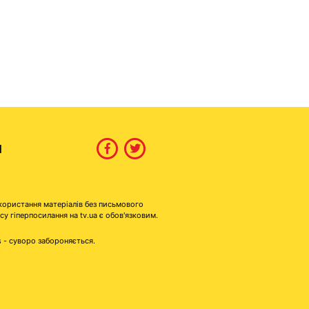
И
користання матеріалів без письмового
гіперпосилання на tv.ua є обов'язковим.
s - суворо забороняється.