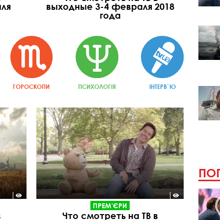
аля
выходные 3-4 февраля 2018
года
ГОРОСКОПИ
ПСИХОЛОГІЯ
ІНТЕРВ`Ю
ПОП
ПРЕМ'ЄРИ
в
Что смотреть на ТВ в