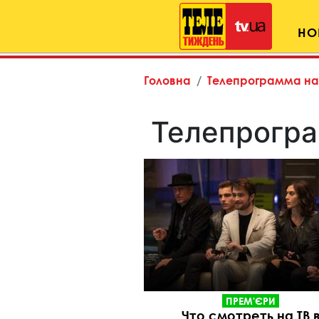
НО
Головна
Телепрограмма на
Телепрогра
ПРЕМ'ЄРИ
Что смотреть на ТВ 