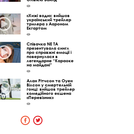
«Хижі води»: вийшов
український трейлер
трилера з Аароном
Екгартом
Співачка NE TA
презентувала сингл
про справжні емоції і
повернулася в
легендарне “Караоке
на майдані”
Алан Рітчсон та Оуен
Вілсон у смертельній
гонці: вийшов трейлер
комедійного екшена
«Перевізник»