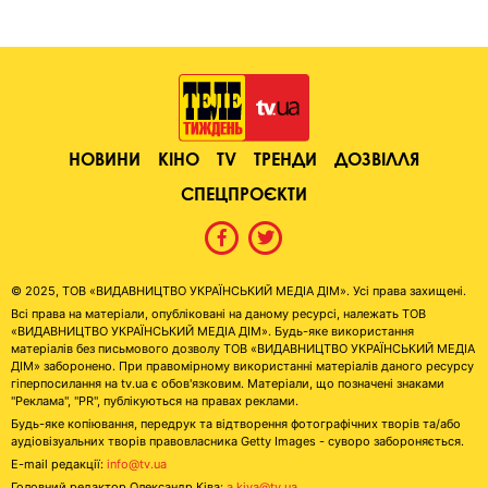
НОВИНИ
КІНО
TV
ТРЕНДИ
ДОЗВІЛЛЯ
СПЕЦПРОЄКТИ
© 2025, ТОВ «ВИДАВНИЦТВО УКРАЇНСЬКИЙ МЕДІА ДІМ». Усі права захищені.
Всі права на матеріали, опубліковані на даному ресурсі, належать ТОВ
«ВИДАВНИЦТВО УКРАЇНСЬКИЙ МЕДІА ДІМ». Будь-яке використання
матеріалів без письмового дозволу ТОВ «ВИДАВНИЦТВО УКРАЇНСЬКИЙ МЕДІА
ДІМ» заборонено. При правомірному використанні матеріалів даного ресурсу
гіперпосилання на tv.ua є обов'язковим. Матеріали, що позначені знаками
"Реклама", "PR", публікуються на правах реклами.
Будь-яке копіювання, передрук та відтворення фотографічних творів та/або
аудіовізуальних творів правовласника Getty Images - суворо забороняється.
E-mail редакції:
info@tv.ua
Головний редактор Олександр Ківа:
a.kiva@tv.ua