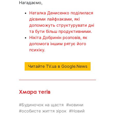
Нагадаємо,
Наталка Денисенко поділилася
дієвими лайфхаками, які
допоможуть структурувати дні
та бути більш продуктивними.
Нікіта Добринін розповів, як
допомога іншим рятує його
психіку.
Читайте TV.ua в Google.News
Хмара тегів
Будиночок на щастя
новини
особисте життя зірок
Новий