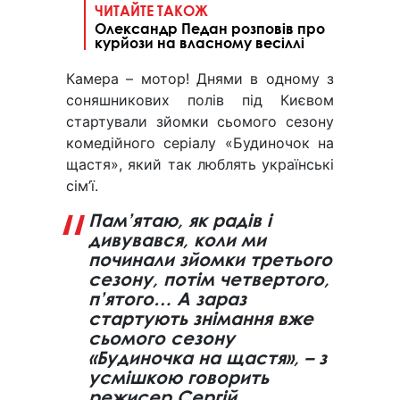
ЧИТАЙТЕ ТАКОЖ
Олександр Педан розповів про
курйози на власному весіллі
Камера – мотор! Днями в одному з
соняшникових полів під Києвом
стартували зйомки сьомого сезону
комедійного серіалу «Будиночок на
щастя», який так люблять українські
сім’ї.
Пам’ятаю, як радів і
дивувався, коли ми
починали зйомки третього
сезону, потім четвертого,
п’ятого… А зараз
стартують знімання вже
сьомого сезону
«Будиночка на щастя», – з
усмішкою говорить
режисер Сергій