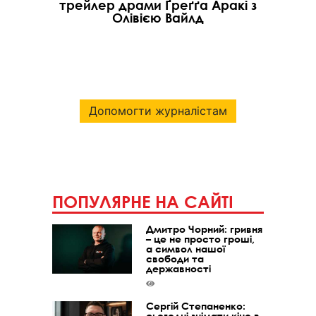
трейлер драми Ґреґґа Аракі з
Олівією Вайлд
Допомогти журналістам
ПОПУЛЯРНЕ НА САЙТІ
Дмитро Чорний: гривня
– це не просто гроші,
а символ нашої
свободи та
державності
Сергій Степаненко:
сьогодні знімати кіно в