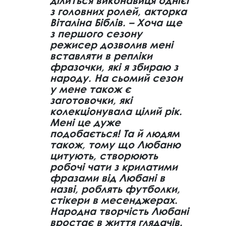
ділиться виконавиця однієї
з головних ролей, акторка
Віталіна Біблів. – Хоча ще
з першого сезону
режисер дозволив мені
вставляти в репліки
фразочки, які я збираю з
народу. На сьомий сезон
у мене також є
заготовочки, які
колекціонувала цілий рік.
Мені це дуже
подобається! Та й людям
також, тому що Любаню
цитують, створюють
робочі чати з крилатими
фразами від Любані в
назві, роблять футболки,
стікери в месенджерах.
Народна творчість Любані
вростає в життя глядачів.