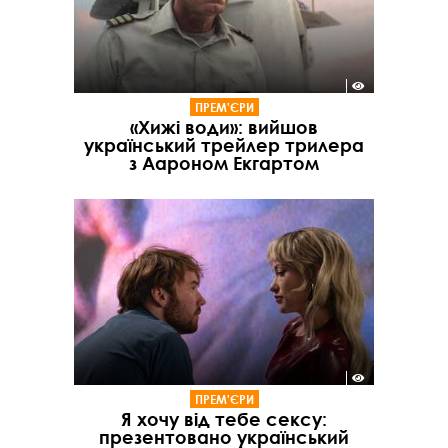
ПРЕМ'ЄРИ
«Хижі води»: вийшов
український трейлер трилера
з Аароном Екгартом
ПРЕМ'ЄРИ
Я хочу від тебе сексу:
презентовано український