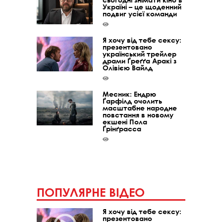
Україні – це щоденний
подвиг усієї команди
Я хочу від тебе сексу:
презентовано
український трейлер
драми Ґреґґа Аракі з
Олівією Вайлд
Месник: Ендрю
Ґарфілд очолить
масштабне народне
повстання в новому
екшені Пола
Ґрінґрасса
ПОПУЛЯРНЕ ВІДЕО
Я хочу від тебе сексу:
презентовано