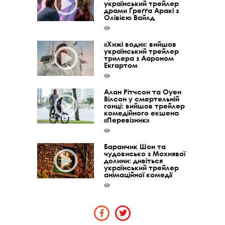
український трейлер
драми Ґреґґа Аракі з
Олівією Вайлд
«Хижі води»: вийшов
український трейлер
трилера з Аароном
Екгартом
Алан Рітчсон та Оуен
Вілсон у смертельній
гонці: вийшов трейлер
комедійного екшена
«Перевізник»
Баранчик Шон та
чудовисько з Мохнявої
долини: дивіться
український трейлер
анімаційної комедії