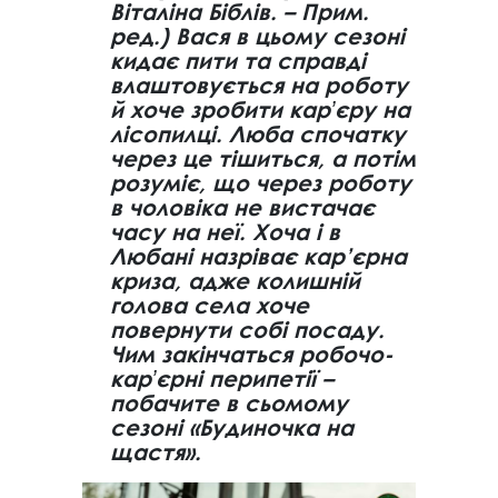
Віталіна Біблів. – Прим.
ред.) Вася в цьому сезоні
кидає пити та справді
влаштовується на роботу
й хоче зробити карʼєру на
лісопилці. Люба спочатку
через це тішиться, а потім
розуміє, що через роботу
в чоловіка не вистачає
часу на неї. Хоча і в
Любані назріває кар’єрна
криза, адже колишній
голова села хоче
повернути собі посаду.
Чим закінчаться робочо-
карʼєрні перипетії –
побачите в сьомому
сезоні «Будиночка на
щастя».