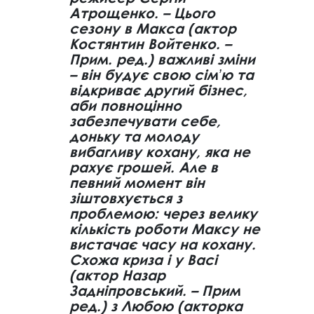
Атрощенко. – Цього
сезону в Макса (актор
Костянтин Войтенко. –
Прим. ред.) важливі зміни
– він будує свою сімʼю та
відкриває другий бізнес,
аби повноцінно
забезпечувати себе,
доньку та молоду
вибагливу кохану, яка не
рахує грошей. Але в
певний момент він
зіштовхується з
проблемою: через велику
кількість роботи Максу не
вистачає часу на кохану.
Схожа криза і у Васі
(актор Назар
Задніпровський. – Прим
ред.) з Любою (акторка