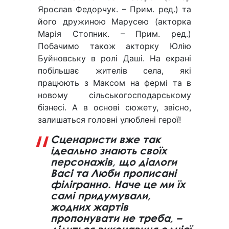
Ярослав Федорчук. – Прим. ред.) та
його дружиною Марусею (акторка
Марія Стопник. – Прим. ред.)
Побачимо також акторку Юлію
Буйновську в ролі Даші. На екрані
побільшає жителів села, які
працюють з Максом на фермі та в
новому сільськогосподарському
бізнесі. А в основі сюжету, звісно,
залишаться головні улюблені герої!
Сценаристи вже так
ідеально знають своїх
персонажів, що діалоги
Васі та Люби прописані
філігранно. Наче це ми їх
самі придумували,
жодних жартів
пропонувати не треба, –