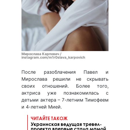
Мирослава Карпович /
instagram.com/m1r0slava_karpovich
После разоблачения Павел и
Мирослава решили не скрывать
своих отношений. Более того,
актриса уже познакомилась с
детьми актера – 7-летним Тимофеем
и 4-летней Мией.
ЧИТАЙТЕ ТАКОЖ
Украинская ведущая тревел-
проекта впервые стала мамой