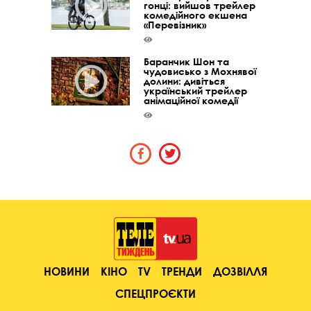
гонці: вийшов трейлер
комедійного екшена
«Перевізник»
Баранчик Шон та
чудовисько з Мохнявої
долини: дивіться
український трейлер
анімаційної комедії
НОВИНИ
КІНО
TV
ТРЕНДИ
ДОЗВІЛЛЯ
СПЕЦПРОЄКТИ