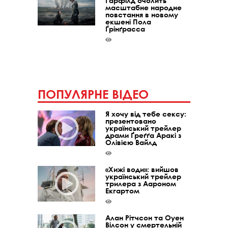
Ґарфілд очолить
масштабне народне
повстання в новому
екшені Пола
Ґрінґрасса
ПОПУЛЯРНЕ ВІДЕО
Я хочу від тебе сексу:
презентовано
український трейлер
драми Ґреґґа Аракі з
Олівією Вайлд
«Хижі води»: вийшов
український трейлер
трилера з Аароном
Екгартом
Алан Рітчсон та Оуен
Вілсон у смертельній