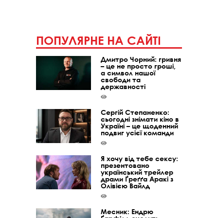
ПОПУЛЯРНЕ НА САЙТІ
Дмитро Чорний: гривня
– це не просто гроші,
а символ нашої
свободи та
державності
Сергій Степаненко:
сьогодні знімати кіно в
Україні – це щоденний
подвиг усієї команди
Я хочу від тебе сексу:
презентовано
український трейлер
драми Ґреґґа Аракі з
Олівією Вайлд
Месник: Ендрю