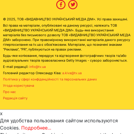
© 2025, ТОВ «ВИДАВНИЦТВО УКРАЇНСЬКИЙ МЕДІА ДІМ». Усі права захищені.
Всі права на матеріали, опубліковані на даному ресурсі, належать ТОВ
«ВИДАВНИЦТВО УКРАЇНСЬКИЙ МЕДІА ДІМ». Будь-яке використання
матеріалів без письмового дозволу ТОВ «ВИДАВНИЦТВО УКРАЇНСЬКИЙ МЕДІА
ДІМ» заборонено. При правомірному використанні матеріалів даного ресурсу
гіперпосилання на tv.ua є обов'язковим. Матеріали, що позначені знаками
"Реклама", "PR", публікуються на правах реклами.
Будь-яке копіювання, передрук та відтворення фотографічних творів та/або
аудіовізуальних творів правовласника Getty Images - суворо забороняється.
E-mail редакції:
info@tv.ua
Головний редактор Олександр Ківа:
a.kiva@tv.ua
Політика у сфері конфіденційності та персональних даних
Угода користувача
Про нас
Редакція сайту
x
Для удобства пользования сайтом используются
Cookies.
Подробнее...