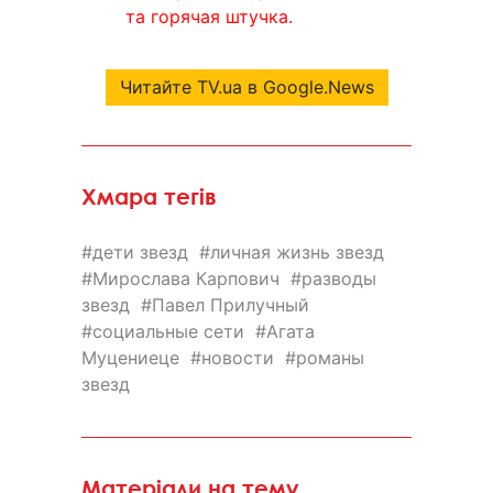
та горячая штучка.
Читайте TV.ua в Google.News
Хмара тегів
дети звезд
личная жизнь звезд
Мирослава Карпович
разводы
звезд
Павел Прилучный
социальные сети
Агата
Муцениеце
новости
романы
звезд
Матеріали на тему