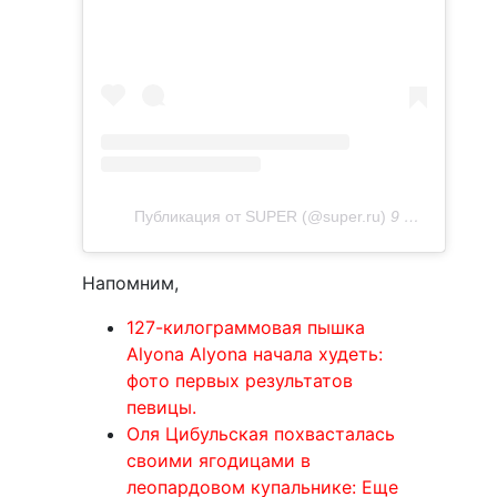
Публикация от SUPER (@super.ru)
9 Июл 2020 в 10:29 PDT
Напомним,
127-килограммовая пышка
Alyona Alyona начала худеть:
фото первых результатов
певицы.
Оля Цибульская похвасталась
своими ягодицами в
леопардовом купальнике: Еще