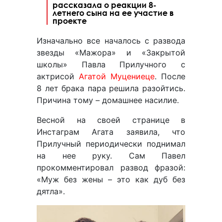
рассказала о реакции 8-
летнего сына на ее участие в
проекте
Изначально все началось с развода
звезды «Мажора» и «Закрытой
школы» Павла Прилучного с
актрисой
Агатой Муцениеце
. После
8 лет брака пара решила разойтись.
Причина тому – домашнее насилие.
Весной на своей странице в
Инстаграм Агата заявила, что
Прилучный периодически поднимал
на нее руку. Сам Павел
прокомментировал развод фразой:
«Муж без жены – это как дуб без
дятла».