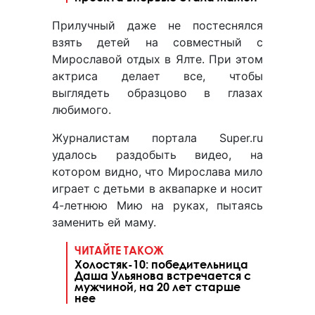
Прилучный даже не постеснялся
взять детей на совместный с
Мирославой отдых в Ялте. При этом
актриса делает все, чтобы
выглядеть образцово в глазах
любимого.
Журналистам портала Super.ru
удалось раздобыть видео, на
котором видно, что Мирослава мило
играет с детьми в аквапарке и носит
4-летнюю Мию на руках, пытаясь
заменить ей маму.
ЧИТАЙТЕ ТАКОЖ
Холостяк-10: победительница
Даша Ульянова встречается с
мужчиной, на 20 лет старше
нее