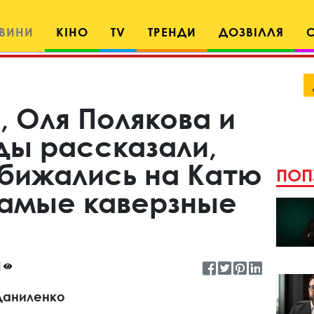
ВИНИ
КІНО
TV
ТРЕНДИ
ДОЗВІЛЛЯ
, Оля Полякова и
ды рассказали,
обижались на Катю
ПОП
амые каверзные
Даниленко