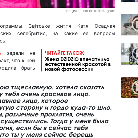
социальная сеть Instagram
ограммы Світське життя Катя Осадчая
нских селебритис, на какие ее вопросы
сь.
у
задели не
ЧИТАЙТЕ ТАКОЖ
Жена DZIDZIO впечатлила
акт, что к ней
естественной красотой в
ходила брать
новой фотосессии
вою тщеславную, хотела сказать
 у тебя очень красивое лицо.
авное лицо, которое
угую сторону и гордо куда-то шло.
д различные проклятия, очень
осуществились. Тогда у меня была
гия, если бы я сейчас тебя
 что ты у меня сейчас берешь