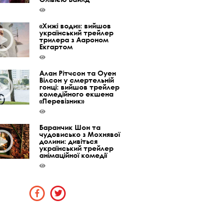
«Хижі води»: вийшов
український трейлер
трилера з Аароном
Екгартом
Алан Рітчсон та Оуен
Вілсон у смертельній
гонці: вийшов трейлер
комедійного екшена
«Перевізник»
Баранчик Шон та
чудовисько з Мохнявої
долини: дивіться
український трейлер
анімаційної комедії