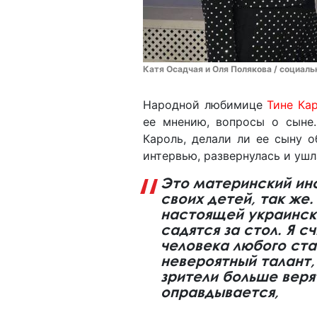
Катя Осадчая и Оля Полякова / социаль
Народной любимице
Тине Ка
ее мнению, вопросы о сыне.
Кароль, делали ли ее сыну о
интервью, развернулась и ушл
Это материнский ин
своих детей, так же. 
настоящей украинско
садятся за стол. Я с
человека любого стат
невероятный талант,
зрители больше верят
оправдывается,