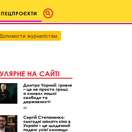
СПЕЦПРОЄКТИ
Допомогти журналістам
УЛЯРНЕ НА САЙТІ
Дмитро Чорний: гривня
– це не просто гроші,
а символ нашої
свободи та
державності
Сергій Степаненко:
сьогодні знімати кіно в
Україні – це щоденний
подвиг усієї команди