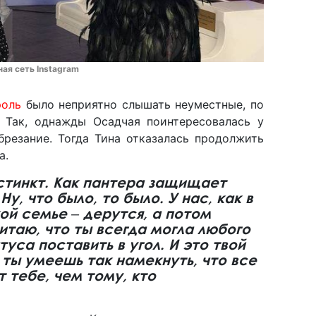
ная сеть Instagram
роль
было неприятно слышать неуместные, по
 Так, однажды Осадчая поинтересовалась у
брезание. Тогда Тина отказалась продолжить
а.
стинкт. Как пантера защищает
Ну, что было, то было. У нас, как в
й семье ‒ дерутся, а потом
читаю, что ты всегда могла любого
уса поставить в угол. И это твой
 ты умеешь так намекнуть, что все
 тебе, чем тому, кто