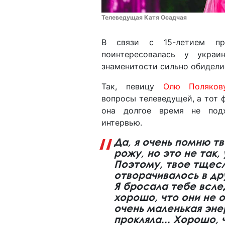
Телеведущая Катя Осадчая
В связи с 15-летием пр
поинтересовалась у украи
знаменитости сильно обидели
Так, певицу
Олю Поляков
вопросы телеведущей, а тот ф
она долгое время не под
интервью.
Да, я очень помню т
рожу, но это не так,
Поэтому, твое тщесл
отворачивалось в др
Я бросала тебе всле
хорошо, что они не 
очень маленькая энер
прокляла... Хорошо,