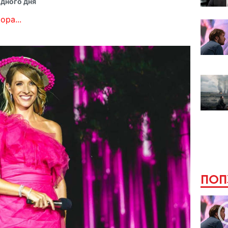
дного дня
ора...
ПОП