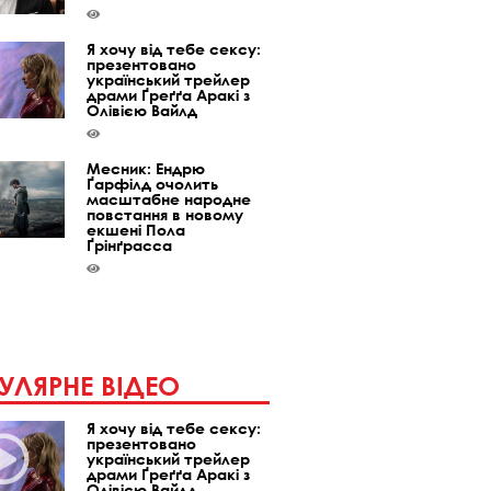
Я хочу від тебе сексу:
презентовано
український трейлер
драми Ґреґґа Аракі з
Олівією Вайлд
Месник: Ендрю
Ґарфілд очолить
масштабне народне
повстання в новому
екшені Пола
Ґрінґрасса
УЛЯРНЕ ВІДЕО
Я хочу від тебе сексу:
презентовано
український трейлер
драми Ґреґґа Аракі з
Олівією Вайлд