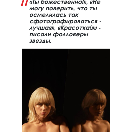
«Ты божественна!», «Не
могу поверить, что ты
осмелилась так
сфотографироваться -
лучшая», «Красотка!»» -
писали фолловеры
звезды.