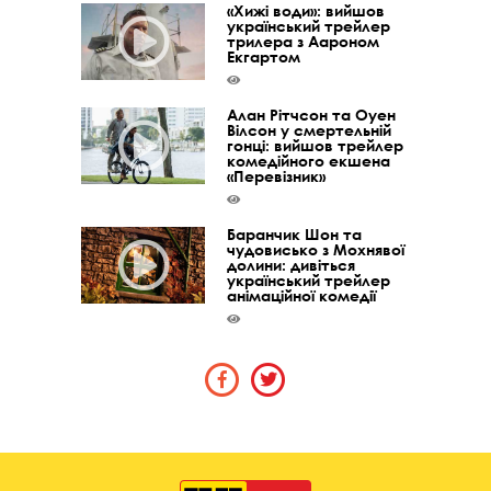
«Хижі води»: вийшов
український трейлер
трилера з Аароном
Екгартом
Алан Рітчсон та Оуен
Вілсон у смертельній
гонці: вийшов трейлер
комедійного екшена
«Перевізник»
Баранчик Шон та
чудовисько з Мохнявої
долини: дивіться
український трейлер
анімаційної комедії