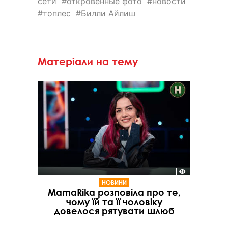
сети
откровенные фото
новости
топлес
Билли Айлиш
Матеріали на тему
НОВИНИ
MamaRika розповіла про те,
чому їй та її чоловіку
довелося рятувати шлюб