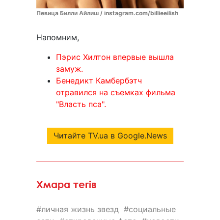
Певица Билли Айлиш / instagram.com/billieeilish
Напомним,
Пэрис Хилтон впервые вышла
замуж.
Бенедикт Камбербэтч
отравился на съемках фильма
"Власть пса".
Читайте TV.ua в Google.News
Хмара тегів
личная жизнь звезд
социальные