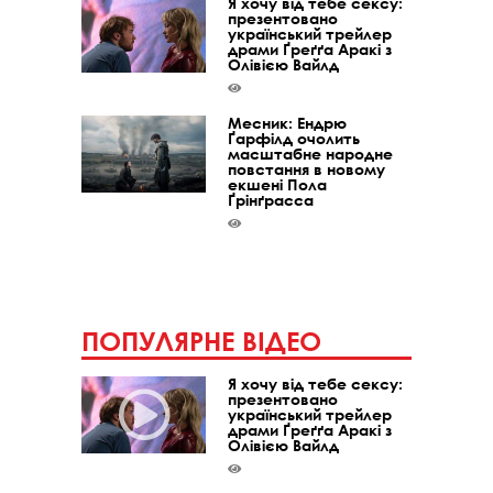
Я хочу від тебе сексу:
презентовано
український трейлер
драми Ґреґґа Аракі з
Олівією Вайлд
Месник: Ендрю
Ґарфілд очолить
масштабне народне
повстання в новому
екшені Пола
Ґрінґрасса
ПОПУЛЯРНЕ ВІДЕО
Я хочу від тебе сексу:
презентовано
український трейлер
драми Ґреґґа Аракі з
Олівією Вайлд