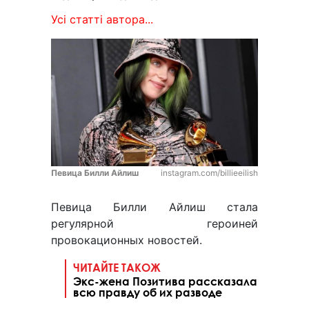
Усі статті автора...
Певица Билли Айлиш
instagram.com/billieeilish
Певица Билли Айлиш стала
регулярной героиней
провокационных новостей.
ЧИТАЙТЕ ТАКОЖ
Экс-жена Позитива рассказала
всю правду об их разводе