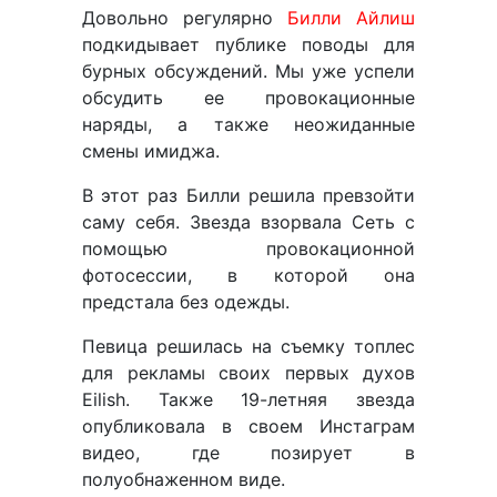
Довольно регулярно
Билли Айлиш
подкидывает публике поводы для
бурных обсуждений. Мы уже успели
обсудить ее провокационные
наряды, а также неожиданные
смены имиджа.
В этот раз Билли решила превзойти
саму себя. Звезда взорвала Сеть с
помощью провокационной
фотосессии, в которой она
предстала без одежды.
Певица решилась на съемку топлес
для рекламы своих первых духов
Eilish. Также 19-летняя звезда
опубликовала в своем Инстаграм
видео, где позирует в
полуобнаженном виде.