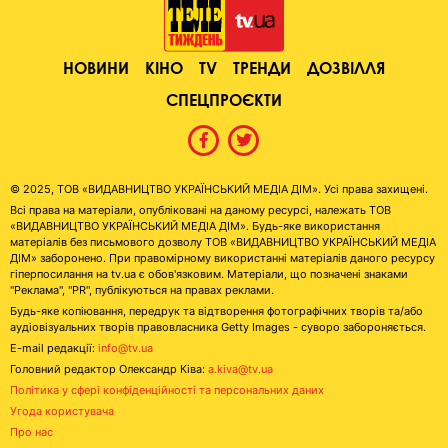
НОВИНИ
КІНО
TV
ТРЕНДИ
ДОЗВІЛЛЯ
СПЕЦПРОЄКТИ
© 2025, ТОВ «ВИДАВНИЦТВО УКРАЇНСЬКИЙ МЕДІА ДІМ». Усі права захищені.
Всі права на матеріали, опубліковані на даному ресурсі, належать ТОВ
«ВИДАВНИЦТВО УКРАЇНСЬКИЙ МЕДІА ДІМ». Будь-яке використання
матеріалів без письмового дозволу ТОВ «ВИДАВНИЦТВО УКРАЇНСЬКИЙ МЕДІА
ДІМ» заборонено. При правомірному використанні матеріалів даного ресурсу
гіперпосилання на tv.ua є обов'язковим. Матеріали, що позначені знаками
"Реклама", "PR", публікуються на правах реклами.
Будь-яке копіювання, передрук та відтворення фотографічних творів та/або
аудіовізуальних творів правовласника Getty Images - суворо забороняється.
E-mail редакції:
info@tv.ua
Головний редактор Олександр Ківа:
a.kiva@tv.ua
Політика у сфері конфіденційності та персональних даних
Угода користувача
Про нас