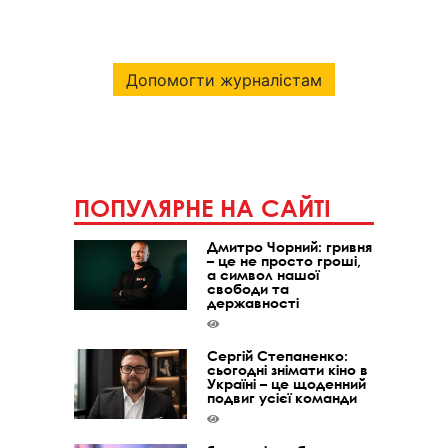
Допомогти журналістам
ПОПУЛЯРНЕ НА САЙТІ
Дмитро Чорний: гривня
– це не просто гроші,
а символ нашої
свободи та
державності
Сергій Степаненко:
сьогодні знімати кіно в
Україні – це щоденний
подвиг усієї команди