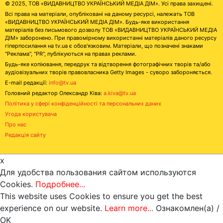
© 2025, ТОВ «ВИДАВНИЦТВО УКРАЇНСЬКИЙ МЕДІА ДІМ». Усі права захищені.
Всі права на матеріали, опубліковані на даному ресурсі, належать ТОВ
«ВИДАВНИЦТВО УКРАЇНСЬКИЙ МЕДІА ДІМ». Будь-яке використання
матеріалів без письмового дозволу ТОВ «ВИДАВНИЦТВО УКРАЇНСЬКИЙ МЕДІА
ДІМ» заборонено. При правомірному використанні матеріалів даного ресурсу
гіперпосилання на tv.ua є обов'язковим. Матеріали, що позначені знаками
"Реклама", "PR", публікуються на правах реклами.
Будь-яке копіювання, передрук та відтворення фотографічних творів та/або
аудіовізуальних творів правовласника Getty Images - суворо забороняється.
E-mail редакції:
info@tv.ua
Головний редактор Олександр Ківа:
a.kiva@tv.ua
Політика у сфері конфіденційності та персональних даних
Угода користувача
Про нас
Редакція сайту
x
Для удобства пользования сайтом используются
Cookies.
Подробнее...
This website uses Cookies to ensure you get the best
experience on our website.
Learn more...
Ознакомлен(а) /
OK