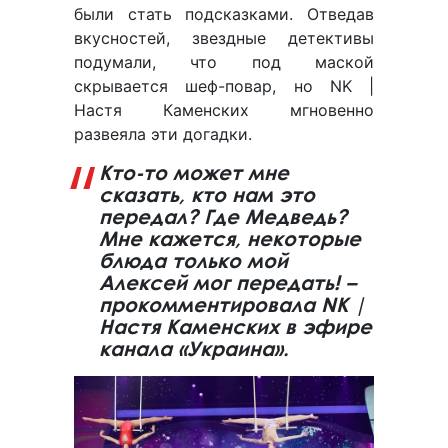
были стать подсказками. Отведав
вкусностей, звездные детективы
подумали, что под маской
скрывается шеф-повар, но NK |
Настя Каменских мгновенно
развеяла эти догадки.
Кто-то может мне
сказать, кто нам это
передал? Где Медведь?
Мне кажется, некоторые
блюда только мой
Алексей мог передать! –
прокомментировала NK |
Настя Каменских в эфире
канала «Украина».