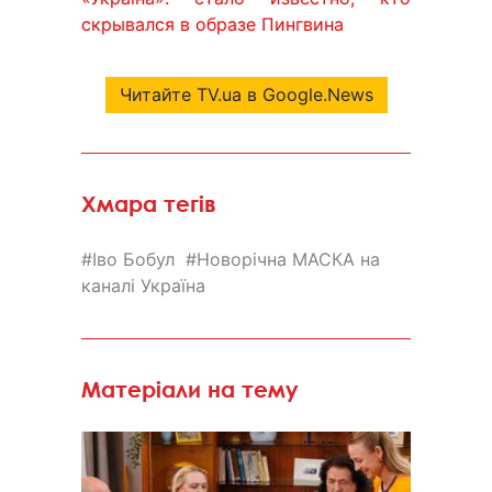
скрывался в образе Пингвина
Читайте TV.ua в Google.News
Хмара тегів
Іво Бобул
Новорічна МАСКА на
каналі Україна
Матеріали на тему