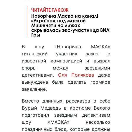
ЧИТАЙТЕ ТАКОЖ
Новорічна Маска на каналі
«Україна»: под маской
Мишеняти на лижах
скрывалась экс-участница ВИА
Гры
В шоу «Новорічна МАСКА»
гигантский участник зажег с
известной композицией и вызвал
споры между звездными
детективами.
Оля Полякова
даже
вынуждена была сделать громкое
заявление.
Вместо длинных рассказов о себе
Бурый Медведь в костюме Белого
подготовил звездным детективам
шоу «МАСКА» несколько
праздничных блюд, которые должны