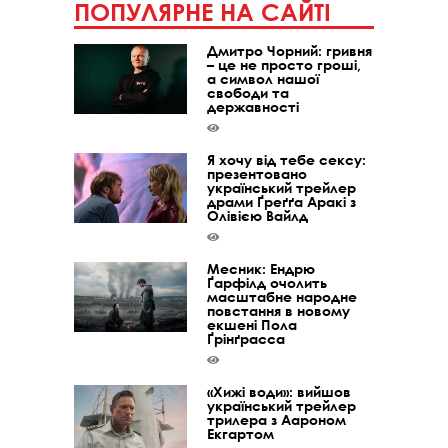
ПОПУЛЯРНЕ НА САЙТІ
Дмитро Чорний: гривня
– це не просто гроші,
а символ нашої
свободи та
державності
Я хочу від тебе сексу:
презентовано
український трейлер
драми Ґреґґа Аракі з
Олівією Вайлд
Месник: Ендрю
Ґарфілд очолить
масштабне народне
повстання в новому
екшені Пола
Ґрінґрасса
«Хижі води»: вийшов
український трейлер
трилера з Аароном
Екгартом