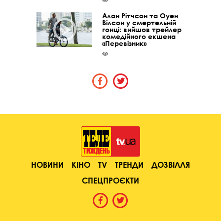
Алан Рітчсон та Оуен
Вілсон у смертельній
гонці: вийшов трейлер
комедійного екшена
«Перевізник»
НОВИНИ
КІНО
TV
ТРЕНДИ
ДОЗВІЛЛЯ
СПЕЦПРОЄКТИ