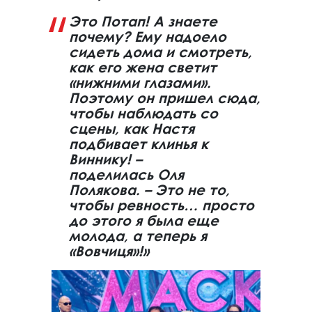
Это Потап! А знаете
почему? Ему надоело
сидеть дома и смотреть,
как его жена светит
«нижними глазами».
Поэтому он пришел сюда,
чтобы наблюдать со
сцены, как Настя
подбивает клинья к
Виннику! –
поделилась Оля
Полякова. – Это не то,
чтобы ревность… просто
до этого я была еще
молода, а теперь я
«Вовчиця»!»