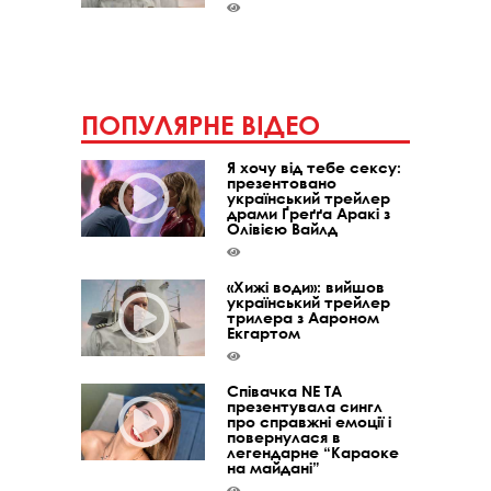
ПОПУЛЯРНЕ ВІДЕО
Я хочу від тебе сексу:
презентовано
український трейлер
драми Ґреґґа Аракі з
Олівією Вайлд
«Хижі води»: вийшов
український трейлер
трилера з Аароном
Екгартом
Співачка NE TA
презентувала сингл
про справжні емоції і
повернулася в
легендарне “Караоке
на майдані”