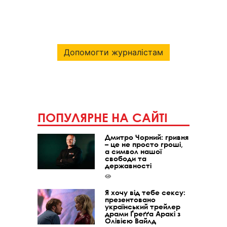
Допомогти журналістам
ПОПУЛЯРНЕ НА САЙТІ
Дмитро Чорний: гривня
– це не просто гроші,
а символ нашої
свободи та
державності
Я хочу від тебе сексу:
презентовано
український трейлер
драми Ґреґґа Аракі з
Олівією Вайлд