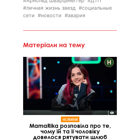
Арнольд Шварценеггер
ДТП
личная жизнь звезд
социальные
сети
новости
авария
Матеріали на тему
НОВИНИ
MamaRika розповіла про те,
чому їй та її чоловіку
довелося рятувати шлюб