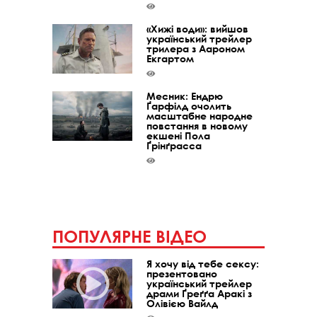
«Хижі води»: вийшов
український трейлер
трилера з Аароном
Екгартом
Месник: Ендрю
Ґарфілд очолить
масштабне народне
повстання в новому
екшені Пола
Ґрінґрасса
ПОПУЛЯРНЕ ВІДЕО
Я хочу від тебе сексу:
презентовано
український трейлер
драми Ґреґґа Аракі з
Олівією Вайлд