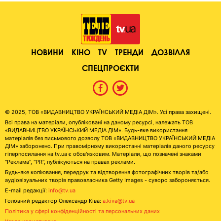
НОВИНИ
КІНО
TV
ТРЕНДИ
ДОЗВІЛЛЯ
СПЕЦПРОЄКТИ
© 2025, ТОВ «ВИДАВНИЦТВО УКРАЇНСЬКИЙ МЕДІА ДІМ». Усі права захищені.
Всі права на матеріали, опубліковані на даному ресурсі, належать ТОВ
«ВИДАВНИЦТВО УКРАЇНСЬКИЙ МЕДІА ДІМ». Будь-яке використання
матеріалів без письмового дозволу ТОВ «ВИДАВНИЦТВО УКРАЇНСЬКИЙ МЕДІА
ДІМ» заборонено. При правомірному використанні матеріалів даного ресурсу
гіперпосилання на tv.ua є обов'язковим. Матеріали, що позначені знаками
"Реклама", "PR", публікуються на правах реклами.
Будь-яке копіювання, передрук та відтворення фотографічних творів та/або
аудіовізуальних творів правовласника Getty Images - суворо забороняється.
E-mail редакції:
info@tv.ua
Головний редактор Олександр Ківа:
a.kiva@tv.ua
Політика у сфері конфіденційності та персональних даних