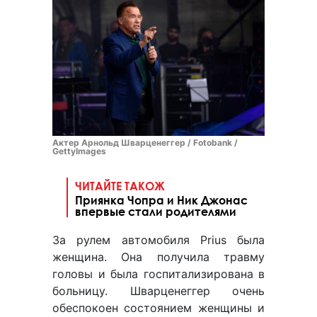
Актер Арнольд Шварценеггер / Fotobank /
GettyImages
ЧИТАЙТЕ ТАКОЖ
Приянка Чопра и Ник Джонас
впервые стали родителями
За рулем автомобиля Prius была
женщина. Она получила травму
головы и была госпитализирована в
больницу. Шварценеггер очень
обеспокоен состоянием женщины и