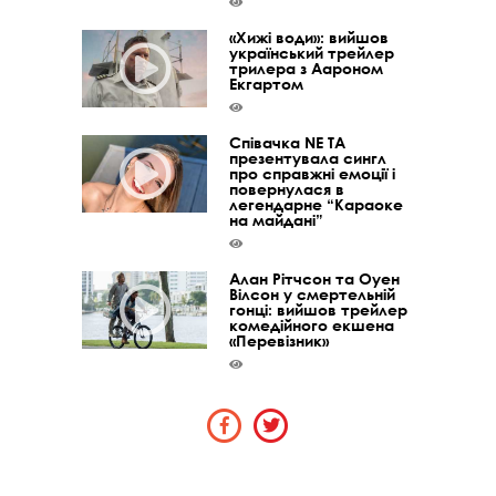
«Хижі води»: вийшов
український трейлер
трилера з Аароном
Екгартом
Співачка NE TA
презентувала сингл
про справжні емоції і
повернулася в
легендарне “Караоке
на майдані”
Алан Рітчсон та Оуен
Вілсон у смертельній
гонці: вийшов трейлер
комедійного екшена
«Перевізник»