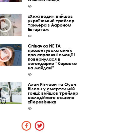
«Хижі води»: вийшов
український трейлер
трилера з Аароном
Екгартом
Співачка NE TA
презентувала сингл
про справжні емоції і
повернулася в
легендарне “Караоке
на майдані”
Алан Рітчсон та Оуен
Вілсон у смертельній
гонці: вийшов трейлер
комедійного екшена
«Перевізник»