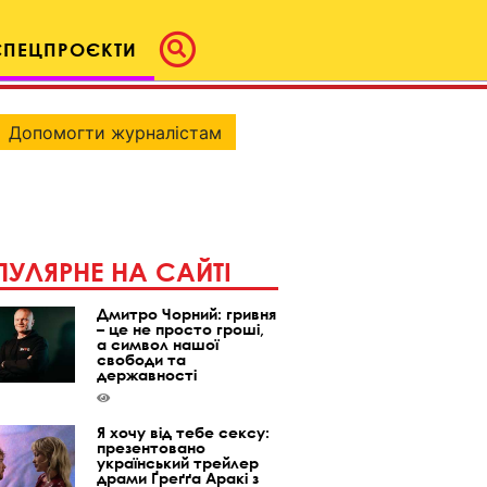
СПЕЦПРОЄКТИ
Допомогти журналістам
УЛЯРНЕ НА САЙТІ
Дмитро Чорний: гривня
– це не просто гроші,
а символ нашої
свободи та
державності
Я хочу від тебе сексу:
презентовано
український трейлер
драми Ґреґґа Аракі з