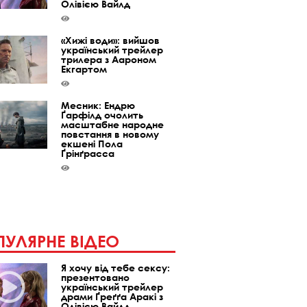
Олівією Вайлд
«Хижі води»: вийшов
український трейлер
трилера з Аароном
Екгартом
Месник: Ендрю
Ґарфілд очолить
масштабне народне
повстання в новому
екшені Пола
Ґрінґрасса
УЛЯРНЕ ВІДЕО
Я хочу від тебе сексу:
презентовано
український трейлер
драми Ґреґґа Аракі з
Олівією Вайлд