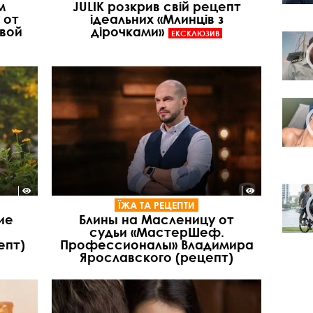
м
JULIK розкрив свій рецепт
 от
ідеальних «Млинців з
вой
дірочками»
ЕКСКЛЮЗИВ
ЇЖА ТА РЕЦЕПТИ
ие
Блины на Масленицу от
судьи «МастерШеф.
епт)
Профессионалы» Владимира
Ярославского (рецепт)