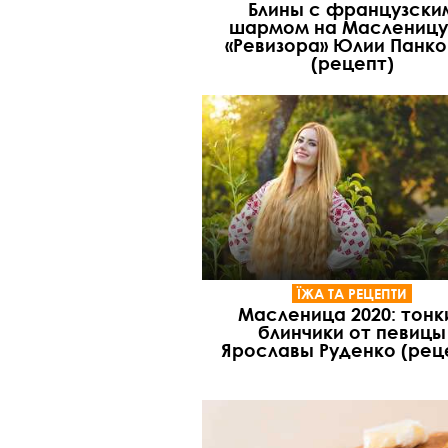
Блины с французски
шармом на Масленицу
«Ревизора» Юлии Панко
(рецепт)
ЇЖА ТА РЕЦЕПТИ
Масленица 2020: тонк
блинчики от певицы
Ярославы Руденко (рец