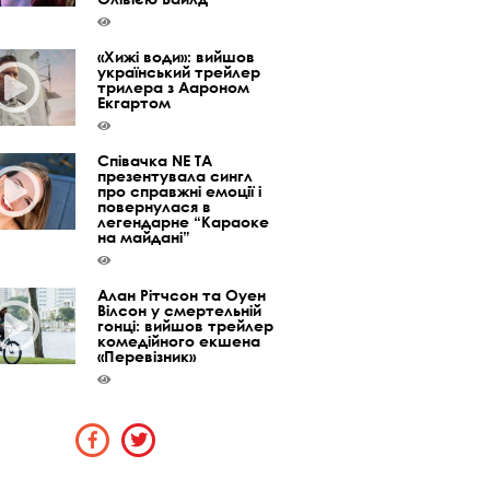
«Хижі води»: вийшов
український трейлер
трилера з Аароном
Екгартом
Співачка NE TA
презентувала сингл
про справжні емоції і
повернулася в
легендарне “Караоке
на майдані”
Алан Рітчсон та Оуен
Вілсон у смертельній
гонці: вийшов трейлер
комедійного екшена
«Перевізник»