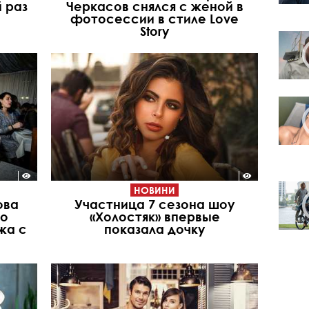
 раз
Черкасов снялся с женой в
фотосессии в стиле Love
Story
НОВИНИ
ова
Участница 7 сезона шоу
 о
«Холостяк» впервые
жа с
показала дочку