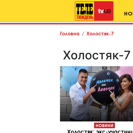
НО
Головна
Холостяк-7
Холостяк-7
НОВИНИ
Холостяк: экс-участни