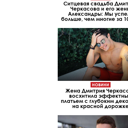
Ситцевая свадьба Дми
Черкасова и его жен
Александры: Мы успе
больше, чем многие за 1
НОВИНИ
Жена Дмитрия Черкас
восхитила эффектн
платьем с глубоким дек
на красной дорожк