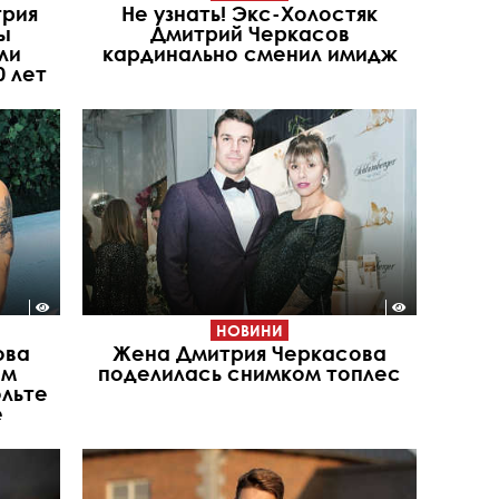
трия
Не узнать! Экс-Холостяк
ы
Дмитрий Черкасов
ли
кардинально сменил имидж
0 лет
НОВИНИ
ова
Жена Дмитрия Черкасова
ым
поделилась снимком топлес
ольте
е