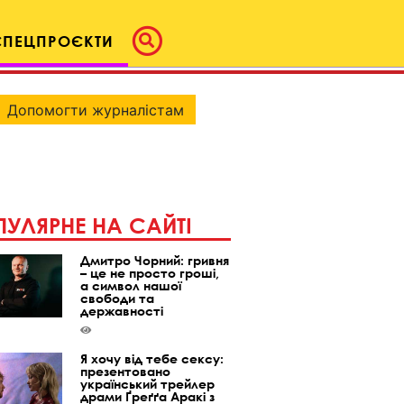
СПЕЦПРОЄКТИ
Допомогти журналістам
УЛЯРНЕ НА САЙТІ
Дмитро Чорний: гривня
– це не просто гроші,
а символ нашої
свободи та
державності
Я хочу від тебе сексу:
презентовано
український трейлер
драми Ґреґґа Аракі з