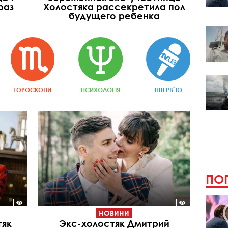
раз
Холостяка рассекретила пол
будущего ребенка
ГОРОСКОПИ
ПСИХОЛОГІЯ
ІНТЕРВ`Ю
ПОП
НОВИНИ
тяк
Экс-холостяк Дмитрий