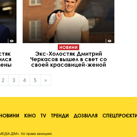
НОВИНИ
стяк
Экс-Холостяк Дмитрий
ился
Черкасов вышел в свет со
мены
своей красавицей-женой
2
3
4
5
»
НОВИНИ
КІНО
TV
ТРЕНДИ
ДОЗВІЛЛЯ
СПЕЦПРОЄКТ
ІА ДІМ». Усі права захищені.