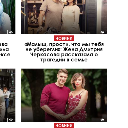
НОВИНИ
ова
«Малыш, прости, что мы тебя
ила
не уберегли»: Жена Дмитрия
ексе
Черкасова рассказала о
трагедии в семье
НОВИНИ