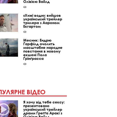
Олівією Вайлд
«Хижі води»: вийшов
український трейлер
трилера з Аароном
Екгартом
Месник: Ендрю
Ґарфілд очолить
масштабне народне
повстання в новому
екшені Пола
Ґрінґрасса
УЛЯРНЕ ВІДЕО
Я хочу від тебе сексу:
презентовано
український трейлер
драми Ґреґґа Аракі з
Олівією Вайлд