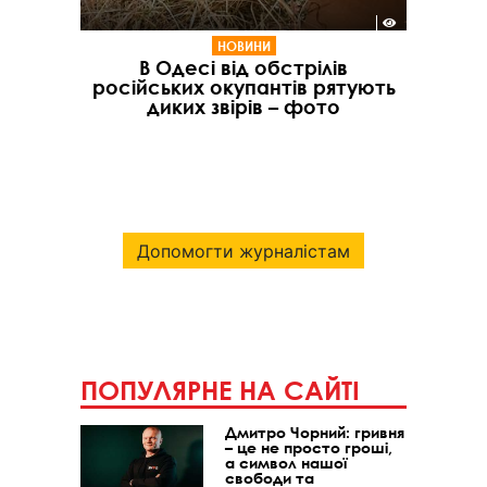
НОВИНИ
В Одесі від обстрілів
російських окупантів рятують
диких звірів – фото
Допомогти журналістам
ПОПУЛЯРНЕ НА САЙТІ
Дмитро Чорний: гривня
– це не просто гроші,
а символ нашої
свободи та