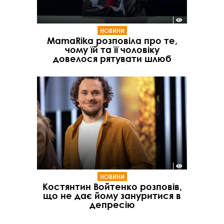
НОВИНИ
MamaRika розповіла про те,
чому їй та її чоловіку
довелося рятувати шлюб
НОВИНИ
Костянтин Войтенко розповів,
що не дає йому зануритися в
депресію