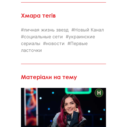
Хмара тегів
личная жизнь звезд
Новый Канал
социальные сети
украинские
сериалы
новости
Первые
ласточки
Матеріали на тему