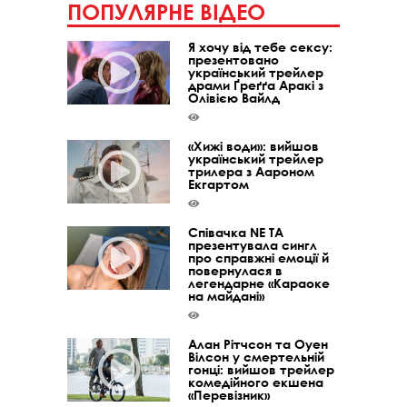
ПОПУЛЯРНЕ ВІДЕО
Я хочу від тебе сексу:
презентовано
український трейлер
драми Ґреґґа Аракі з
Олівією Вайлд
«Хижі води»: вийшов
український трейлер
трилера з Аароном
Екгартом
Співачка NE TA
презентувала сингл
про справжні емоції й
повернулася в
легендарне «Караоке
на майдані»
Алан Рітчсон та Оуен
Вілсон у смертельній
гонці: вийшов трейлер
комедійного екшена
«Перевізник»