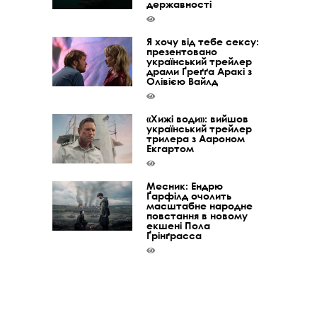
державності
Я хочу від тебе сексу:
презентовано
український трейлер
драми Ґреґґа Аракі з
Олівією Вайлд
«Хижі води»: вийшов
український трейлер
трилера з Аароном
Екгартом
Месник: Ендрю
Ґарфілд очолить
масштабне народне
повстання в новому
екшені Пола
Ґрінґрасса