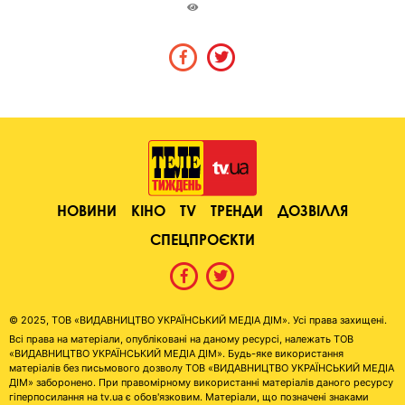
НОВИНИ
КІНО
TV
ТРЕНДИ
ДОЗВІЛЛЯ
СПЕЦПРОЄКТИ
© 2025, ТОВ «ВИДАВНИЦТВО УКРАЇНСЬКИЙ МЕДІА ДІМ». Усі права захищені.
Всі права на матеріали, опубліковані на даному ресурсі, належать ТОВ
«ВИДАВНИЦТВО УКРАЇНСЬКИЙ МЕДІА ДІМ». Будь-яке використання
матеріалів без письмового дозволу ТОВ «ВИДАВНИЦТВО УКРАЇНСЬКИЙ МЕДІА
ДІМ» заборонено. При правомірному використанні матеріалів даного ресурсу
гіперпосилання на tv.ua є обов'язковим. Матеріали, що позначені знаками