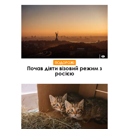
ПОДОРОЖІ
Почав діяти візовий режим з
росією