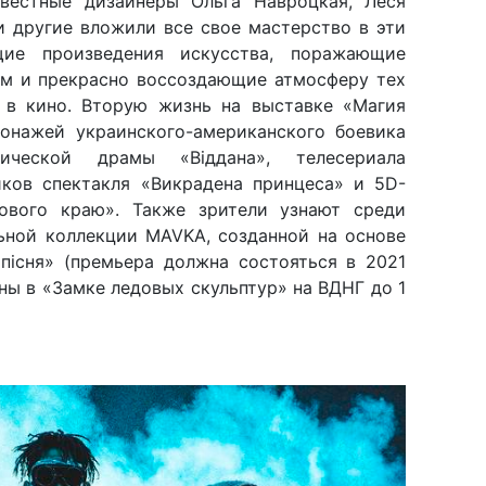
звестные дизайнеры Ольга Навроцкая, Леся
и другие вложили все свое мастерство в эти
ие произведения искусства, поражающие
м и прекрасно воссоздающие атмосферу тех
 в кино. Вторую жизнь на выставке «Магия
онажей украинского-американского боевика
гической драмы «Віддана», телесериала
иков спектакля «Викрадена принцеса» и 5D-
кового краю». Также зрители узнают среди
льной коллекции MAVKA, созданной на основе
 пісня» (премьера должна состояться в 2021
ны в «Замке ледовых скульптур» на ВДНГ до 1