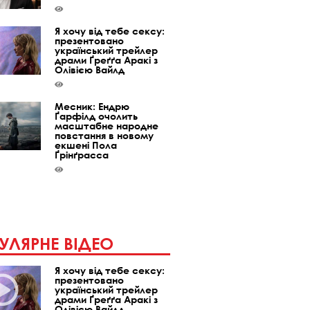
Я хочу від тебе сексу:
презентовано
український трейлер
драми Ґреґґа Аракі з
Олівією Вайлд
Месник: Ендрю
Ґарфілд очолить
масштабне народне
повстання в новому
екшені Пола
Ґрінґрасса
УЛЯРНЕ ВІДЕО
Я хочу від тебе сексу:
презентовано
український трейлер
драми Ґреґґа Аракі з
Олівією Вайлд