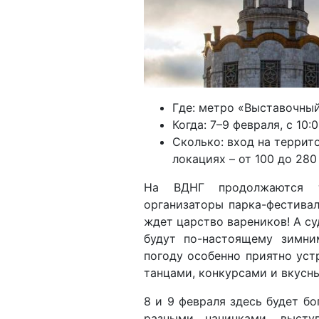
Где: метро «Выставочны
Когда: 7–9 февраля, с 10:
Сколько: вход на террит
локациях – от 100 до 280
На ВДНГ продолжаются т
организаторы парка-фестива
ждет царство вареников! А су
будут по-настоящему зимн
погоду особенно приятно уст
танцами, конкурсами и вкусн
8 и 9 февраля здесь будет б
разными начинками, высту