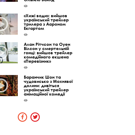
«Хижі води»: вийшов
український трейлер
трилера з Аароном
Екгартом
Алан Рітчсон та Оуен
Вілсон у смертельній
гонці: вийшов трейлер
комедійного екшена
«Перевізник»
Баранчик Шон та
чудовисько з Мохнявої
долини: дивіться
український трейлер
анімаційної комедії