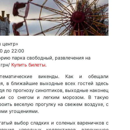
й центр»
00 до 22:00
орию парка свободный, развлечения на
 грн/
Купить билеты.
ематические викенды. Как и обещали
ля, в ближайшие выходные всех гостей здесь
дя по прогнозу синоптиков, выходные наконец
ими со снегом и легким морозом. В такую
роить веселую прогулку на свежем воздухе, с
ыми угощениями.
огатый выбор сладких и соленых вареничков с
пления народных коллективов, вареничное