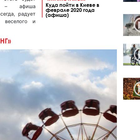
Куда пойти в Киеве в
й – афиша
феврале 2020 года
сегда, радует
(афиша)
и веселого и
НГ»