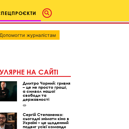
СПЕЦПРОЄКТИ
Допомогти журналістам
УЛЯРНЕ НА САЙТІ
Дмитро Чорний: гривня
– це не просто гроші,
а символ нашої
свободи та
державності
Сергій Степаненко:
сьогодні знімати кіно в
Україні – це щоденний
подвиг усієї команди