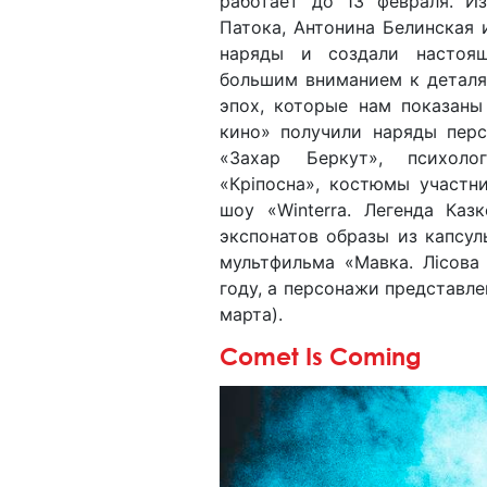
работает до 13 февраля. И
Патока, Антонина Белинская 
наряды и создали настоящ
большим вниманием к деталя
эпох, которые нам показаны
кино» получили наряды перс
«Захар Беркут», психоло
«Кріпосна», костюмы участн
шоу «Winterra. Легенда Каз
экспонатов образы из капсу
мультфильма «Мавка. Лісова
году, а персонажи представле
марта).
Comet Is Coming