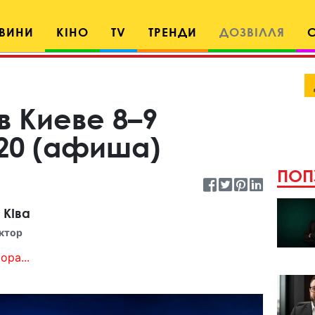
ВИНИ
КІНО
TV
ТРЕНДИ
ДОЗВІЛЛЯ
в Киеве 8–9
20 (афиша)
ПОП
 КІва
ктор
ора...