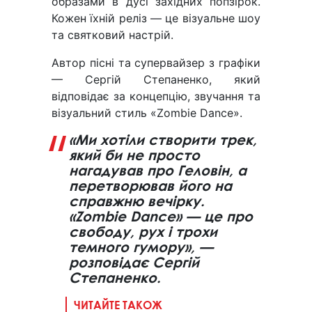
образами в дусі західних попзірок.
Кожен їхній реліз — це візуальне шоу
та святковий настрій.
Автор пісні та супервайзер з графіки
— Сергій Степаненко, який
відповідає за концепцію, звучання та
візуальний стиль «Zombie Dance».
«Ми хотіли створити трек,
який би не просто
нагадував про Геловін, а
перетворював його на
справжню вечірку.
«Zombie Dance» — це про
свободу, рух і трохи
темного гумору», —
розповідає Сергій
Степаненко.
ЧИТАЙТЕ ТАКОЖ