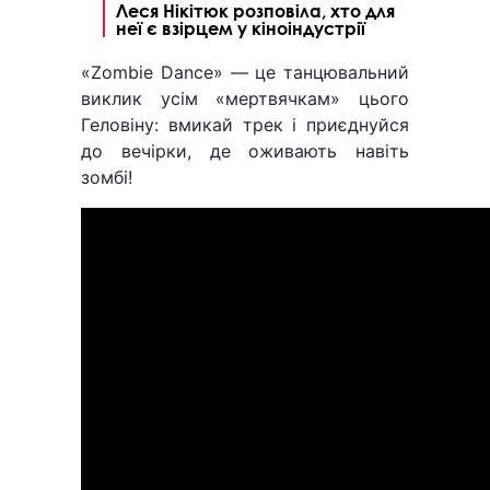
Леся Нікітюк розповіла, хто для
неї є взірцем у кіноіндустрії
«Zombie Dance» — це танцювальний
виклик усім «мертвячкам» цього
Геловіну: вмикай трек і приєднуйся
до вечірки, де оживають навіть
зомбі!