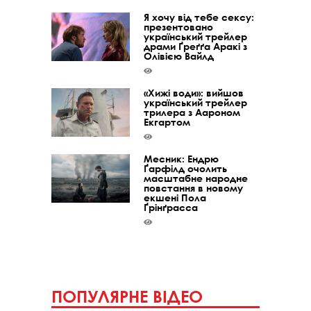
Я хочу від тебе сексу:
презентовано
український трейлер
драми Ґреґґа Аракі з
Олівією Вайлд
«Хижі води»: вийшов
український трейлер
трилера з Аароном
Екгартом
Месник: Ендрю
Ґарфілд очолить
масштабне народне
повстання в новому
екшені Пола
Ґрінґрасса
ПОПУЛЯРНЕ ВІДЕО