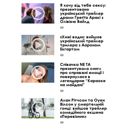
Я хочу від тебе сексу:
презентовано
український трейлер
драми Ґреґґа Аракі з
Олівією Вайлд
«Хижі води»: вийшов
український трейлер
трилера з Аароном
Екгартом
Співачка NE TA
презентувала сингл
про справжні емоції і
повернулася в
легендарне “Караоке
на майдані”
Алан Рітчсон та Оуен
Вілсон у смертельній
гонці: вийшов трейлер
комедійного екшена
«Перевізник»