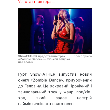
Усі статті автора...
ShowFATHER представили трек
Пресслужба
«Zombie Dance» — хіп-хоп вечірка
на Геловін
Гурт ShowFATHER випустив новий
сингл «Zombie Dance», приурочений
до Геловіну. Це яскравий, іронічний і
танцювальний трек у жанрі поп/хіп-
хоп, який задає настрій
наймістичнішого свята осені.