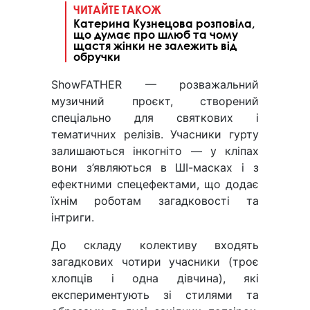
ЧИТАЙТЕ ТАКОЖ
Катерина Кузнецова розповіла,
що думає про шлюб та чому
щастя жінки не залежить від
обручки
ShowFATHER — розважальний
музичний проєкт, створений
спеціально для святкових і
тематичних релізів. Учасники гурту
залишаються інкогніто — у кліпах
вони з’являються в ШІ-масках і з
ефектними спецефектами, що додає
їхнім роботам загадковості та
інтриги.
До складу колективу входять
загадкових чотири учасники (троє
хлопців і одна дівчина), які
експериментують зі стилями та