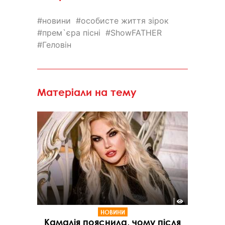
новини
особисте життя зірок
прем`єра пісні
ShowFATHER
Геловін
Матеріали на тему
НОВИНИ
Камалія пояснила, чому після