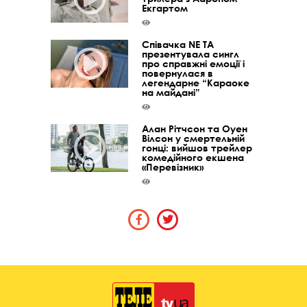
Екгартом
Співачка NE TA
презентувала сингл
про справжні емоції і
повернулася в
легендарне “Караоке
на майдані”
Алан Рітчсон та Оуен
Вілсон у смертельній
гонці: вийшов трейлер
комедійного екшена
«Перевізник»