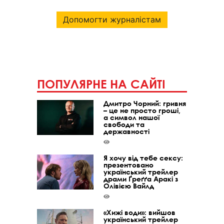
Допомогти журналістам
ПОПУЛЯРНЕ НА САЙТІ
Дмитро Чорний: гривня
– це не просто гроші,
а символ нашої
свободи та
державності
Я хочу від тебе сексу:
презентовано
український трейлер
драми Ґреґґа Аракі з
Олівією Вайлд
«Хижі води»: вийшов
український трейлер