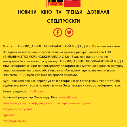
НОВИНИ
КІНО
TV
ТРЕНДИ
ДОЗВІЛЛЯ
СПЕЦПРОЄКТИ
© 2025, ТОВ «ВИДАВНИЦТВО УКРАЇНСЬКИЙ МЕДІА ДІМ». Усі права захищені.
Всі права на матеріали, опубліковані на даному ресурсі, належать ТОВ
«ВИДАВНИЦТВО УКРАЇНСЬКИЙ МЕДІА ДІМ». Будь-яке використання
матеріалів без письмового дозволу ТОВ «ВИДАВНИЦТВО УКРАЇНСЬКИЙ МЕДІА
ДІМ» заборонено. При правомірному використанні матеріалів даного ресурсу
гіперпосилання на tv.ua є обов'язковим. Матеріали, що позначені знаками
"Реклама", "PR", публікуються на правах реклами.
Будь-яке копіювання, передрук та відтворення фотографічних творів та/або
аудіовізуальних творів правовласника Getty Images - суворо забороняється.
E-mail редакції:
info@tv.ua
Головний редактор Олександр Ківа:
a.kiva@tv.ua
Політика у сфері конфіденційності та персональних даних
Угода користувача
Про нас
Редакція сайту