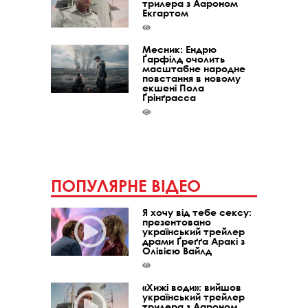
трилера з Аароном
Екгартом
Месник: Ендрю
Ґарфілд очолить
масштабне народне
повстання в новому
екшені Пола
Ґрінґрасса
ПОПУЛЯРНЕ ВІДЕО
Я хочу від тебе сексу:
презентовано
український трейлер
драми Ґреґґа Аракі з
Олівією Вайлд
«Хижі води»: вийшов
український трейлер
трилера з Аароном