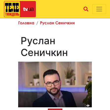
Головна
Руслан Сеничкин
Руслан
Сеничкин