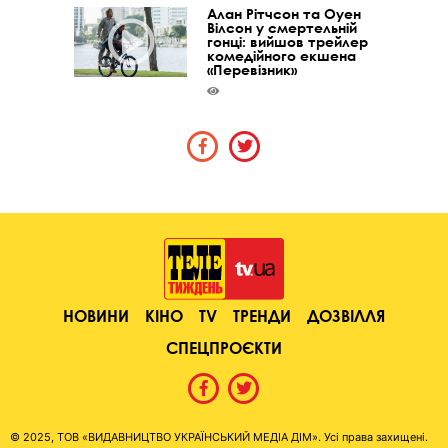
Алан Рітчсон та Оуен
Вілсон у смертельній
гонці: вийшов трейлер
комедійного екшена
«Перевізник»
НОВИНИ
КІНО
TV
ТРЕНДИ
ДОЗВІЛЛЯ
СПЕЦПРОЄКТИ
© 2025, ТОВ «ВИДАВНИЦТВО УКРАЇНСЬКИЙ МЕДІА ДІМ». Усі права захищені.