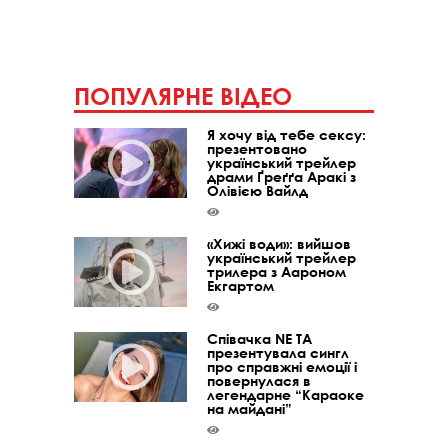
ПОПУЛЯРНЕ ВІДЕО
Я хочу від тебе сексу:
презентовано
український трейлер
драми Ґреґґа Аракі з
Олівією Вайлд
«Хижі води»: вийшов
український трейлер
трилера з Аароном
Екгартом
Співачка NE TA
презентувала сингл
про справжні емоції і
повернулася в
легендарне “Караоке
на майдані”