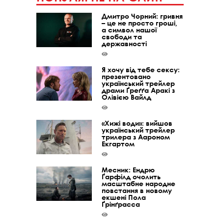
Дмитро Чорний: гривня
– це не просто гроші,
а символ нашої
свободи та
державності
Я хочу від тебе сексу:
презентовано
український трейлер
драми Ґреґґа Аракі з
Олівією Вайлд
«Хижі води»: вийшов
український трейлер
трилера з Аароном
Екгартом
Месник: Ендрю
Ґарфілд очолить
масштабне народне
повстання в новому
екшені Пола
Ґрінґрасса