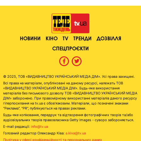
НОВИНИ
КІНО
TV
ТРЕНДИ
ДОЗВІЛЛЯ
СПЕЦПРОЄКТИ
© 2025, ТОВ «ВИДАВНИЦТВО УКРАЇНСЬКИЙ МЕДІА ДІМ». Усі права захищені.
Всі права на матеріали, опубліковані на даному ресурсі, належать ТОВ
«ВИДАВНИЦТВО УКРАЇНСЬКИЙ МЕДІА ДІМ». Будь-яке використання
матеріалів без письмового дозволу ТОВ «ВИДАВНИЦТВО УКРАЇНСЬКИЙ МЕДІА
ДІМ» заборонено. При правомірному використанні матеріалів даного ресурсу
гіперпосилання на tv.ua є обов'язковим. Матеріали, що позначені знаками
"Реклама", "PR", публікуються на правах реклами.
Будь-яке копіювання, передрук та відтворення фотографічних творів та/або
аудіовізуальних творів правовласника Getty Images - суворо забороняється.
E-mail редакції:
info@tv.ua
Головний редактор Олександр Ківа:
a.kiva@tv.ua
Політика у сфері конфіденційності та персональних даних