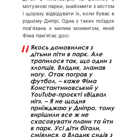
мотузкові парки, знайомити з містом
і щоразу відвідувати їх, коли буває в
рідному Дніпрі. Одна з таких поїздок
повʼязана з милим моментом, який
Фіма памʼятає досі.
Якось домовилися з
дітьми піти в парк. Але
трапилося так, що один з
хлопців, Владик, зламав
ногу. Отак пограв у
футбол, – каже Фіма
Константиновський у
YouTube-проєкті «Відвал
ніг». – Я не щодня
приїжджаю у Дніпро, тому
вирішили все ж не
скасовувати плани та йти
в парк. Усі діти бігали,
сміялися, а Владик сидів з