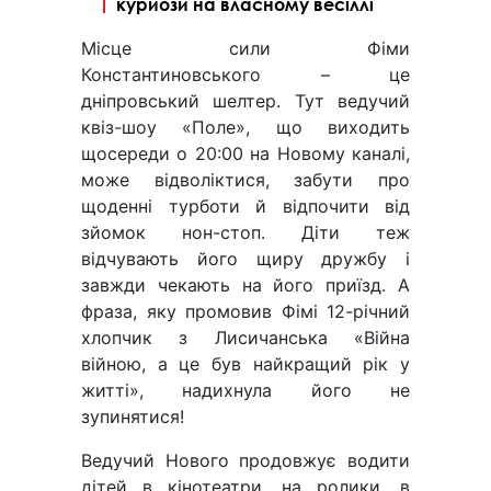
курйози на власному весіллі
Місце сили Фіми
Константиновського – це
дніпровський шелтер. Тут ведучий
квіз-шоу «Поле», що виходить
щосереди о 20:00 на Новому каналі,
може відволіктися, забути про
щоденні турботи й відпочити від
зйомок нон-стоп. Діти теж
відчувають його щиру дружбу і
завжди чекають на його приїзд. А
фраза, яку промовив Фімі 12-річний
хлопчик з Лисичанська «Війна
війною, а це був найкращий рік у
житті», надихнула його не
зупинятися!
Ведучий Нового продовжує водити
дітей в кінотеатри, на ролики, в