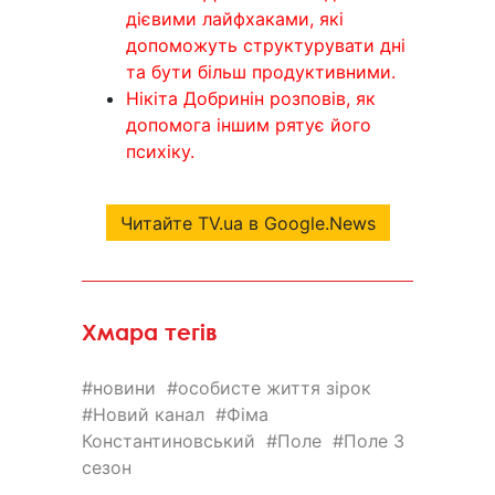
дієвими лайфхаками, які
допоможуть структурувати дні
та бути більш продуктивними.
Нікіта Добринін розповів, як
допомога іншим рятує його
психіку.
Читайте TV.ua в Google.News
Хмара тегів
новини
особисте життя зірок
Новий канал
Фіма
Константиновський
Поле
Поле 3
сезон