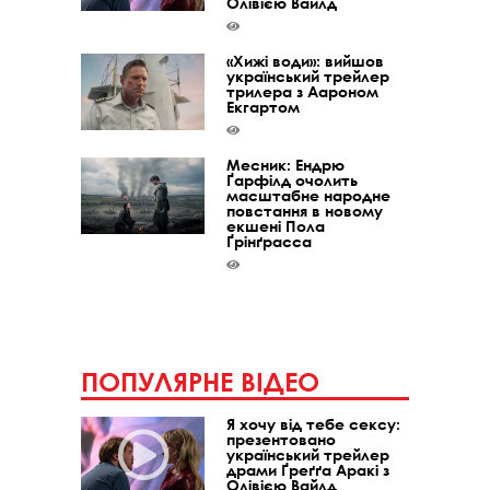
Олівією Вайлд
«Хижі води»: вийшов
український трейлер
трилера з Аароном
Екгартом
Месник: Ендрю
Ґарфілд очолить
масштабне народне
повстання в новому
екшені Пола
Ґрінґрасса
ПОПУЛЯРНЕ ВІДЕО
Я хочу від тебе сексу:
презентовано
український трейлер
драми Ґреґґа Аракі з
Олівією Вайлд