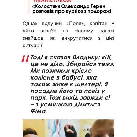
«Холостяк» Олександр Терен
розповів про курйоз з подорожі
Однак ведучий «Поля», капітан у
«Хто знає?» на Новому каналі
знайшов, як викрутитися з цієї
ситуації.
Тоді я сказав Владику: «Ні,
це не діло. Збирайся теж».
Ми позичили крісло
колісне в бабусі, яка
також живе в шелтері. Я
посадив його та повіз у
парк. Тож вихід завжди є!
– з усмішкою ділиться
Фіма.