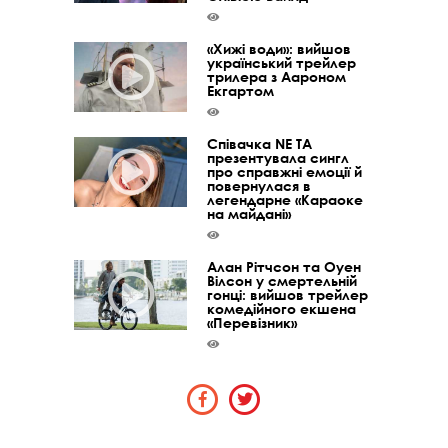
«Хижі води»: вийшов
український трейлер
трилера з Аароном
Екгартом
Співачка NE TA
презентувала сингл
про справжні емоції й
повернулася в
легендарне «Караоке
на майдані»
Алан Рітчсон та Оуен
Вілсон у смертельній
гонці: вийшов трейлер
комедійного екшена
«Перевізник»