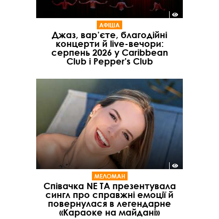
АФІША
Джаз, вар’єте, благодійні
концерти й live-вечори:
серпень 2026 у Caribbean
Club і Pepper's Club
МЕЛОМАН
Співачка NE TA презентувала
сингл про справжні емоції й
повернулася в легендарне
«Караоке на майдані»