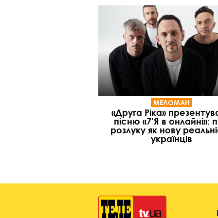
МЕЛОМАН
«Друга Ріка» презентув
пісню «7’Я в онлайні»: 
розлуку як нову реальн
українців