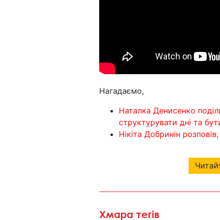
Нагадаємо,
Наталка Денисенко поділ
структурувати дні та бу
Нікіта Добринін розповів
Читайт
Хмара тегів