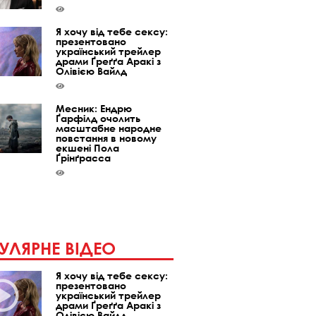
Я хочу від тебе сексу:
презентовано
український трейлер
драми Ґреґґа Аракі з
Олівією Вайлд
Месник: Ендрю
Ґарфілд очолить
масштабне народне
повстання в новому
екшені Пола
Ґрінґрасса
УЛЯРНЕ ВІДЕО
Я хочу від тебе сексу:
презентовано
український трейлер
драми Ґреґґа Аракі з
Олівією Вайлд