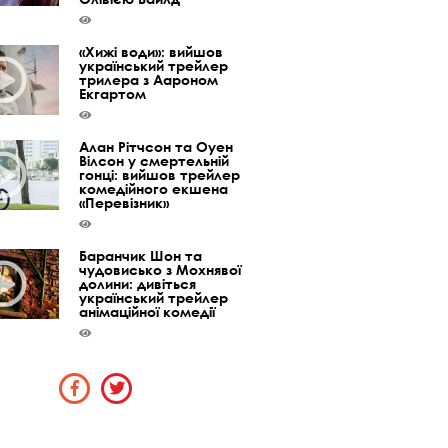
«Хижі води»: вийшов
український трейлер
трилера з Аароном
Екгартом
Алан Рітчсон та Оуен
Вілсон у смертельній
гонці: вийшов трейлер
комедійного екшена
«Перевізник»
Баранчик Шон та
чудовисько з Мохнявої
долини: дивіться
український трейлер
анімаційної комедії