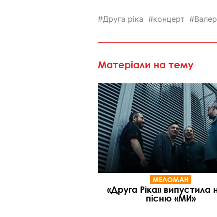
Друга ріка
концерт
Валер
Матеріали на тему
МЕЛОМАН
«Друга Ріка» випустила 
пісню «МИ»