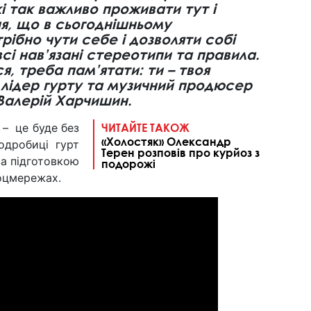
кі так важливо проживати тут і
ня, що в сьогоднішньому
рібно чути себе і дозволяти собі
всі нав’язані стереотипи та правила.
, треба пам’ятати: ти – твоя
– лідер гурту та музичний продюсер
Валерій Харчишин.
 – це буде без
ЧИТАЙТЕ ТАКОЖ
«Холостяк» Олександр
одробиці гурт
Терен розповів про курйоз з
за підготовкою
подорожі
соцмережах.