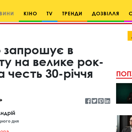
ВИНИ
КІНО
TV
ТРЕНДИ
ДОЗВІЛЛЯ
» запрошує в
у на велике рок-
а честь 30-річчя
ПОП
ндрій
дного дня
ора...