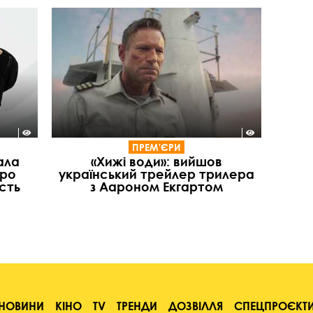
ПРЕМ'ЄРИ
ала
«Хижі води»: вийшов
про
український трейлер трилера
ість
з Аароном Екгартом
НОВИНИ
КІНО
TV
ТРЕНДИ
ДОЗВІЛЛЯ
СПЕЦПРОЄКТ