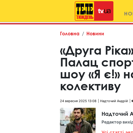
НО
Головна
Новини
«Друга Ріка
Палац спорт
шоу «Я є!» н
колективу
24 вересня 2025 13:08
Надточий Андрій
Надточий А
Редактор вихі
Усі статті авт