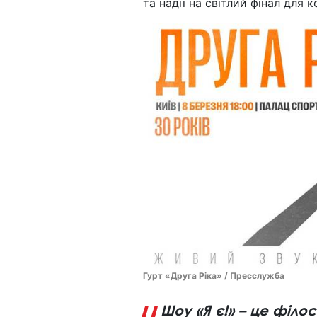
та надії на світлий фінал для к
Гурт «Друга Ріка» / Пресслужба
Шоу «Я є!» – це філ