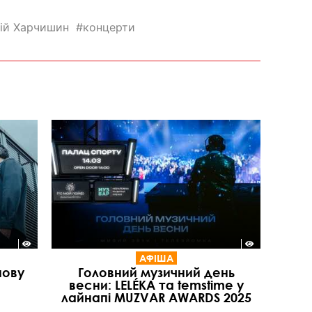
ій Харчишин
концерти
АФІША
нову
Головний музичний день
весни: LELÉKA та temstime у
лайнапі MUZVAR AWARDS 2025