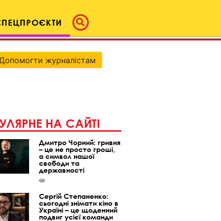
СПЕЦПРОЄКТИ
Допомогти журналістам
УЛЯРНЕ НА САЙТІ
Дмитро Чорний: гривня
– це не просто гроші,
а символ нашої
свободи та
державності
Сергій Степаненко:
сьогодні знімати кіно в
Україні – це щоденний
подвиг усієї команди