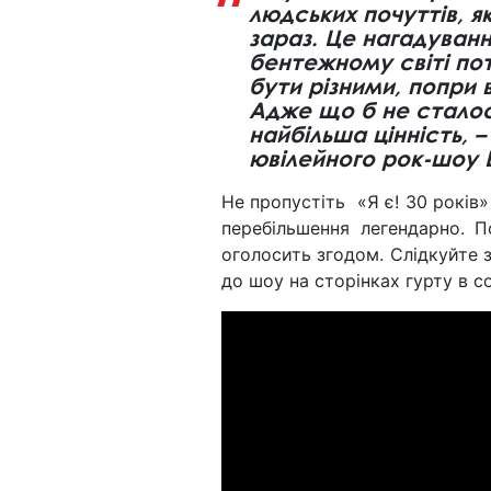
людських почуттів, я
зараз. Це нагадуван
бентежному світі пот
бути різними, попри 
Адже що б не сталося
найбільша цінність, 
ювілейного рок-шоу 
Не пропустіть «Я є! 30 років»
перебільшення легендарно. П
оголосить згодом. Слідкуйте 
до шоу на сторінках гурту в 