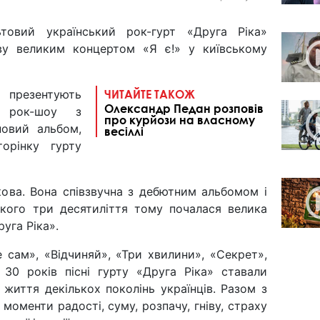
товий український рок-гурт «Друга Ріка»
иву великим концертом «Я є!» у київському
 презентують
ЧИТАЙТЕ ТАКОЖ
Олександр Педан розповів
е рок-шоу з
про курйози на власному
новий альбом,
весіллі
орінку гурту
кова. Вона співзвучна з дебютним альбомом і
якого три десятиліття тому почалася велика
уга Ріка».
 сам», «Відчиняй», «Три хвилини», «Секрет»,
0 років пісні гурту «Друга Ріка» ставали
 життя декількох поколінь українців. Разом з
моменти радості, суму, розпачу, гніву, страху