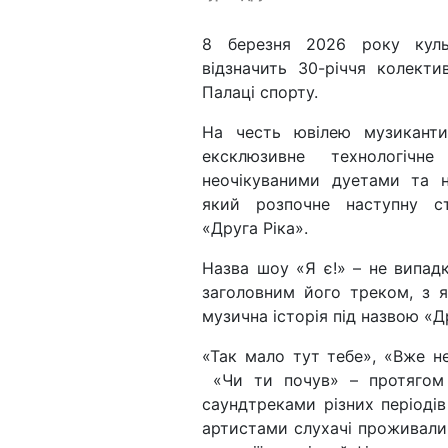
8 березня 2026 року куль
відзначить 30-річчя колект
Палаці спорту.
На честь ювілею музиканти
ексклюзивне технологічн
неочікуваними дуетами та 
який розпочне наступну ст
«Друга Ріка».
Назва шоу «Я є!» – не випад
заголовним його треком, з 
музична історія під назвою «Др
«Так мало тут тебе», «Вже не
«Чи ти почув» – протягом 3
саундтреками різних періодів
артистами слухачі проживали 