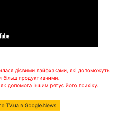
илася дієвими лайфхаками, які допоможуть
ти більш продуктивними.
, як допомога іншим рятує його психіку.
е TV.ua в Google.News