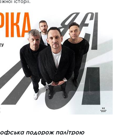
ожної історії.
ософська подорож палітрою