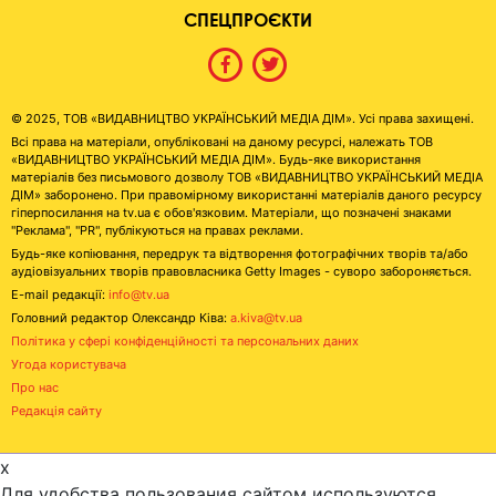
СПЕЦПРОЄКТИ
© 2025, ТОВ «ВИДАВНИЦТВО УКРАЇНСЬКИЙ МЕДІА ДІМ». Усі права захищені.
Всі права на матеріали, опубліковані на даному ресурсі, належать ТОВ
«ВИДАВНИЦТВО УКРАЇНСЬКИЙ МЕДІА ДІМ». Будь-яке використання
матеріалів без письмового дозволу ТОВ «ВИДАВНИЦТВО УКРАЇНСЬКИЙ МЕДІА
ДІМ» заборонено. При правомірному використанні матеріалів даного ресурсу
гіперпосилання на tv.ua є обов'язковим. Матеріали, що позначені знаками
"Реклама", "PR", публікуються на правах реклами.
Будь-яке копіювання, передрук та відтворення фотографічних творів та/або
аудіовізуальних творів правовласника Getty Images - суворо забороняється.
E-mail редакції:
info@tv.ua
Головний редактор Олександр Ківа:
a.kiva@tv.ua
Політика у сфері конфіденційності та персональних даних
Угода користувача
Про нас
Редакція сайту
x
Для удобства пользования сайтом используются