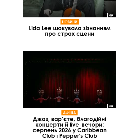
НОВИНИ
Lida Lee шокувала зізнанням
про страх сцени
АФІША
Джаз, вар’єте, благодійні
концерти й live-вечори:
серпень 2026 у Caribbean
Club і Pepper's Club