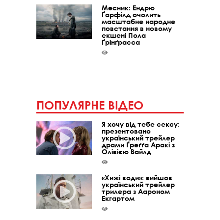
Месник: Ендрю
Ґарфілд очолить
масштабне народне
повстання в новому
екшені Пола
Ґрінґрасса
ПОПУЛЯРНЕ ВІДЕО
Я хочу від тебе сексу:
презентовано
український трейлер
драми Ґреґґа Аракі з
Олівією Вайлд
«Хижі води»: вийшов
український трейлер
трилера з Аароном
Екгартом