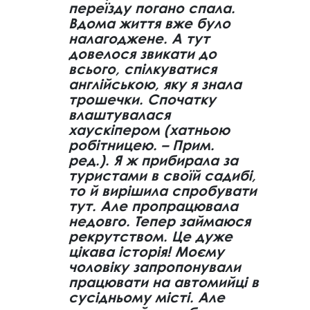
переїзду погано спала.
Вдома життя вже було
налагоджене. А тут
довелося звикати до
всього, спілкуватися
англійською, яку я знала
трошечки. Спочатку
влаштувалася
хаускіпером (хатньою
робітницею. – Прим.
ред.). Я ж прибирала за
туристами в своїй садибі,
то й вирішила спробувати
тут. Але пропрацювала
недовго. Тепер займаюся
рекрутством. Це дуже
цікава історія! Моєму
чоловіку запропонували
працювати на автомийці в
сусідньому місті. Але