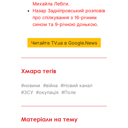
Михайла Лебіги.
Назар Задніпровський розповів
про спілкування з 16-річним
сином та 9-річною донькою.
Читайте TV.ua в Google.News
Хмара тегів
новини
війна
Новий канал
ЗСУ
окупація
Поле
Матеріали на тему