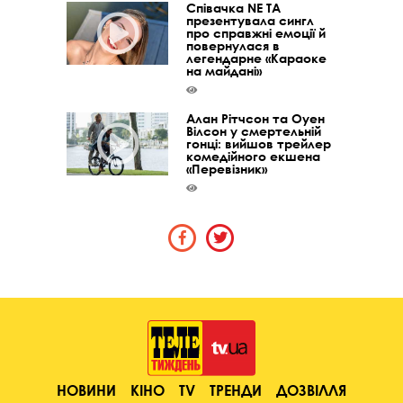
Співачка NE TA
презентувала сингл
про справжні емоції й
повернулася в
легендарне «Караоке
на майдані»
Алан Рітчсон та Оуен
Вілсон у смертельній
гонці: вийшов трейлер
комедійного екшена
«Перевізник»
НОВИНИ
КІНО
TV
ТРЕНДИ
ДОЗВІЛЛЯ