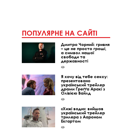
ПОПУЛЯРНЕ НА САЙТІ
Дмитро Чорний: гривня
– це не просто гроші,
а символ нашої
свободи та
державності
Я хочу від тебе сексу:
презентовано
український трейлер
драми Ґреґґа Аракі з
Олівією Вайлд
«Хижі води»: вийшов
український трейлер
трилера з Аароном
Екгартом