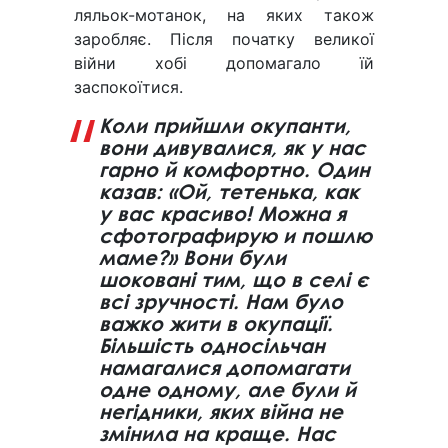
ляльок-мотанок, на яких також
заробляє. Після початку великої
війни хобі допомагало їй
заспокоїтися.
Коли прийшли окупанти,
вони дивувалися, як у нас
гарно й комфортно. Один
казав: «Ой, тетенька, как
у вас красиво! Можна я
сфотографирую и пошлю
маме?» Вони були
шоковані тим, що в селі є
всі зручності. Нам було
важко жити в окупації.
Більшість односільчан
намагалися допомагати
одне одному, але були й
негідники, яких війна не
змінила на краще. Нас