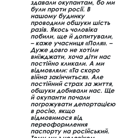
здавали окупантам, бо ми
були проти росії. В
нашому будинку
проводили обшуки шість
разів. Якось чоловіка
побили, ще й допитували,
– каже учасниця «Поля». –
Дуже довго не хотіли
виїжджати, хоча діти нас
постійно кликали. А ми
відмовляли: «Та скоро
війна закінчиться». Але
постійний страх за життя,
обшуки добивали нас. Ще
й окупанти почали
погрожувати депортацією
в росію, якщо
відмовимося від
переоформлення
паспорту на російський.
Тому ми з чоловіком