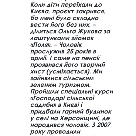
Коли діти переїхали до
Києва, проєкт закрився,
бо мені було складно
вести його без них, –
ділиться Ольга Жукова за
лаштунками зйомок
«Поля». – Чоловік
прослужив 25 років в
армії. І саме на пенсії
проявився його творчий
хист (усміхається). Ми
зайнялися сільським
зеленим туризмом.
Пройшли спеціальні курси
«Господарі сільської
садиби» в Києві і
придбали гарний будинок
у селі на Херсонщині, де
народився чоловік. З 2007
року проводили