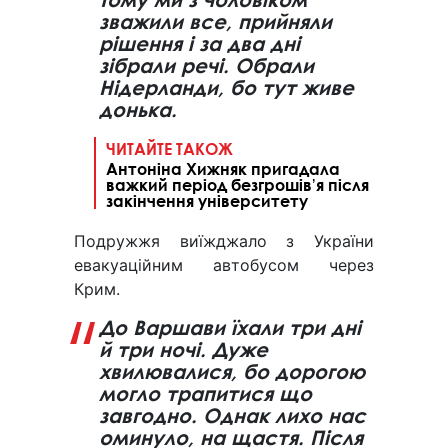
зважили все, прийняли
рішення і за два дні
зібрали речі. Обрали
Нідерланди, бо тут живе
донька.
ЧИТАЙТЕ ТАКОЖ
Антоніна Хижняк пригадала
важкий період безгрошівʼя після
закінчення університету
Подружжя виїжджало з України
евакуаційним автобусом через
Крим.
До Варшави їхали три дні
й три ночі. Дуже
хвилювалися, бо дорогою
могло трапитися що
завгодно. Однак лихо нас
оминуло, на щастя. Після