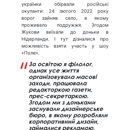
українки обірвали російські
окупанти: 24 лютого 2022 року
ворог зайняв село, в якому
проживало подружжя. Згодом
Жукови виїхали до доньки в
Нідерланди. І тут дізналися про
можливість взяти участь у шоу
«Поле».
За освітою я філолог,
однак усе життя
організовувала масові
заходи, працювала
редакторкою газети,
прес-секретаркою.
Згодом ми з доньками
заснували дизайнерське
бюро, в якому розробляли
корпоративний дизайн,
займалися рекламою.