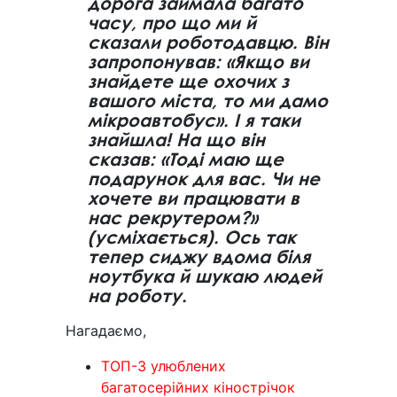
дорога займала багато
часу, про що ми й
сказали роботодавцю. Він
запропонував: «Якщо ви
знайдете ще охочих з
вашого міста, то ми дамо
мікроавтобус». І я таки
знайшла! На що він
сказав: «Тоді маю ще
подарунок для вас. Чи не
хочете ви працювати в
нас рекрутером?»
(усміхається). Ось так
тепер сиджу вдома біля
ноутбука й шукаю людей
на роботу.
Нагадаємо,
ТОП-3 улюблених
багатосерійних кінострічок