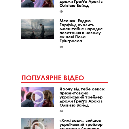
драми Ґреґґа Аракі з
Олівією Вайлд
Месник: Ендрю
Ґарфілд очолить
масштабне народне
повстання в новому
екшені Пола
Ґрінґрасса
ПОПУЛЯРНЕ ВІДЕО
Я хочу від тебе сексу:
презентовано
український трейлер
драми Ґреґґа Аракі з
Олівією Вайлд
«Хижі води»: вийшов
український трейлер
трилера з Аароном