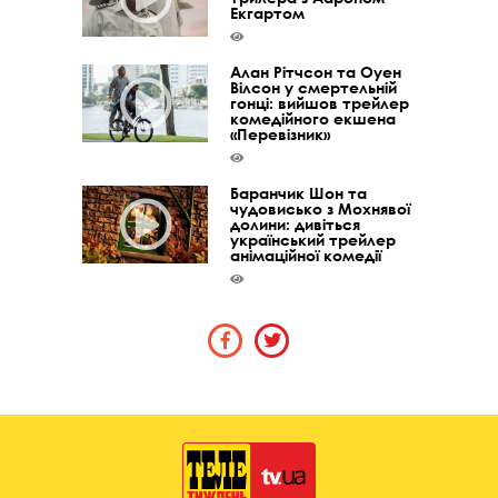
Екгартом
Алан Рітчсон та Оуен
Вілсон у смертельній
гонці: вийшов трейлер
комедійного екшена
«Перевізник»
Баранчик Шон та
чудовисько з Мохнявої
долини: дивіться
український трейлер
анімаційної комедії