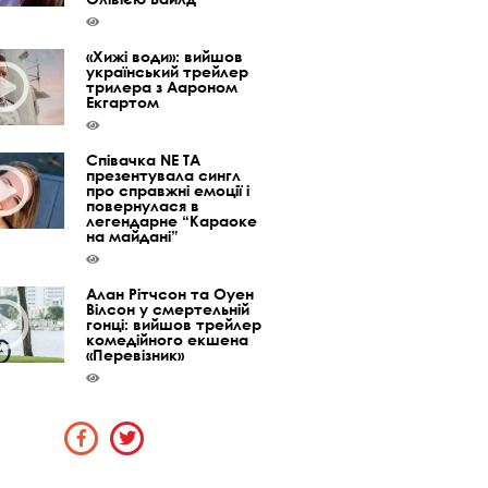
«Хижі води»: вийшов
український трейлер
трилера з Аароном
Екгартом
Співачка NE TA
презентувала сингл
про справжні емоції і
повернулася в
легендарне “Караоке
на майдані”
Алан Рітчсон та Оуен
Вілсон у смертельній
гонці: вийшов трейлер
комедійного екшена
«Перевізник»