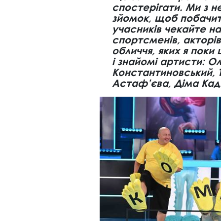
спостерігати. Ми з 
зйомок, щоб побачити
учасників чекайте на
спортсменів, акторів
обличчя, яких я поки
і знайомі артисти: О
Константиновський, Т
Астаф’єва, Діма Кадн