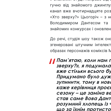
гучно від знайомого джингл
канал вже вчотирнадцяте ро
«Хто зверху?» Цьогоріч – з 
Володимиром Дантесом та 
знайомих конкурсах і оновлен
До речі, студія шоу також он
згенеровані штучним інтелек
образах персонажів коміксів 
Пам’ятаю, коли нам п
зверху?», я подумал
вже стільки всього бу
Придумано було дуже
зупинити, тому в нов
каже керівниця проєк
сезону – це заміна 
став саме Вова Данте
розумний хлопець із
що за їхнім протисто