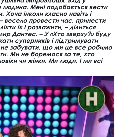
уцільна імпровізація. Вхід у
а людина. Мені подобається вести
 Хоча інколи класно навіть і
 – весело провести час, принести
ікти їх і розважити, – ділиться
ир Дантес. – У «Хто зверху?» буду
ати суперників і підтримувати
не забувати, що ми це все робимо
ги. Ми не боремося за те, хто
віки чи жінки. Ми люди. І ми всі