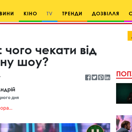
ВИНИ
КІНО
TV
ТРЕНДИ
ДОЗВІЛЛЯ
 чого чекати від
ону шоу?
ПОП
ндрій
дного дня
ора...