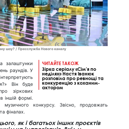
зону шоу? / Пресслужба Нового каналу
ла залаштунки
ЧИТАЙТЕ ТАКОЖ
Зірка серіалу «Сім’я по
ень раундів. У
неділях» Настя Іванюк
нтерпретують
розповіла про ревнощі та
конкуренцію з коханим-
я?» Він буде
актором
про зіркових
в іншій формі.
я музичного конкурсу. Звісно, продовжать
та фіналах.
ого, як і багатьох інших проєктів