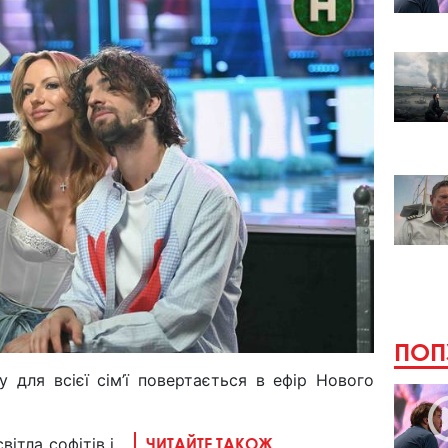
ПОП
 для всієї сім’ї повертається в ефір Нового
вітла софітів і
ЧИТАЙТЕ ТАКОЖ