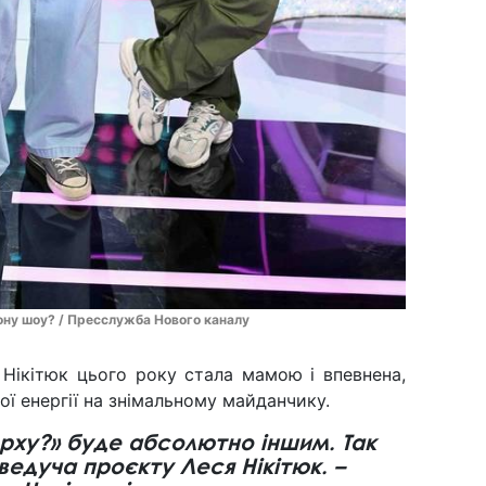
зону шоу? / Пресслужба Нового каналу
 Нікітюк цього року стала мамою і впевнена,
ої енергії на знімальному майданчику.
ерху?» буде абсолютно іншим. Так
 ведуча проєкту Леся Нікітюк. –