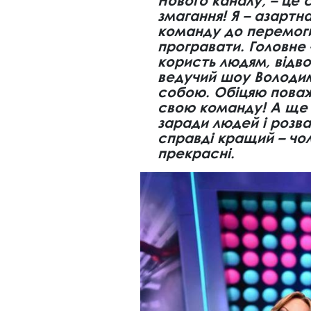
Нового каналу, – це с
змагання! Я – азартн
команду до перемоги.
програвати. Головне
користь людям, відвол
ведучий шоу Володим
собою. Обіцяю поваж
свою команду! А ще 
заради людей і розва
справді кращий – чоло
прекрасні.