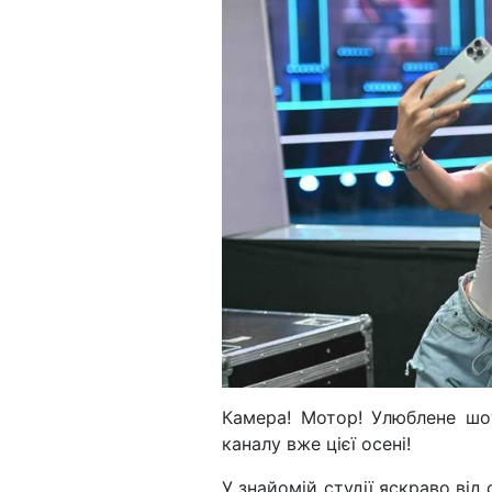
Камера! Мотор! Улюблене шоу
каналу вже цієї осені!
У знайомій студії яскраво від с