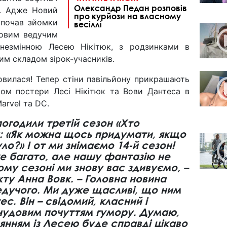
Олександр Педан розповів
у. Адже Новий
про курйози на власному
зпочав зйомки
весіллі
новим ведучим
незмінною Лесею Нікітюк, з родзинками в
им складом зірок-учасників.
овилася! Тепер стіни павільйону прикрашають
том постери Лесі Нікітюк та Вови Дантеса в
Marvel та DC.
огодили третій сезон «Хто
а: «Як можна щось придумати, якщо
ло?» І от ми знімаємо 14-й сезон!
 багато, але нашу фантазію не
ому сезоні ми знову вас здивуємо, –
ту Анна Вовк. – Головна новина
ведучого. Ми дуже щасливі, що ним
с. Він – свідомий, класний і
 чудовим почуттям гумору. Думаю,
янням із Лесею буде справді цікаво