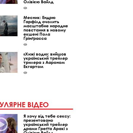
Олівією Вайлд
Месник: Ендрю
Ґарфілд очолить
масштабне народне
повстання в новому
екшені Пола
Ґрінґрасса
«Хижі води»: вийшов
український трейлер
трилера з Аароном
Екгартом
УЛЯРНЕ ВІДЕО
Я хочу від тебе сексу:
презентовано
український трейлер
драми Ґреґґа Аракі з
Олівією Вайлд