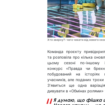
Хто зверху?: чого чекати від нового се
Команда проєкту привідкри
та розповіла про кілька оновл
цьому сезоні по-іншому і
конкурс «Правда чи брехн
побудований на історіях 
учасників, але поданих трохи 
Зʼявиться ще одна варіаці
дивувати в «Обмінах ролями» 
Я думаю, що фішка ць