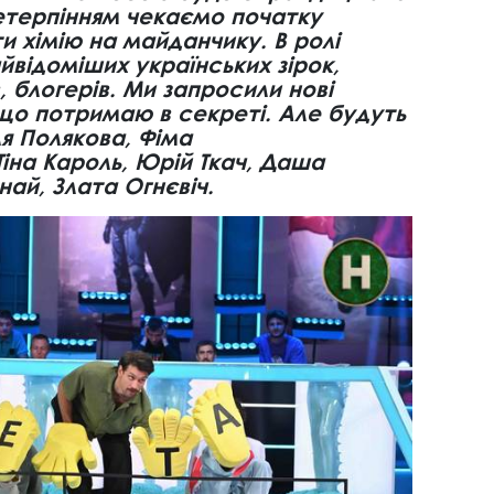
нетерпінням чекаємо початку
 хімію на майданчику. В ролі
йвідоміших українських зірок,
, блогерів. Ми запросили нові
 що потримаю в секреті. Але будуть
ля Полякова, Фіма
іна Кароль, Юрій Ткач, Даша
ай, Злата Огнєвіч.