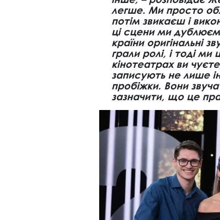
легше. Ми просто об
потім звикаєш і вико
ці сцени ми дублюємо
країни оригінальні зв
грали ролі, і тоді ми
кінотеатрах ви чуєте,
записують не лише ін
пробіжки. Вони звуча
зазначити, що це пра