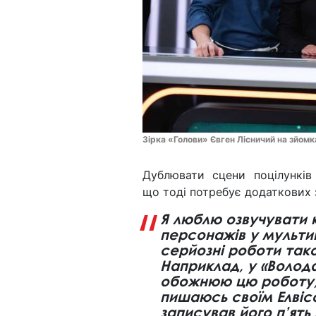
Зірка «Голови» Євген Лісничий на зйом
Дублювати сцени поцілунків
що тоді потребує додаткових 
Я люблю озвучувати 
персонажів у мультик
серйозні роботи так
Наприклад, у «Волода
обожнюю цю роботу, 
пишаюсь своїм Елвісо
записував його п’ять