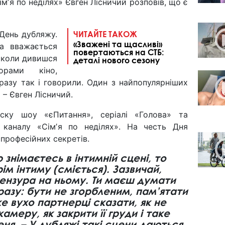
імʼя по неділях» Євген Лісничий розповів, що є
 День дубляжу.
ЧИТАЙТЕ ТАКОЖ
«Зважені та щасливі»
ма вважається
повертаються на СТБ:
е коли дивишся
деталі нового сезону
орами кіно,
дразу так і говорили. Один з найпопулярніших
і – Євген Лісничий.
ску шоу «єПитання», серіалі «Голова» та
 каналу «Сімʼя по неділях». На честь Дня
професійних секретів.
 знімаєтесь в інтимній сцені, то
ім інтиму (сміється). Зазвичай,
цензура на ньому. Ти маєш думати
азу: бути не згорбленим, пам’ятати
ке вухо партнерці сказати, як не
амеру, як закрити її груди і таке
еня. – У дубляжі такі сцени даються