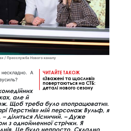
ках / Пресслужба Нового каналу
 нескладно. А
ЧИТАЙТЕ ТАКОЖ
«Зважені та щасливі»
зусиль?
повертаються на СТБ:
деталі нового сезону
комедійних
ах, але й
ож. Щоб треба було «попрацювати».
рі Перстнів» мій персонаж Вульф, я
– ділиться Лісничий. – Дуже
м з однойменної стрічки. Я
 днів. Це було непросто. Складно