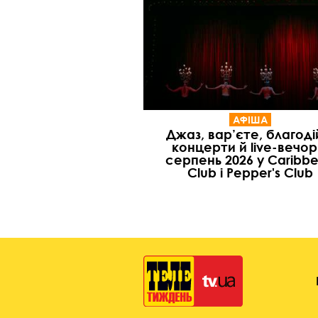
АФІША
Джаз, вар’єте, благоді
концерти й live-вечор
серпень 2026 у Caribb
Club і Pepper's Club