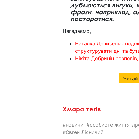
дублюються вигуки, к
фрази, наприклад, ад
постаратися.
Нагадаємо,
Наталка Денисенко поділ
структурувати дні та бу
Нікіта Добринін розповів
Читайт
Хмара тегів
новини
особисте життя зір
Євген Лісничий