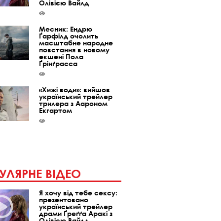
Олівією Вайлд
Месник: Ендрю
Ґарфілд очолить
масштабне народне
повстання в новому
екшені Пола
Ґрінґрасса
«Хижі води»: вийшов
український трейлер
трилера з Аароном
Екгартом
УЛЯРНЕ ВІДЕО
Я хочу від тебе сексу:
презентовано
український трейлер
драми Ґреґґа Аракі з
Олівією Вайлд