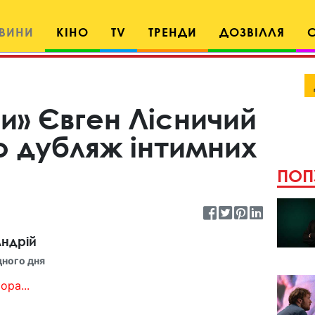
ВИНИ
КІНО
TV
ТРЕНДИ
ДОЗВІЛЛЯ
ви» Євген Лісничий
о дубляж інтимних
ПОП
ндрій
дного дня
ора...