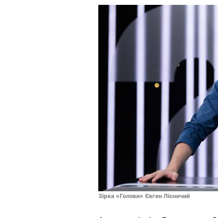
Зірка «Голови» Євген Лісничий