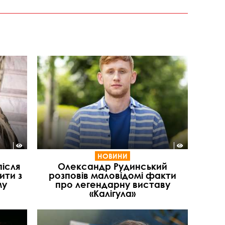
НОВИНИ
після
Олександр Рудинський
ити з
розповів маловідомі факти
му
про легендарну виставу
«Калігула»