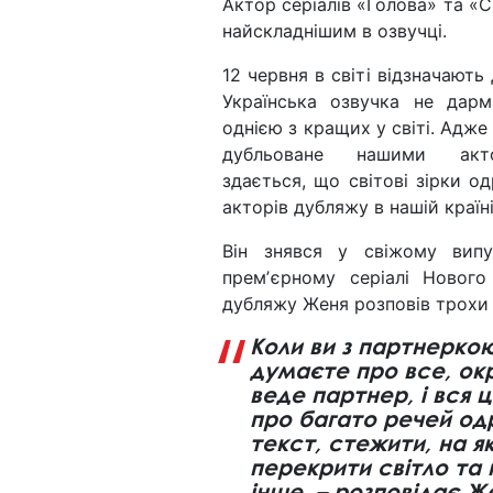
Актор серіалів «Голова» та «С
найскладнішим в озвучці.
12 червня в світі відзначають
Українська озвучка не дар
однією з кращих у світі. Адж
дубльоване нашими акт
здається, що світові зірки о
акторів дубляжу в нашій країн
Він знявся у свіжому випу
премʼєрному серіалі Нового
дубляжу Женя розповів трохи 
Коли ви з партнеркою
думаєте про все, окр
веде партнер, і вся 
про багато речей одр
текст, стежити, на я
перекрити світло та к
інше, – розповідає Ж