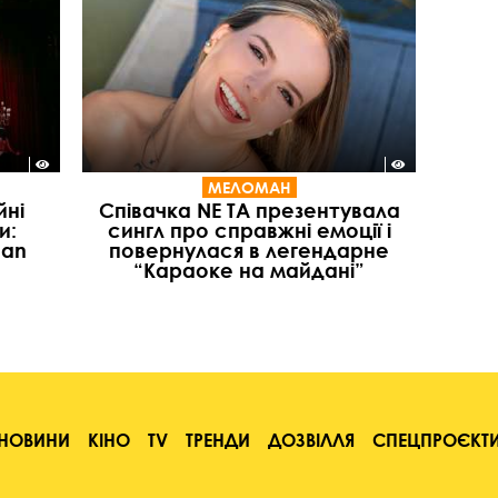
МЕЛОМАН
йні
Співачка NE TA презентувала
и:
сингл про справжні емоції і
ean
повернулася в легендарне
“Караоке на майдані”
НОВИНИ
КІНО
TV
ТРЕНДИ
ДОЗВІЛЛЯ
СПЕЦПРОЄКТ