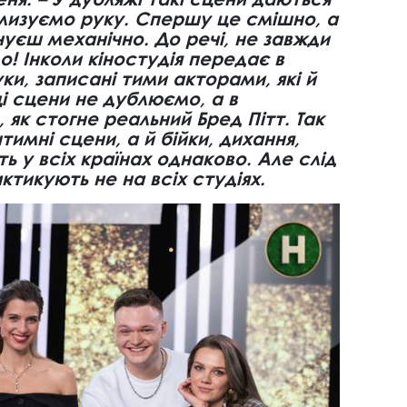
лизуємо руку. Спершу це смішно, а
нуєш механічно. До речі, не завжди
! Інколи кіностудія передає в
уки, записані тими акторами, які й
 ці сцени не дублюємо, а в
 як стогне реальний Бред Пітт. Так
тимні сцени, а й бійки, дихання,
ть у всіх країнах однаково. Але слід
ктикують не на всіх студіях.