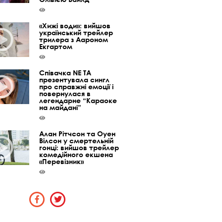
«Хижі води»: вийшов
український трейлер
трилера з Аароном
Екгартом
Співачка NE TA
презентувала сингл
про справжні емоції і
повернулася в
легендарне “Караоке
на майдані”
Алан Рітчсон та Оуен
Вілсон у смертельній
гонці: вийшов трейлер
комедійного екшена
«Перевізник»