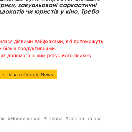
рики, завуальовані саркастичні
вокатів чи юристів у кіно. Треба
илася дієвими лайфхаками, які допоможуть
ти більш продуктивними.
, як допомога іншим рятує його психіку.
е TV.ua в Google.News
ок
Новий канал
Голова
Серіал Голова