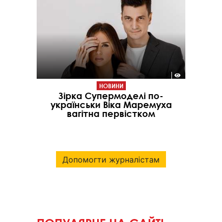
НОВИНИ
Зірка Супермоделі по-
українськи Віка Маремуха
вагітна первістком
Допомогти журналістам