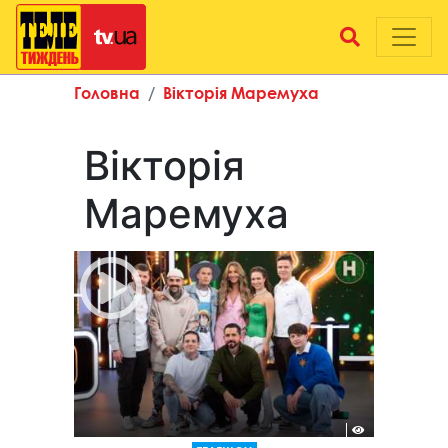
Головна
Вікторія Маремуха
Вікторія
Маремуха