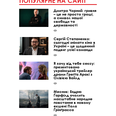
ПОПУЛЯРНЕ НА САЙТІ
Дмитро Чорний: гривня
– це не просто гроші,
а символ нашої
свободи та
державності
Сергій Степаненко:
сьогодні знімати кіно в
Україні – це щоденний
подвиг усієї команди
Я хочу від тебе сексу:
презентовано
український трейлер
драми Ґреґґа Аракі з
Олівією Вайлд
Месник: Ендрю
Ґарфілд очолить
масштабне народне
повстання в новому
екшені Пола
Ґрінґрасса