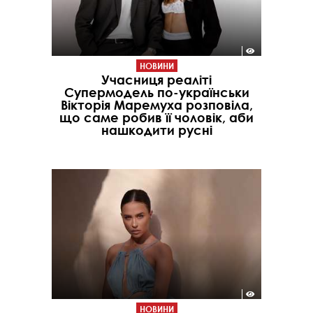
НОВИНИ
Учасниця реаліті
Супермодель по-українськи
Вікторія Маремуха розповіла,
що саме робив її чоловік, аби
нашкодити русні
НОВИНИ