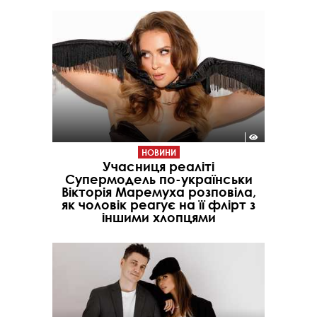
НОВИНИ
Учасниця реаліті
Супермодель по-українськи
Вікторія Маремуха розповіла,
як чоловік реагує на її флірт з
іншими хлопцями