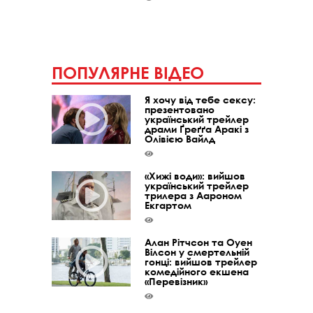
ПОПУЛЯРНЕ ВІДЕО
Я хочу від тебе сексу:
презентовано
український трейлер
драми Ґреґґа Аракі з
Олівією Вайлд
«Хижі води»: вийшов
український трейлер
трилера з Аароном
Екгартом
Алан Рітчсон та Оуен
Вілсон у смертельній
гонці: вийшов трейлер
комедійного екшена
«Перевізник»