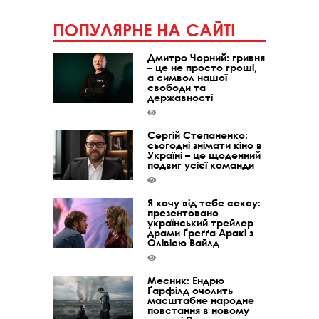
ПОПУЛЯРНЕ НА САЙТІ
Дмитро Чорний: гривня
– це не просто гроші,
а символ нашої
свободи та
державності
Сергій Степаненко:
сьогодні знімати кіно в
Україні – це щоденний
подвиг усієї команди
Я хочу від тебе сексу:
презентовано
український трейлер
драми Ґреґґа Аракі з
Олівією Вайлд
Месник: Ендрю
Ґарфілд очолить
масштабне народне
повстання в новому