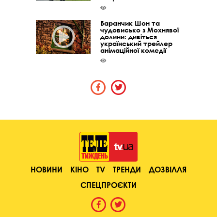
Баранчик Шон та
чудовисько з Мохнявої
долини: дивіться
український трейлер
анімаційної комедії
НОВИНИ
КІНО
TV
ТРЕНДИ
ДОЗВІЛЛЯ
СПЕЦПРОЄКТИ