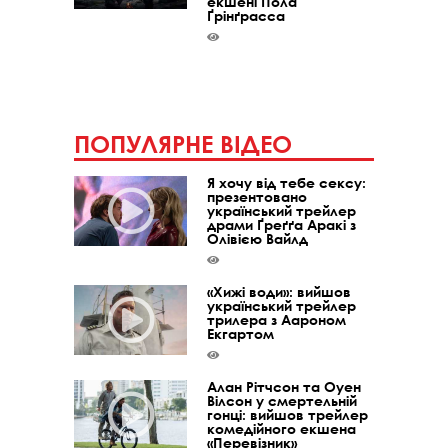
екшені Пола
Ґрінґрасса
ПОПУЛЯРНЕ ВІДЕО
Я хочу від тебе сексу:
презентовано
український трейлер
драми Ґреґґа Аракі з
Олівією Вайлд
«Хижі води»: вийшов
український трейлер
трилера з Аароном
Екгартом
Алан Рітчсон та Оуен
Вілсон у смертельній
гонці: вийшов трейлер
комедійного екшена
«Перевізник»