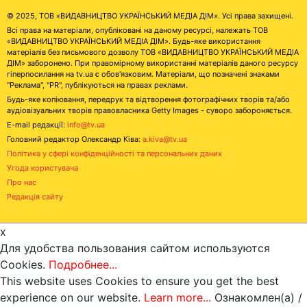
© 2025, ТОВ «ВИДАВНИЦТВО УКРАЇНСЬКИЙ МЕДІА ДІМ». Усі права захищені.
Всі права на матеріали, опубліковані на даному ресурсі, належать ТОВ
«ВИДАВНИЦТВО УКРАЇНСЬКИЙ МЕДІА ДІМ». Будь-яке використання
матеріалів без письмового дозволу ТОВ «ВИДАВНИЦТВО УКРАЇНСЬКИЙ МЕДІА
ДІМ» заборонено. При правомірному використанні матеріалів даного ресурсу
гіперпосилання на tv.ua є обов'язковим. Матеріали, що позначені знаками
"Реклама", "PR", публікуються на правах реклами.
Будь-яке копіювання, передрук та відтворення фотографічних творів та/або
аудіовізуальних творів правовласника Getty Images - суворо забороняється.
E-mail редакції:
info@tv.ua
Головний редактор Олександр Ківа:
a.kiva@tv.ua
Політика у сфері конфіденційності та персональних даних
Угода користувача
Про нас
Редакція сайту
x
Для удобства пользования сайтом используются
Cookies.
Подробнее...
This website uses Cookies to ensure you get the best
experience on our website.
Learn more...
Ознакомлен(а) /