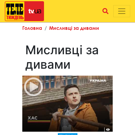
Головна
Мисливці за дивами
Мисливці за
дивами