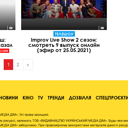
ТЕЛЕШОУ
ш:
Improv Live Show 2 сезон:
азал
смотреть 9 выпуск онлайн
(эфир от 25.05.2021)
ЮЗИВ
1
2
»
НОВИНИ
КІНО
TV
ТРЕНДИ
ДОЗВІЛЛЯ
СПЕЦПРОЄКТ
ІА ДІМ». Усі права захищені.
аному ресурсі, належать ТОВ «ВИДАВНИЦТВО УКРАЇНСЬКИЙ МЕДІА ДІМ». Будь-яке ви
А ДІМ» заборонено. При правомірному використанні матеріалів даного ресурсу 