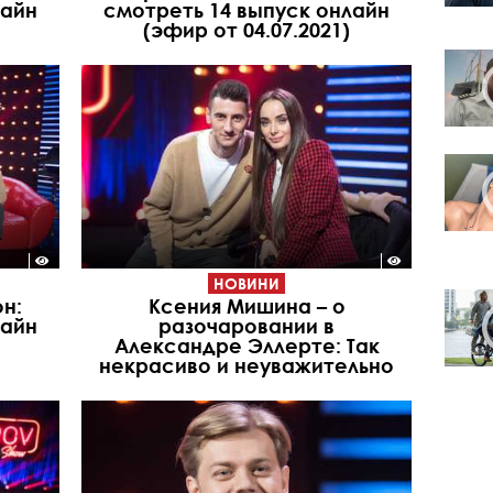
лайн
смотреть 14 выпуск онлайн
(эфир от 04.07.2021)
НОВИНИ
он:
Ксения Мишина – о
лайн
разочаровании в
Александре Эллерте: Так
некрасиво и неуважительно