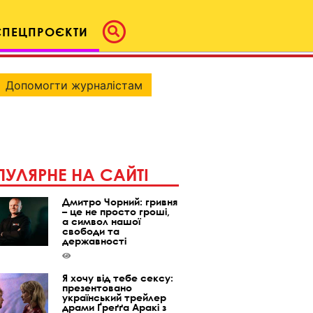
СПЕЦПРОЄКТИ
Допомогти журналістам
УЛЯРНЕ НА САЙТІ
Дмитро Чорний: гривня
– це не просто гроші,
а символ нашої
свободи та
державності
Я хочу від тебе сексу:
презентовано
український трейлер
драми Ґреґґа Аракі з