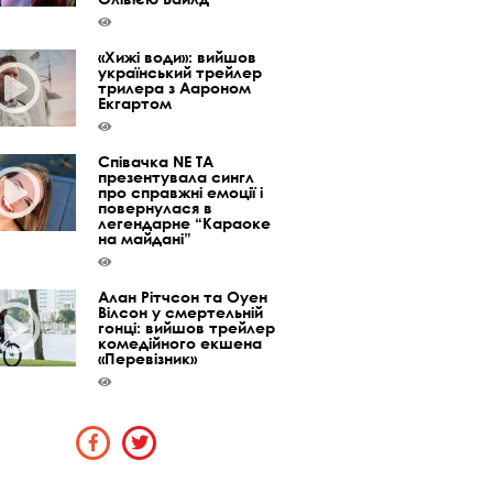
«Хижі води»: вийшов
український трейлер
трилера з Аароном
Екгартом
Співачка NE TA
презентувала сингл
про справжні емоції і
повернулася в
легендарне “Караоке
на майдані”
Алан Рітчсон та Оуен
Вілсон у смертельній
гонці: вийшов трейлер
комедійного екшена
«Перевізник»