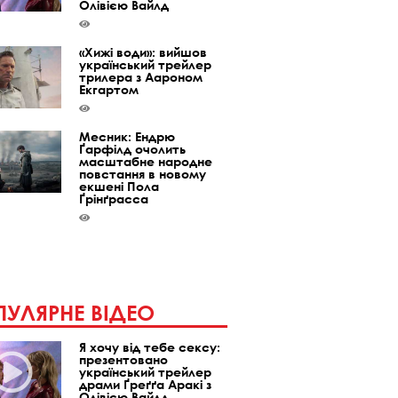
Олівією Вайлд
«Хижі води»: вийшов
український трейлер
трилера з Аароном
Екгартом
Месник: Ендрю
Ґарфілд очолить
масштабне народне
повстання в новому
екшені Пола
Ґрінґрасса
УЛЯРНЕ ВІДЕО
Я хочу від тебе сексу:
презентовано
український трейлер
драми Ґреґґа Аракі з
Олівією Вайлд