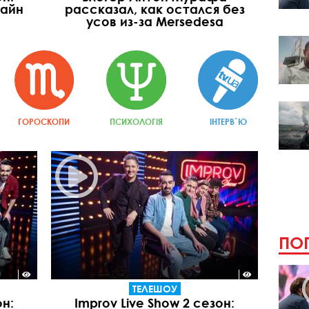
лайн
рассказал, как остался без
усов из-за Mersedesa
ГОРОСКОПИ
ПСИХОЛОГІЯ
ІНТЕРВ`Ю
ПОП
ТЕЛЕШОУ
он:
Improv Live Show 2 сезон: