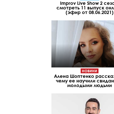
Improv Live Show 2 сез
смотреть 11 выпуск он
(эфир от 08.06.2021)
НОВИНИ
Алена Шоптенко расска
чему ее научили свидан
молодыми людьми