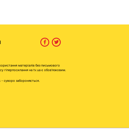
И
користання матеріалів без письмового
гіперпосилання на tv.ua є обов'язковим.
s - суворо забороняється.