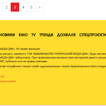
2
3
4
5
»
НОВИНИ
КІНО
TV
ТРЕНДИ
ДОЗВІЛЛЯ
СПЕЦПРОЄКТ
ІА ДІМ». Усі права захищені.
аному ресурсі, належать ТОВ «ВИДАВНИЦТВО УКРАЇНСЬКИЙ МЕДІА ДІМ». Будь-яке ви
А ДІМ» заборонено. При правомірному використанні матеріалів даного ресурсу 
"PR", публікуються на правах реклами.
я фотографічних творів та/або аудіовізуальних творів правовласника Getty Image
v.ua
альних даних