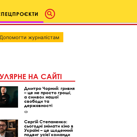
СПЕЦПРОЄКТИ
Допомогти журналістам
УЛЯРНЕ НА САЙТІ
Дмитро Чорний: гривня
– це не просто гроші,
а символ нашої
свободи та
державності
Сергій Степаненко:
сьогодні знімати кіно в
Україні – це щоденний
подвиг усієї команди