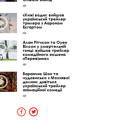
«Хижі води»: вийшов
український трейлер
трилера з Аароном
Екгартом
Алан Рітчсон та Оуен
Вілсон у смертельній
гонці: вийшов трейлер
комедійного екшена
«Перевізник»
Баранчик Шон та
чудовисько з Мохнявої
долини: дивіться
український трейлер
анімаційної комедії