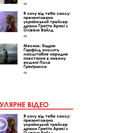
Я хочу від тебе сексу:
презентовано
український трейлер
драми Ґреґґа Аракі з
Олівією Вайлд
Месник: Ендрю
Ґарфілд очолить
масштабне народне
повстання в новому
екшені Пола
Ґрінґрасса
УЛЯРНЕ ВІДЕО
Я хочу від тебе сексу:
презентовано
український трейлер
драми Ґреґґа Аракі з
Олівією Вайлд