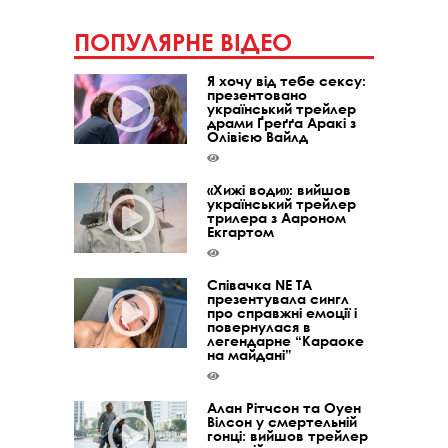
ПОПУЛЯРНЕ ВІДЕО
Я хочу від тебе сексу:
презентовано
український трейлер
драми Ґреґґа Аракі з
Олівією Вайлд
«Хижі води»: вийшов
український трейлер
трилера з Аароном
Екгартом
Співачка NE TA
презентувала сингл
про справжні емоції і
повернулася в
легендарне “Караоке
на майдані”
Алан Рітчсон та Оуен
Вілсон у смертельній
гонці: вийшов трейлер