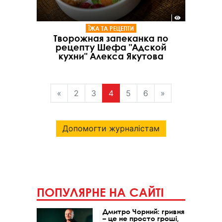
ЇЖА ТА РЕЦЕПТИ
Творожная запеканка по
рецепту Шефа "Адской
кухни" Алекса Якутова
«
2
3
4
5
6
»
Допомогти журналістам
ПОПУЛЯРНЕ НА САЙТІ
Дмитро Чорний: гривня
– це не просто гроші,