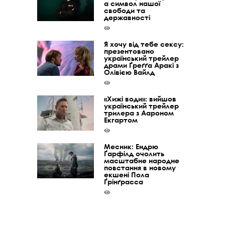
а символ нашої
свободи та
державності
Я хочу від тебе сексу:
презентовано
український трейлер
драми Ґреґґа Аракі з
Олівією Вайлд
«Хижі води»: вийшов
український трейлер
трилера з Аароном
Екгартом
Месник: Ендрю
Ґарфілд очолить
масштабне народне
повстання в новому
екшені Пола
Ґрінґрасса