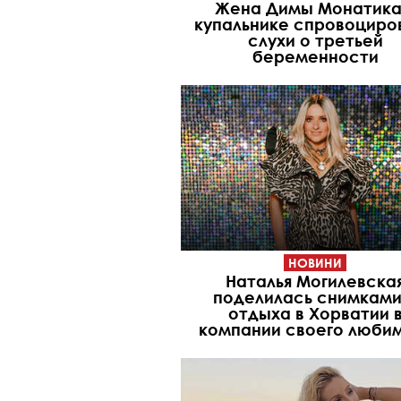
Жена Димы Монатика
купальнике спровоциро
слухи о третьей
беременности
НОВИНИ
Наталья Могилевска
поделилась снимками
отдыха в Хорватии 
компании своего люби