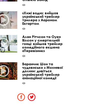
«Хижі води»: вийшов
український трейлер
трилера з Аароном
Екгартом
Алан Рітчсон та Оуен
Вілсон у смертельній
гонці: вийшов трейлер
комедійного екшена
«Перевізник»
Баранчик Шон та
чудовисько з Мохнявої
долини: дивіться
український трейлер
анімаційної комедії