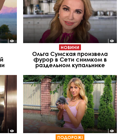
НОВИНИ
Ольга Сумская произвела
й
фурор в Сети снимком в
ни
раздельном купальнике
ПОДОРОЖІ