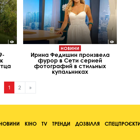
НОВИНИ
9-
Ирина Федишин произвела
к
фурор в Сети серией
отца
фотографий в стильных
купальниках
1
2
»
НОВИНИ
КІНО
TV
ТРЕНДИ
ДОЗВІЛЛЯ
СПЕЦПРОЄКТ