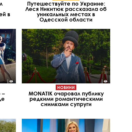
л
Путешествуйте по Украине:
Леся Никитюк рассказала об
ей в
уникальных местах в
Одесской области
НОВИНИ
 –
MONATIK очаровал публику
де
редкими романтическими
снимками супруги