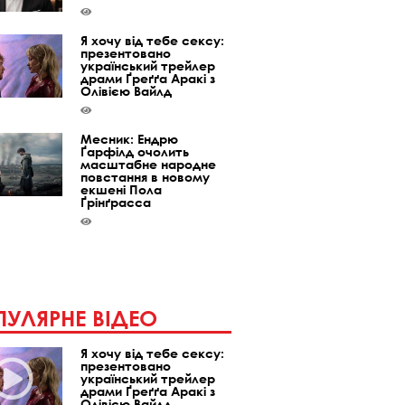
Я хочу від тебе сексу:
презентовано
український трейлер
драми Ґреґґа Аракі з
Олівією Вайлд
Месник: Ендрю
Ґарфілд очолить
масштабне народне
повстання в новому
екшені Пола
Ґрінґрасса
УЛЯРНЕ ВІДЕО
Я хочу від тебе сексу:
презентовано
український трейлер
драми Ґреґґа Аракі з
Олівією Вайлд