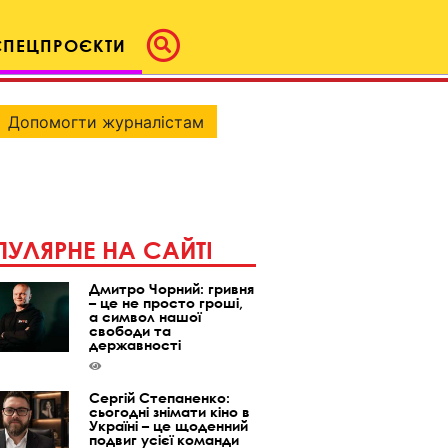
СПЕЦПРОЄКТИ
Допомогти журналістам
УЛЯРНЕ НА САЙТІ
Дмитро Чорний: гривня
– це не просто гроші,
а символ нашої
свободи та
державності
Сергій Степаненко:
сьогодні знімати кіно в
Україні – це щоденний
подвиг усієї команди