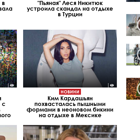
 в
"Пьяная" Леся Никитюк
вала
устроила скандал на отдыхе
в Турции
НОВИНИ
я
Ким Кардашьян
 с
похвасталась пышными
в
формами в неоновом бикини
мого
на отдыхе в Мексике