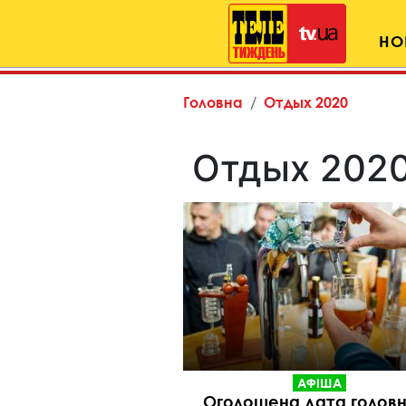
НО
Головна
Отдых 2020
Отдых 202
АФІША
Оголошена дата головн