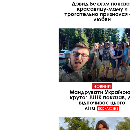
Дэвид Бекхэм показа
красавицу-маму и
трогательно признался 
любви
НОВИНИ
Мандрувати Україною
круто: JULIK показав, 
відпочиває цього
літа
ЕКСКЛЮЗИВ