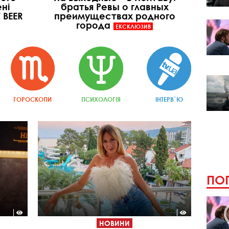
ні
братья Ревы о главных
 BEER
преимуществах родного
города
ЕКСКЛЮЗИВ
ГОРОСКОПИ
ПСИХОЛОГІЯ
ІНТЕРВ`Ю
ПОП
НОВИНИ