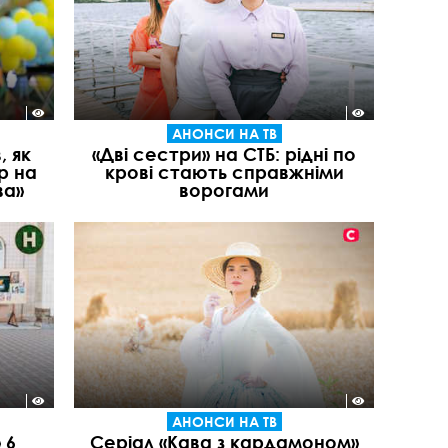
АНОНСИ НА ТВ
, як
«Дві сестри» на СТБ: рідні по
р на
крові стають справжніми
ва»
ворогами
АНОНСИ НА ТВ
 6
Серіал «Кава з кардамоном»