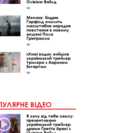
Олівією Вайлд
Месник: Ендрю
Ґарфілд очолить
масштабне народне
повстання в новому
екшені Пола
Ґрінґрасса
«Хижі води»: вийшов
український трейлер
трилера з Аароном
Екгартом
УЛЯРНЕ ВІДЕО
Я хочу від тебе сексу:
презентовано
український трейлер
драми Ґреґґа Аракі з
Олівією Вайлд