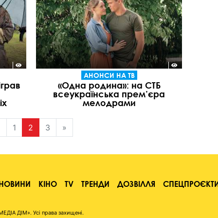
АНОНСИ НА ТВ
іграв
«Одна родина»: на СТБ
всеукраїнська прем’єра
ix
мелодрами
«
1
2
3
»
НОВИНИ
КІНО
TV
ТРЕНДИ
ДОЗВІЛЛЯ
СПЕЦПРОЄКТ
ІА ДІМ». Усі права захищені.