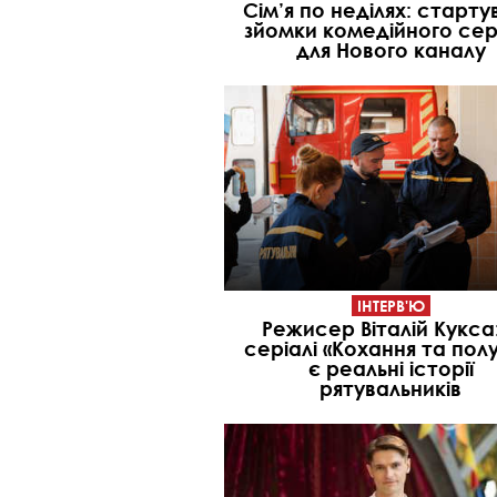
Сім’я по неділях: старту
зйомки комедійного сер
для Нового каналу
ІНТЕРВ'Ю
Режисер Віталій Кукса
серіалі «Кохання та полу
є реальні історії
рятувальників