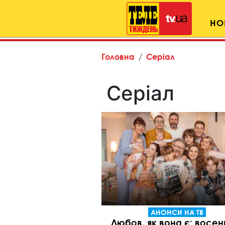
НО
Головна
Серіал
Серіал
АНОНСИ НА ТВ
Любов, як вона є: восен