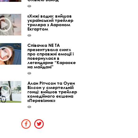
«Хижі води»: вийшов
український трейлер
трилера з Аароном
Екгартом
Співачка NE TA
презентувала сингл
про справжні емоції і
повернулася в
легендарне “Караоке
на майдані”
Алан Рітчсон та Оуен
Вілсон у смертельній
гонці: вийшов трейлер
комедійного екшена
«Перевізник»