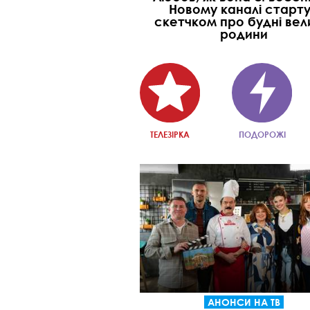
Новому каналі старт
скетчком про будні вел
родини
ТЕЛЕЗІРКА
ПОДОРОЖІ
АНОНСИ НА ТВ