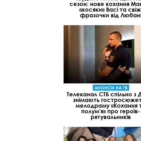
сезон: нове кохання Ма
«косяки» Васі та свіж
фразочки від Любан
АНОНСИ НА ТВ
Телеканал СТБ спільно з
знімають гостросюже
мелодраму «Кохання 
полум'я» про героїв-
рятувальників