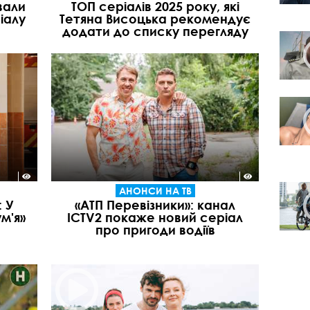
вали
ТОП серіалів 2025 року, які
іалу
Тетяна Висоцька рекомендує
додати до списку перегляду
АНОНСИ НА ТВ
: У
«АТП Перевізники»: канал
м'я»
ICTV2 покаже новий серіал
про пригоди водіїв