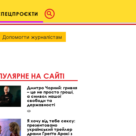
СПЕЦПРОЄКТИ
Допомогти журналістам
УЛЯРНЕ НА САЙТІ
Дмитро Чорний: гривня
– це не просто гроші,
а символ нашої
свободи та
державності
Я хочу від тебе сексу:
презентовано
український трейлер
драми Ґреґґа Аракі з