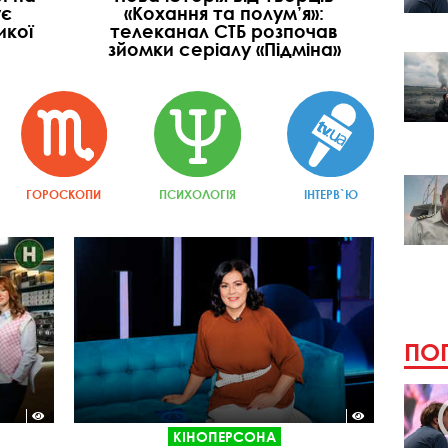
ує
«Кохання та полум’я»:
икої
телеканал СТБ розпочав
зйомки серіалу «Підміна»
ГОРОСКОПИ
ПСИХОЛОГІЯ
ІНТЕРВ`Ю
ПОП
КІНОПЕРСОНА