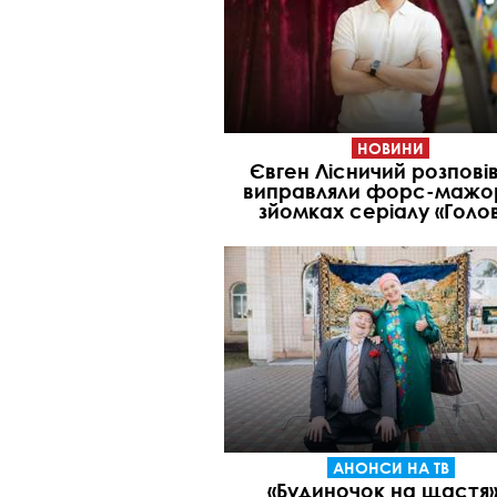
НОВИНИ
Євген Лісничий розповів
виправляли форс-мажо
зйомках серіалу «Голо
АНОНСИ НА ТВ
«Будиночок на щастя»