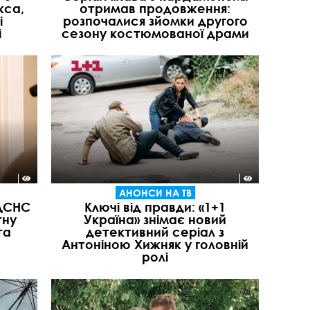
кса,
отримав продовження:
і
розпочалися зйомки другого
і
сезону костюмованої драми
АНОНСИ НА ТВ
 ДСНС
Ключі від правди: «1+1
тну
Україна» знімає новий
та
детективний серіал з
Антоніною Хижняк у головній
ролі