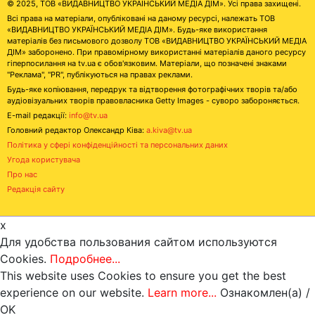
© 2025, ТОВ «ВИДАВНИЦТВО УКРАЇНСЬКИЙ МЕДІА ДІМ». Усі права захищені.
Всі права на матеріали, опубліковані на даному ресурсі, належать ТОВ
«ВИДАВНИЦТВО УКРАЇНСЬКИЙ МЕДІА ДІМ». Будь-яке використання
матеріалів без письмового дозволу ТОВ «ВИДАВНИЦТВО УКРАЇНСЬКИЙ МЕДІА
ДІМ» заборонено. При правомірному використанні матеріалів даного ресурсу
гіперпосилання на tv.ua є обов'язковим. Матеріали, що позначені знаками
"Реклама", "PR", публікуються на правах реклами.
Будь-яке копіювання, передрук та відтворення фотографічних творів та/або
аудіовізуальних творів правовласника Getty Images - суворо забороняється.
E-mail редакції:
info@tv.ua
Головний редактор Олександр Ківа:
a.kiva@tv.ua
Політика у сфері конфіденційності та персональних даних
Угода користувача
Про нас
Редакція сайту
x
Для удобства пользования сайтом используются
Cookies.
Подробнее...
This website uses Cookies to ensure you get the best
experience on our website.
Learn more...
Ознакомлен(а) /
OK