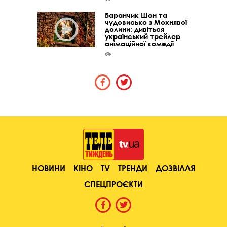
Баранчик Шон та
чудовисько з Мохнявої
долини: дивіться
український трейлер
анімаційної комедії
НОВИНИ
КІНО
TV
ТРЕНДИ
ДОЗВІЛЛЯ
СПЕЦПРОЄКТИ