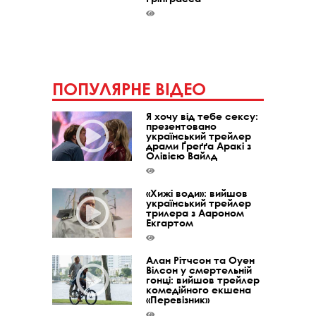
ПОПУЛЯРНЕ ВІДЕО
Я хочу від тебе сексу:
презентовано
український трейлер
драми Ґреґґа Аракі з
Олівією Вайлд
«Хижі води»: вийшов
український трейлер
трилера з Аароном
Екгартом
Алан Рітчсон та Оуен
Вілсон у смертельній
гонці: вийшов трейлер
комедійного екшена
«Перевізник»