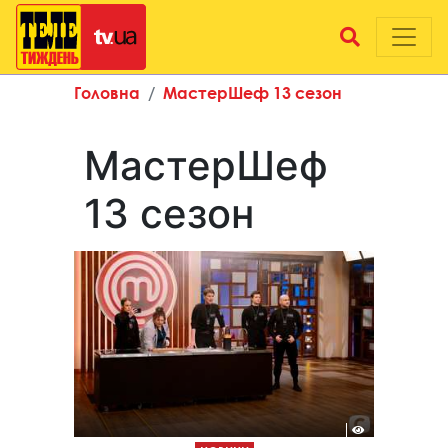
Головна
МастерШеф 13 сезон
МастерШеф
13 сезон