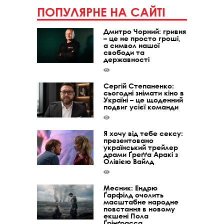
ПОПУЛЯРНЕ НА САЙТІ
Дмитро Чорний: гривня
– це не просто гроші,
а символ нашої
свободи та
державності
Сергій Степаненко:
сьогодні знімати кіно в
Україні – це щоденний
подвиг усієї команди
Я хочу від тебе сексу:
презентовано
український трейлер
драми Ґреґґа Аракі з
Олівією Вайлд
Месник: Ендрю
Ґарфілд очолить
масштабне народне
повстання в новому
екшені Пола
Ґрінґрасса