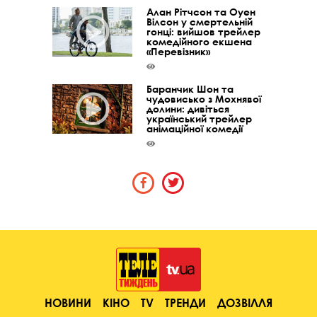
Алан Рітчсон та Оуен
Вілсон у смертельній
гонці: вийшов трейлер
комедійного екшена
«Перевізник»
Баранчик Шон та
чудовисько з Мохнявої
долини: дивіться
український трейлер
анімаційної комедії
НОВИНИ
КІНО
TV
ТРЕНДИ
ДОЗВІЛЛЯ