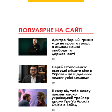
ПОПУЛЯРНЕ НА САЙТІ
Дмитро Чорний: гривня
– це не просто гроші,
а символ нашої
свободи та
державності
Сергій Степаненко:
сьогодні знімати кіно в
Україні – це щоденний
подвиг усієї команди
Я хочу від тебе сексу:
презентовано
український трейлер
драми Ґреґґа Аракі з
Олівією Вайлд