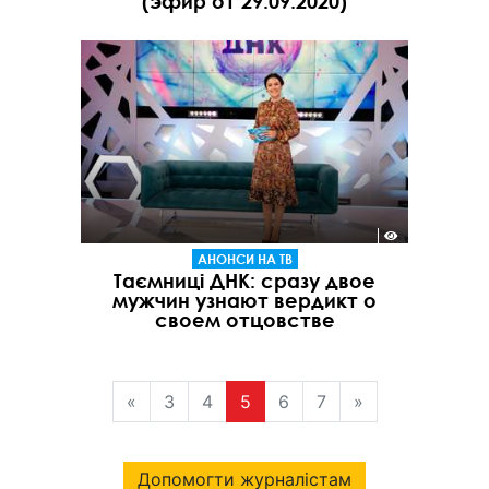
(эфир от 29.09.2020)
АНОНСИ НА ТВ
Таємниці ДНК: сразу двое
мужчин узнают вердикт о
своем отцовстве
«
3
4
5
6
7
»
Допомогти журналістам