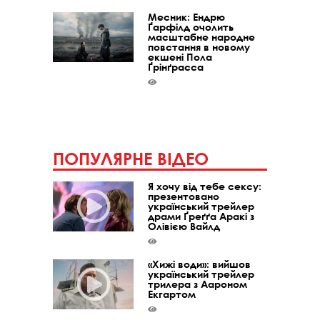
Месник: Ендрю
Ґарфілд очолить
масштабне народне
повстання в новому
екшені Пола
Ґрінґрасса
ПОПУЛЯРНЕ ВІДЕО
Я хочу від тебе сексу:
презентовано
український трейлер
драми Ґреґґа Аракі з
Олівією Вайлд
«Хижі води»: вийшов
український трейлер
трилера з Аароном
Екгартом