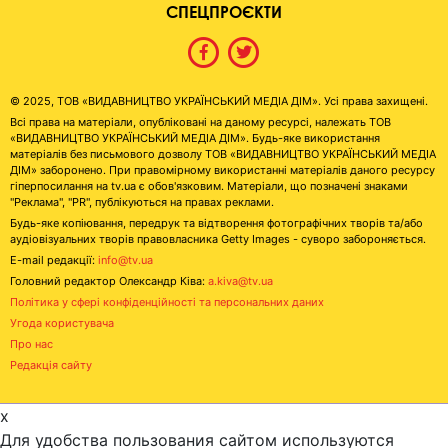
СПЕЦПРОЄКТИ
© 2025, ТОВ «ВИДАВНИЦТВО УКРАЇНСЬКИЙ МЕДІА ДІМ». Усі права захищені.
Всі права на матеріали, опубліковані на даному ресурсі, належать ТОВ
«ВИДАВНИЦТВО УКРАЇНСЬКИЙ МЕДІА ДІМ». Будь-яке використання
матеріалів без письмового дозволу ТОВ «ВИДАВНИЦТВО УКРАЇНСЬКИЙ МЕДІА
ДІМ» заборонено. При правомірному використанні матеріалів даного ресурсу
гіперпосилання на tv.ua є обов'язковим. Матеріали, що позначені знаками
"Реклама", "PR", публікуються на правах реклами.
Будь-яке копіювання, передрук та відтворення фотографічних творів та/або
аудіовізуальних творів правовласника Getty Images - суворо забороняється.
E-mail редакції:
info@tv.ua
Головний редактор Олександр Ківа:
a.kiva@tv.ua
Політика у сфері конфіденційності та персональних даних
Угода користувача
Про нас
Редакція сайту
x
Для удобства пользования сайтом используются